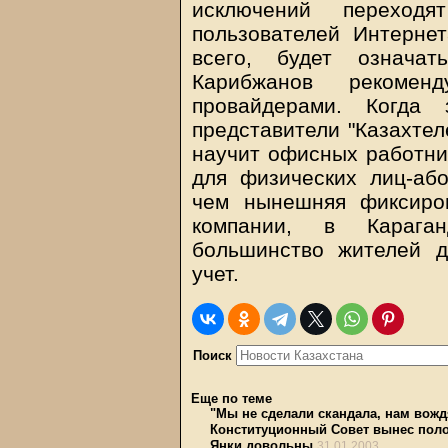
исключений переход
пользователей Интернет
всего, будет означат
Карибжанов рекоме
провайдерами. Когда 
представители "Казахтел
научит офисных работни
для физических лиц-аб
чем нынешняя фиксиро
компании, в Карага
большинство жителей 
учет.
Поиск
Еще по теме
"Мы не сделали скандала, нам вожд
Конституционный Совет вынес пол
Янки довольны
31.01.2003