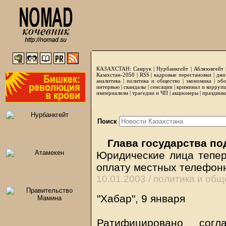
КАЗАХСТАН:
Самрук
|
Нурбанкгейт
|
Аблязовгейт
Казахстан-2050 |
RSS
|
кадровые перестановки
|
дни
аналитика
|
политика и общество
|
экономика
|
обо
интервью
|
скандалы
|
сенсации
|
криминал и корруп
империализм
|
трагедии и ЧП
|
акционеры
|
праздник
Поиск
Глава государства по
Юридические лица тепер
оплату местных телефон
10.01.2003 /
политика и общ
"Хабар", 9 января
Ратифицировано сог