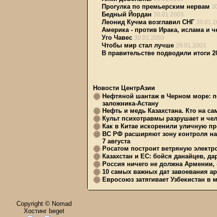
Прогулка по премьерским нервам
3
Бедный Йордан
30.01.2003
Леонид Кучма возглавил СНГ
30.01.
Америка - против Ирака, ислама и 
Уго Чавес
30.01.2003
Чтобы мир стал лучше
29.01.2003
В правительстве подводили итоги 2
Новости ЦентрАзии
Нефтяной шантаж в Черном море: п
заложника-Астану
Нефть и медь Казахстана. Кто на с
Культ психотравмы разрушает и чел
Как в Китае искоренили уличную пр
ВС РФ расширяют зону контроля на 
7 августа
Росатом построит ветряную электр
Казахстан и ЕС: бойся данайцев, д
Россия ничего не должна Армении, 
10 самых важных дат завоевания ар
Евросоюз затягивает Узбекистан в 
Copyright © Nomad
Хостинг beget