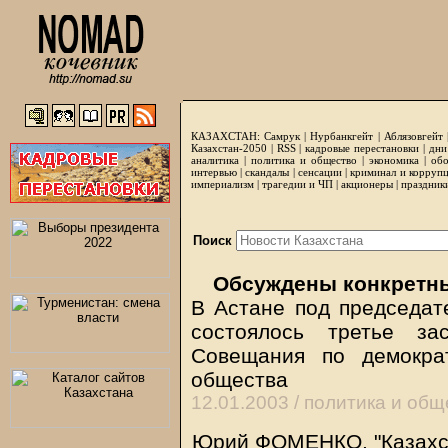
КАЗАХСТАН:
Самрук
|
Нурбанкгейт
|
Аблязовгейт
Казахстан-2050 |
RSS
|
кадровые перестановки
|
дни
аналитика
|
политика и общество
|
экономика
|
обо
интервью
|
скандалы
|
сенсации
|
криминал и корруп
империализм
|
трагедии и ЧП
|
акционеры
|
праздник
Поиск
Обсуждены конкретн
В Астане под председа
состоялось третье за
Совещания по демокра
общества
12.01.2003 /
политика и общ
Юрий ФОМЕНКО, "Казахст