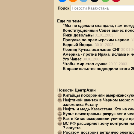
Поиск
Еще по теме
"Мы не сделали скандала, нам вожд
Конституционный Совет вынес пол
Янки довольны
31.01.2003
Прогулка по премьерским нервам
3
Бедный Йордан
30.01.2003
Леонид Кучма возглавил СНГ
30.01.
Америка - против Ирака, ислама и 
Уго Чавес
30.01.2003
Чтобы мир стал лучше
29.01.2003
В правительстве подводили итоги 2
Новости ЦентрАзии
Китайцы похоронили американскую 
Нефтяной шантаж в Черном море: п
заложника-Астану
Нефть и медь Казахстана. Кто на с
Культ психотравмы разрушает и чел
Как в Китае искоренили уличную пр
ВС РФ расширяют зону контроля на 
7 августа
Росатом построит ветряную электр