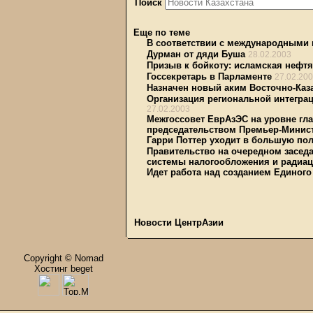
Поиск
Еще по теме
В соответствии с международными
Дурман от дяди Буша
28.02.2003
Призыв к бойкоту: исламская нефтя
Госсекретарь в Парламенте
27.02.20
Назначен новый аким Восточно-Каз
Организация региональной интегра
27.02.2003
Межгоссовет ЕврАзЭС на уровне гла
председательством Премьер-Минис
Гарри Поттер уходит в большую по
Правительство на очередном засед
системы налогообложения и радиац
Идет работа над созданием Единого
Новости ЦентрАзии
Copyright © Nomad
Хостинг beget