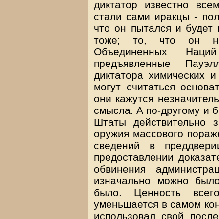
диктатор известно все
стали сами иракцы - пол
что он пытался и будет 
тоже; то, что он н
Объединенных Нац
предъявленные Пауэл
диктатора химических и
могут считаться основа
они кажутся незначитель
смысла. А по-другому и 
Штаты действительно 
оружия массового пораже
сведений в преддвер
предоставлении доказат
обвинения администра
изначально можно было
было. Ценность всег
уменьшается в самом кон
использовал свой посл