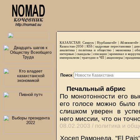
КАЗАХСТАН:
Самрук
|
Нурбанкгейт
|
Аблязовгейт
Казахстан-2050 |
RSS
|
кадровые перестановки
|
дни
аналитика
|
политика и общество
|
экономика
|
обо
интервью
|
скандалы
|
сенсации
|
криминал и корруп
империализм
|
трагедии и ЧП
|
акционеры
|
праздник
Поиск
Печальный абрис
По монотонности его вы
его голосе можно было 
слишком уверен в усп
него миссии, что он точн
08.02.2003 /
политика и общ
Хосеп Рамонеда, "El Pais