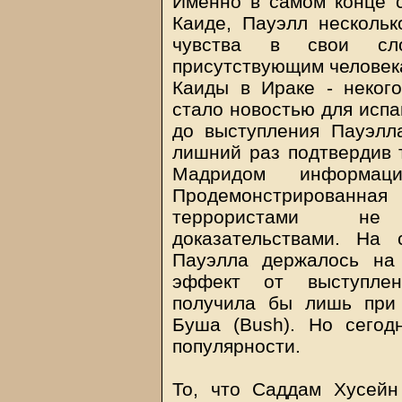
Именно в самом конце с
Каиде, Пауэлл несколь
чувства в свои сло
присутствующим человека
Каиды в Ираке - некого
стало новостью для испа
до выступления Пауэлла
лишний раз подтвердив 
Мадридом информаци
Продемонстрированная
террористами не 
доказательствами. На
Пауэлла держалось на
эффект от выступлен
получила бы лишь при 
Буша (Bush). Но сегод
популярности.
То, что Саддам Хусейн