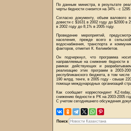
По данным министра, в результате ре
черты бедности снизится на 34% - с 1295 
Согласно документу, объем валового в
довести с $1631 в 2002 году до $2000 в 
в 2002 году до 8,1% в 2005 году.
Проведение мероприятий, предусмот
населения, прежде всего в сельской
водоснабжения, транспорта и коммуник
факторов, отметил К. Келимбетов.
Он подчеркнул, что программа носит
направляемые на снижение бедности в 
рамках действующих и разрабатываем
реализацию этих программ в 2003-20
республиканского бюджета, в том числе 
190 млрд. тенге, в 2005 году - свыше 22
помощи международных организаций стра
Как сообщает корреспондент KZ-toda
снижению бедности в РК на 2003-2005 го
С учетом сегодняшнего обсуждения докум
Поиск