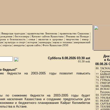
|
Январская трагедия
|
правительство Бектенова
|
правительство Смаилова
|
 рождения
|
бестселлеры
|
Каталог сайтов Казахстана
|
Реклама на Номаде
|
рона и безопасность
|
семья
|
экология и здоровье
|
творчество
|
юмор
|
ция
|
культура и спорт
|
история
|
календарь
|
наука и техника
|
американский
и
|
опросы
|
анекдоты
|
архив сайта
|
Фото Казахстан-2050
Дни
Суббота 8.08.2026 03:30 ast
в К
01:30 msk
08.08.26
80.
ТАСМА
о бедных!"
Сагитж
нию бедности на 2003-2005 годы позволит повысить
77.
БАЙБАТ
74.
ЩЕГЛО
73.
ГУРМА
71.
ГРИГОР
68.
ТАШИБ
64.
ИСМАГ
Рахимж
64.
ТОЛУМБ
ммы по снижению бедности на 2003-2005 годы будет
63.
УРАЗБА
яния населения Казахстана и созданию предпосылок для
61.
РАХМЕТ
кономики и бюджетного планирования Кайрат Келимбетов
60.
САРТБА
тельства в Астане.
59.
ТЕНЛИ
57.
АШИРБЕ