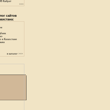
В Кайрат
>>>
лог сайтов
захстана:
ом
цбанк
аз
о в Казахстане
зына
в каталог >>>