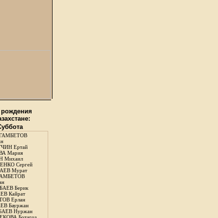
 рождения
азахстане:
 Суббота
ГАМБЕТОВ
ан
ЧИН Ертай
ВА Мария
Н Михаил
ЕНКО Сергей
АЕВ Мурат
АМБЕТОВ
ан
АЕВ Берик
ЕВ Кайрат
ОВ Ерлан
ЕВ Бауржан
БАЕВ Нуржан
КОВА Ботагоз