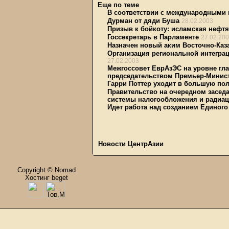
Еще по теме
В соответствии с международными
Дурман от дяди Буша
28.02.2003
Призыв к бойкоту: исламская нефтя
Госсекретарь в Парламенте
27.02.20
Назначен новый аким Восточно-Каз
Организация региональной интегра
27.02.2003
Межгоссовет ЕврАзЭС на уровне гла
председательством Премьер-Минис
Гарри Поттер уходит в большую по
Правительство на очередном засед
системы налогообложения и радиац
Идет работа над созданием Единого
Новости ЦентрАзии
Copyright © Nomad
Хостинг beget