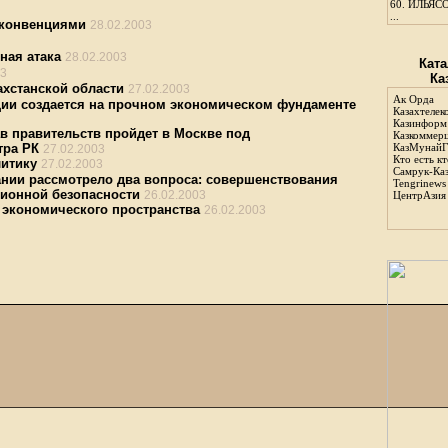
60.
ИЛЬЯСО
...
 конвенциями
28.02.2003
ная атака
28.02.2003
Ката
03
Ка
ахстанской области
27.02.2003
Ак Орда
ции создается на прочном экономическом фундаменте
Казахтелек
Казинформ
в правительств пройдет в Москве под
Казкоммер
тра РК
КазМунайГ
27.02.2003
Кто есть кт
литику
27.02.2003
Самрук-Ка
ании рассмотрело два вопроса: совершенствования
Tengrinews
ионной безопасности
26.02.2003
ЦентрАзия
 экономического пространства
26.02.2003