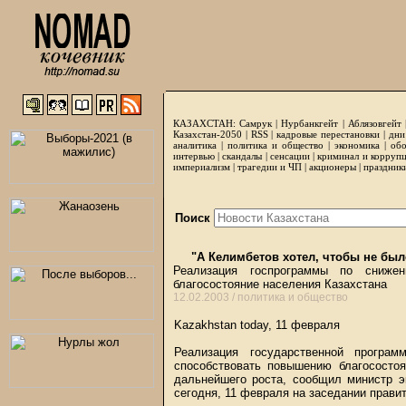
КАЗАХСТАН:
Самрук
|
Нурбанкгейт
|
Аблязовгейт
Казахстан-2050 |
RSS
|
кадровые перестановки
|
дни
аналитика
|
политика и общество
|
экономика
|
обо
интервью
|
скандалы
|
сенсации
|
криминал и корруп
империализм
|
трагедии и ЧП
|
акционеры
|
праздник
Поиск
"А Келимбетов хотел, чтобы не был
Реализация госпрограммы по сниже
благосостояние населения Казахстана
12.02.2003 /
политика и общество
Kazakhstan today, 11 февраля
Реализация государственной програ
способствовать повышению благососто
дальнейшего роста, сообщил министр э
сегодня, 11 февраля на заседании прави