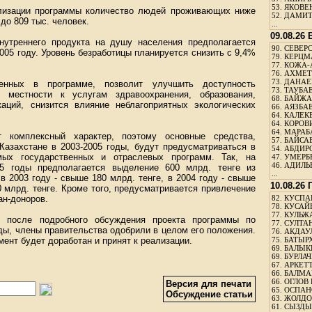
53.
ЯКОВЕН
ализации программы количество людей проживающих ниже
52.
ДАМИТ
до 809 тыс. человек.
...
09.08.26
нутреннего продукта на душу населения предполагается
90.
СЕВЕРС
2005 году. Уровень безработицы планируется снизить с 9,4%
79.
КЕРЦМ
77.
КОЖА-
76.
АХМЕТО
73.
ДАНАЕВ
ренных в программе, позволит улучшить доступность
73.
ТАУБАЕ
 местности к услугам здравоохранения, образования,
68.
БАЙЖА
аций, снизится влияние неблагоприятных экологических
66.
АЯЗБАЕ
64.
КАЛЕК
64.
КОРОВИ
64.
МАРАБ
 комплексный характер, поэтому основные средства,
57.
БАЙСАБ
Казахстане в 2003-2005 годы, будут предусматриваться в
54.
АБДИРО
ых государственных и отраслевых программ. Так, на
47.
УМЕРБЕ
46.
АДИЛЬБ
05 годы предполагается выделение 600 млрд. тенге из
...
в 2003 году - свыше 180 млрд. тенге, в 2004 году - свыше
10.08.26
0 млрд. тенге. Кроме того, предусматривается привлечение
н-доноров.
82.
КУСПАН
78.
КУСАЙ
77.
КУЛЬЖА
y, после подробного обсуждения проекта программы по
77.
СУЛТАН
ды, члены правительства одобрили в целом его положения.
76.
АКДАУ
ент будет доработан и принят к реализации.
75.
БАТЫР
69.
БАЛЫКБ
69.
БУРЛАЧ
67.
АРКЕТТ
66.
БАЛМА
66.
ОГЛОВ 
Версия для печати
65.
ОСПАН
Обсуждение статьи
63.
ЖОЛДО
61.
СЫЗДЫК