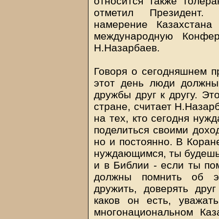
относится также толера
отметил Президент. 
намерение Казахстана
международную Конфер
Н.Назарбаев.
Говоря о сегодняшнем пр
этот день люди должны
дружбы друг к другу. Эт
стране, считает Н.Назар
на тех, кто сегодня нужд
поделиться своими доход
но и постоянно. В Коран
нуждающимся, ты будешь
и в Библии - если ты по
должны помнить об эт
дружить, доверять друг
каков он есть, уважат
многонациональном Каз