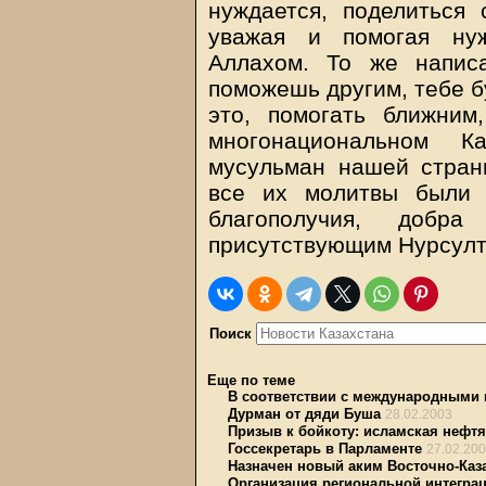
нуждается, поделиться 
уважая и помогая ну
Аллахом. То же напис
поможешь другим, тебе б
это, помогать ближним
многонациональном К
мусульман нашей стран
все их молитвы были
благополучия, добр
присутствующим Нурсулт
Поиск
Еще по теме
В соответствии с международными
Дурман от дяди Буша
28.02.2003
Призыв к бойкоту: исламская нефтя
Госсекретарь в Парламенте
27.02.20
Назначен новый аким Восточно-Каз
Организация региональной интегра