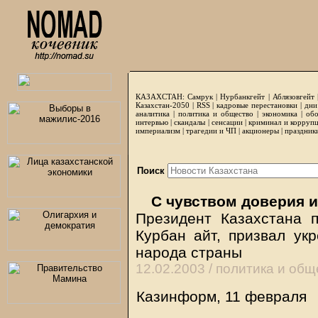
КАЗАХСТАН:
Самрук
|
Нурбанкгейт
|
Аблязовгейт
Казахстан-2050 |
RSS
|
кадровые перестановки
|
дни
аналитика
|
политика и общество
|
экономика
|
обо
интервью
|
скандалы
|
сенсации
|
криминал и корруп
империализм
|
трагедии и ЧП
|
акционеры
|
праздник
Поиск
С чувством доверия и
Президент Казахстана 
Курбан айт, призвал ук
народа страны
12.02.2003 /
политика и общ
Казинформ, 11 февраля