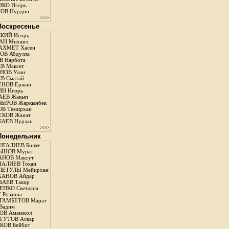
КО Игорь
ОВ Нурдин
>>>
 Воскресенье
КИЙ Игорь
АН Михаил
АХМЕТ Хасен
В Абдулла
 Нарбота
В Максет
НОВ Улан
В Сматай
ЕНОВ Ержан
Н Игорь
АЕВ Жакып
ЫРОВ Жаркынбек
В Темирхан
КОВ Жанат
АЕВ Нурлан
>>>
 Понедельник
ГАЛИЕВ Болат
ЫНОВ Мурат
НОВ Максут
АЛИЕВ Токан
ЛЕТУЛЫ Мейирхан
ХАНОВ Айдар
АЕВ Такир
ЕНКО Светлана
 Розанна
ГАМБЕТОВ Марат
Вадим
ОВ Аманжол
ГУТОВ Аскар
ОВ Бейбит