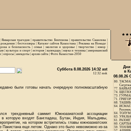
|
Январская трагедия
|
правительство Бектенова
|
правительство Смаилова
|
 рождения
|
бестселлеры
|
Каталог сайтов Казахстана
|
Реклама на Номаде
|
рона и безопасность
|
семья
|
экология и здоровье
|
творчество
|
юмор
|
ция
|
культура и спорт
|
история
|
календарь
|
наука и техника
|
американский
и
|
опросы
|
анекдоты
|
архив сайта
|
Фото Казахстан-2050
Дни
Суббота 8.08.2026 14:32 ast
в К
12:32 msk
08.08.26
80.
ТАСМА
Сагитж
недавно были готовы начать очередную полномасштабную
77.
БАЙБАТ
74.
ЩЕГЛО
73.
ГУРМА
71.
ГРИГОР
68.
ТАШИБ
64.
ИСМАГ
Рахимж
64.
ТОЛУМБ
лся трехдневный саммит Южноазиатской ассоциации
63.
УРАЗБА
, в которую входят Бангладеш, Бутан, Индия, Мальдивы,
61.
РАХМЕТ
ероприятие, на котором встретились главы южноазиатских
60.
САРТБА
е Пакистана еще летом. Однако это было невозможно из-за
59.
ТЕНЛИ
57.
АШИРБЕ