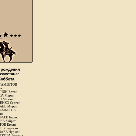
 рождения
азахстане:
 Суббота
ГАМБЕТОВ
ан
ЧИН Ертай
ВА Мария
Н Михаил
ЕНКО Сергей
АЕВ Мурат
АМБЕТОВ
ан
АЕВ Берик
ЕВ Кайрат
ОВ Ерлан
ЕВ Бауржан
БАЕВ Нуржан
КОВА Ботагоз