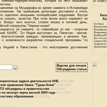
бомбово-террористическое), которое на него оказывают
60.
ИЛЬЯСО
истану.
...
кушениями на Мушаррафа во время саммита в Исламабаде
оложение. Так прибывшие делегации доставили в отель
ита оцеплено мощными полицейскими кордонами. Внутри
Ката
но сказать, зачистки. При этом более всего охраняют не
Ка
и. Вокруг него вьются, словно мошка в погожий день,
Ак Орда
ийской спецгруппы "Черные кошки".
Казахтелек
уждаются на саммите, то главнейшая из них - открытие
Казинформ
Казкоммер
нов SAARC. Тут Индия выступает за, Пакистан - против.
КазМунайГ
благосостояния граждан, проживающих в регионе. Как,
Кто есть кт
т о возможности разработки специальной программы "по
Самрук-Ка
Tengrinews
ЦентрАзия
у Индией и Пакистаном - это неоспоримое достижение
Версия для печати
Обсуждение статьи
иоритетные задачи деятельности КНБ
30.01.2004
теля правления банка "Туран-Алем"
30.01.2004
ВТО обсуждены в правительстве
30.01.2004
 на экспорт зерна весной 2004 года
30.01.2004
систему образования
30.01.2004