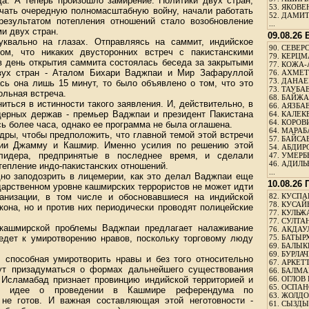
а. А теперь произошло замирение. Политики двух стран,
53.
ЯКОВЕН
ачать очередную полномасштабную войну, начали работать
52.
ДАМИТ
езультатом потепления отношений стало возобновление
...
и двух стран.
09.08.26
уквально на глазах. Отправляясь на саммит, индийское
90.
СЕВЕРС
том, что никаких двусторонних встреч с пакистанскими
79.
КЕРЦМ
в день открытия саммита состоялась беседа за закрытыми
77.
КОЖА-
вух стран - Аталом Бихари Ваджпаи и Мир Зафаруллой
76.
АХМЕТО
73.
ДАНАЕВ
ь она лишь 15 минут, то было объявлено о том, что это
73.
ТАУБАЕ
ольная встреча.
68.
БАЙЖА
ться в истинности такого заявления. И, действительно, в
66.
АЯЗБАЕ
дерных держав - премьер Ваджпаи и президент Пакистана
64.
КАЛЕК
64.
КОРОВИ
 более часа, однако ее программа не была оглашена.
64.
МАРАБ
дры, чтобы предположить, что главной темой этой встречи
57.
БАЙСАБ
нции Джамму и Кашмир. Именно усилия по решению этой
54.
АБДИРО
лидера, предпринятые в последнее время, и сделали
47.
УМЕРБЕ
46.
АДИЛЬБ
отепление индо-пакистанских отношений.
...
но заподозрить в лицемерии, как это делал Ваджпаи еще
10.08.26
ударственном уровне кашмирских террористов не может идти
ганизации, в том числе и обосновавшиеся на индийской
82.
КУСПАН
78.
КУСАЙ
кона, но и против них периодически проводят полицейские
77.
КУЛЬЖА
77.
СУЛТАН
 кашмирской проблемы Ваджпаи предлагает налаживание
76.
АКДАУ
ведет к умиротворению нравов, поскольку торговому люду
75.
БАТЫР
69.
БАЛЫКБ
69.
БУРЛАЧ
, способная умиротворить нравы и без того относительно
67.
АРКЕТТ
ут призадуматься о формах дальнейшего существования
66.
БАЛМА
Исламабад признает провинцию индийской территорией и
66.
ОГЛОВ 
65.
ОСПАН
ие идее о проведении в Кашмире референдума по
63.
ЖОЛДО
не готов. И важная составляющая этой неготовности -
61.
СЫЗДЫК