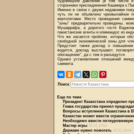
чудовищное давление (в том числе и 
сторонники присоединения Кашмира к Пак
Именно в связи с двумя недавними по
чуть ли не объявлено чрезвычайное п
вертолетами. Место проведения самм
"зоны" предварительно проведены, мож
Мушаррафа, а дорогого гостя Ваджпа
пакистанские агенты и коммандос из инд
Что же касается проблем, которые обс
свободной экономической зоны для чле
Предстоит также доклад о повышении 
водится, доклад выслушают, поговоря
обогащению", да с тем и разъедутся.
Однако установление отношений межд
саммита.
Поиск
Еще по теме
Президент Казахстана определил пр
Глава государства принял председа
Вопросы вступления Казахстана в 
Казахстан может ввести ограничение
Необходимо ввести пятиуровневую 
Мастер игры
30.01.2004
Державе нужно помогать
30.01.2004