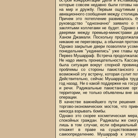
острой конфронтации Дели и Исламабад
которые совсем недавно были готовы н
на мир и дружбу. Первым ощутимым р
авиационного сообщения между столицам
Причем это потепление развивалось б
руководство "однозначно" заявило о 
заклятыми коллегами не будет. Однако 
дверями между премьер-министрами д
Ханом Джамали. Поскольку продолжалас
никакие не переговоры, а обычная проток
Однако закрытые двери позволяли усомни
понедельник "уединились" уже главы я
Первез Мушарраф. Встреча продолжалась
Не надо иметь проницательность Кассан
была ситуация вокруг спорной прови
проблемы со стороны пакистанского 
возможной эту встречу, которая сулит п
Действительно, сейчас Мушаррафа труд
год назад. Ни о какой поддержке на гос
и речи. Радикальные пакистанские ор
территории, не только объявлены вне за
операции.
В качестве важнейшего пути решения
торгово-экономических мостов, что при
некогда взрывать бомбы.
Однако это скорее косметическая мера
спокойных граждан. Радикалы же смог
лишь в том случае, если официальный 
откажет в праве на существован
самоопределению. Мушарраф к этому 