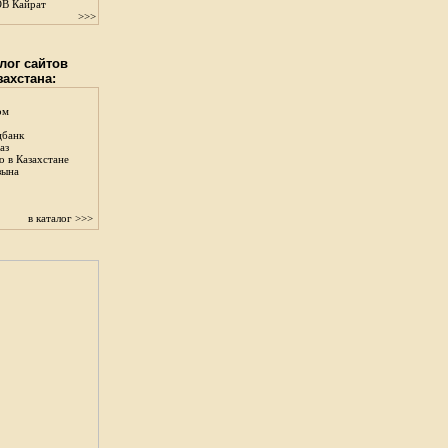
В Кайрат
>>>
лог сайтов
захстана:
ом
цбанк
аз
о в Казахстане
зына
в каталог >>>