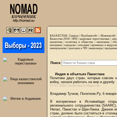
КАЗАХСТАН:
Самрук
|
Нурбанкгейт
|
Аблязовгейт
Казахстан-2050 |
RSS
|
кадровые перестановки
|
дни
аналитика
|
политика и общество
|
экономика
|
обо
интервью
|
скандалы
|
сенсации
|
криминал и корруп
империализм
|
трагедии и ЧП
|
акционеры
|
праздник
Поиск
Индия в объятьях Пакистана
Политики двух стран, которые совсем 
войну, начали работать на мир и дружбу
07.01.2004 /
политика и общество
Владимир Тучков, Политком.Ру, 6 января
В воскресенье в Исламабаде откры
регионального сотрудничества (SAARC)
Непал, Пакистан и Шри-Ланка. Данное м
стран, должно было состояться в столиц