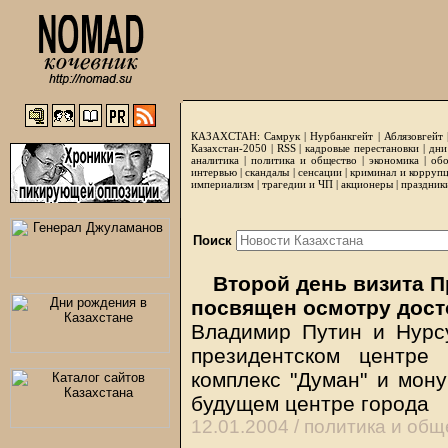
КАЗАХСТАН:
Самрук
|
Нурбанкгейт
|
Аблязовгейт
Казахстан-2050 |
RSS
|
кадровые перестановки
|
дни
аналитика
|
политика и общество
|
экономика
|
обо
интервью
|
скандалы
|
сенсации
|
криминал и корруп
империализм
|
трагедии и ЧП
|
акционеры
|
праздник
Поиск
Второй день визита П
посвящен осмотру дос
Владимир Путин и Нурс
президентском центре 
комплекс "Думан" и мону
будущем центре города
12.01.2004 /
политика и общ