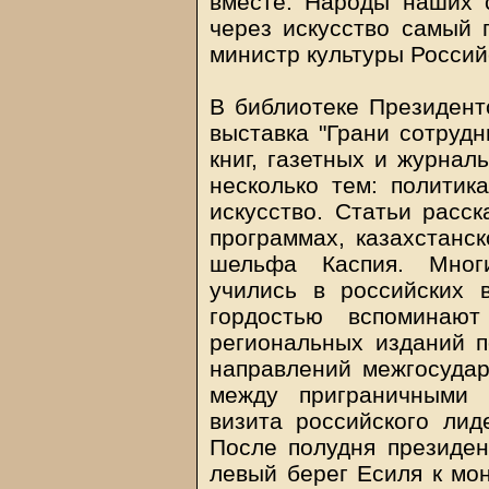
вместе. Народы наших с
через искусство самый 
министр культуры Росси
В библиотеке Президентс
выставка "Грани сотрудн
книг, газетных и журнал
несколько тем: политика
искусство. Статьи расс
программах, казахстанск
шельфа Каспия. Многи
учились в российских 
гордостью вспоминают
региональных изданий 
направлений межгосудар
между приграничными 
визита российского лид
После полудня президе
левый берег Есиля к мон