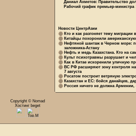
Даниал Ахметов: Правительство д
Рабочий график премьер-министра
Новости ЦентрАзии
Кто и как разгоняет тему миграции 
Китайцы похоронили американскую 
Нефтяной шантаж в Черном море: п
заложника-Астану
Нефть и медь Казахстана. Кто на с
Культ психотравмы разрушает и чел
Как в Китае искоренили уличную пр
ВС РФ расширяют зону контроля на 
7 августа
Росатом построит ветряную электр
Казахстан и ЕС: бойся данайцев, д
Россия ничего не должна Армении, 
Copyright © Nomad
Хостинг beget