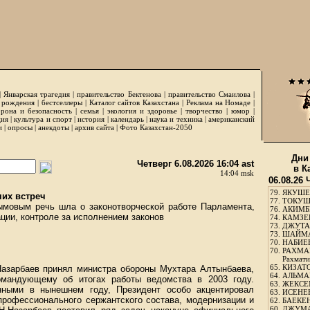
|
Январская трагедия
|
правительство Бектенова
|
правительство Смаилова
|
 рождения
|
бестселлеры
|
Каталог сайтов Казахстана
|
Реклама на Номаде
|
рона и безопасность
|
семья
|
экология и здоровье
|
творчество
|
юмор
|
ция
|
культура и спорт
|
история
|
календарь
|
наука и техника
|
американский
и
|
опросы
|
анекдоты
|
архив сайта
|
Фото Казахстан-2050
Дни
Четверг 6.08.2026 16:04 ast
в К
14:04 msk
06.08.26 
79.
ЯКУШЕ
чих встреч
77.
ТОКУШЕ
мовым речь шла о законотворческой работе Парламента,
76.
АКИМБЕ
ции, контроле за исполнением законов
74.
КАМЗЕБ
73.
ДЖУТАБ
73.
ШАЙМА
70.
НАБИЕВ
70.
РАХМА
Рахмати
65.
КИЗАТО
Назарбаев принял министра обороны Мухтара Алтынбаева,
64.
АЛЬМА
омандующему об итогах работы ведомства в 2003 году.
63.
ЖЕКСЕМ
нными в нынешнем году, Президент особо акцентировал
63.
ИСЕНЕЕ
профессионального сержантского состава, модернизации и
62.
БАЕКЕН
60.
ДЖУМА