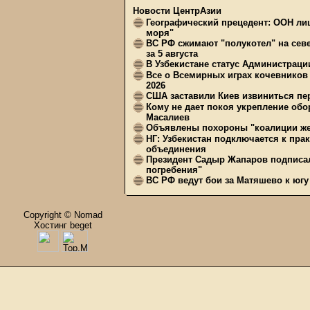
Новости ЦентрАзии
Географический прецедент: ООН ли
моря"
ВС РФ сжимают "полукотел" на сев
за 5 августа
В Узбекистане статус Администрац
Все о Всемирных играх кочевников
2026
США заставили Киев извиниться пер
Кому не дает покоя укрепление обо
Масалиев
Объявлены похороны "коалиции же
НГ: Узбекистан подключается к пра
объединения
Президент Садыр Жапаров подписал
погребения"
ВС РФ ведут бои за Матяшево к югу 
Copyright © Nomad
Хостинг beget