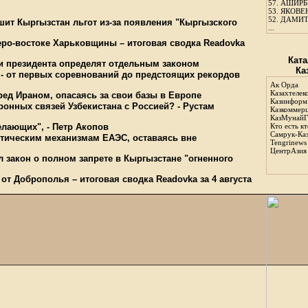
57.
АШИРБЕ
53.
ЯКОВЕН
52.
ДАМИТ
шит Кыргызстан льгот из-за появления "Кыргызского
...
еро-востоке Харьковщины – итоговая сводка Readovka
Ката
ии президента определят отдельным законом
Ка
 - от первых соревнований до предстоящих рекордов
Ак Орда
Казахтелек
ед Ираном, опасаясь за свои базы в Европе
Казинформ
ронных связей Узбекистана с Россией? - Рустам
Казкоммер
КазМунайГ
лающих", - Петр Акопов
Кто есть кт
Самрук-Ка
ктическим механизмам ЕАЭС, оставаясь вне
Tengrinews
ЦентрАзия
 закон о полном запрете в Кыргызстане "огненного
от Доброполья – итоговая сводка Readovka за 4 августа