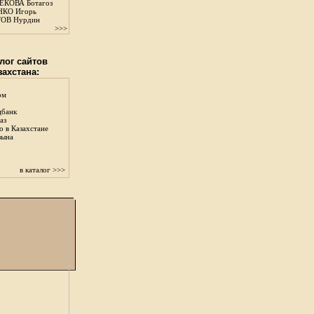
КОВА Ботагоз
КО Игорь
ОВ Нурдин
>>>
лог сайтов
захстана:
ом
цбанк
аз
о в Казахстане
зына
в каталог >>>