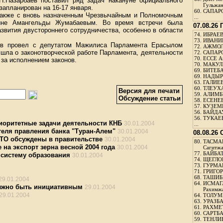
 Н.Назарбаев поставил ряд задач накануне официального
Гульжа
запланирован на 16-17 января.
60.
САПАРО
 также с вновь назначенным Чрезвычайным и Полномочным
...
аине Амангельды Жумабаевым. Во время встречи была
07.08.26
звития двустороннего сотрудничества, особенно в области
74.
ИБРАЕВ
73.
ИВАНИЩ
ев провел с депутатом Мажилиса Парламента Ерасылом
72.
АЖМОЛ
шла о законотворческой работе Парламента, деятельности
72.
САПАРО
70.
ЕССЕ А
за исполнением законов.
70.
МАКУЛБ
69.
БИТЕБА
69.
НАДЫРБ
63.
ГАЛИЕВ
60.
ТЛЕУХА
Версия для печати
59.
АЛИМБЕ
Обсуждение статьи
58.
ЕСЕНЕЕ
57.
КУЗЕМБ
56.
БАЙДАУ
56.
ТУКАЕВ
иоритетные задачи деятельности КНБ
30.01.2004
...
теля правления банка "Туран-Алем"
30.01.2004
08.08.26
ВТО обсуждены в правительстве
30.01.2004
80.
ТАСМА
 на экспорт зерна весной 2004 года
30.01.2004
Сагитж
77.
БАЙБАТ
систему образования
30.01.2004
74.
ЩЕГЛО
73.
ГУРМА
71.
ГРИГОР
68.
ТАШИБ
29.01.2004
64.
ИСМАГ
олжно быть инициативным
29.01.2004
Рахимж
29.01.2004
64.
ТОЛУМБ
63.
УРАЗБА
61.
РАХМЕТ
60.
САРТБА
59.
ТЕНЛИ