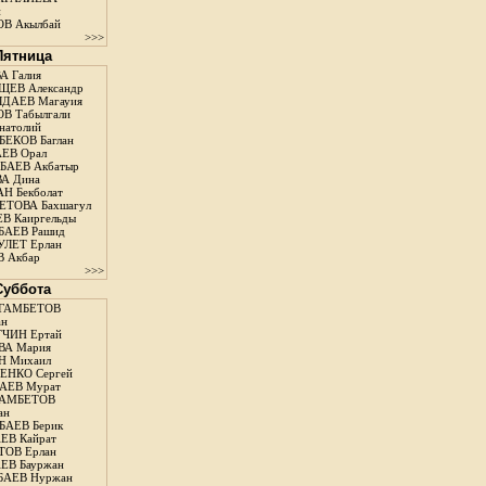
н
В Акылбай
>>>
 Пятница
А Галия
ЕВ Александр
ДАЕВ Магауия
В Табылгали
натолий
ЕКОВ Баглан
ЕВ Орал
АЕВ Акбатыр
А Дина
Н Бекболат
ТОВА Бахшагул
В Каиргельды
АЕВ Рашид
ЛЕТ Ерлан
 Акбар
>>>
 Суббота
ГАМБЕТОВ
ан
ЧИН Ертай
ВА Мария
Н Михаил
ЕНКО Сергей
АЕВ Мурат
АМБЕТОВ
ан
АЕВ Берик
ЕВ Кайрат
ОВ Ерлан
ЕВ Бауржан
БАЕВ Нуржан