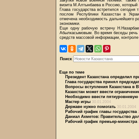
закупки новой военной техники. Также
визита М.Алтынбаева в Россию, который 
Глава государства встретился сегодня
послом Республики Казахстан в Укр
отмечена необходимость дальнейшего ра
экономики.
Еще одну рабочую встречу Н.Назарба
Абылкасымовым. Во время беседы речь 
средств массовой информации, контроле 
Поиск
Еще по теме
Президент Казахстана определил пр
Глава государства принял председа
Вопросы вступления Казахстана в 
Казахстан может ввести ограничение
Необходимо ввести пятиуровневую 
Мастер игры
30.01.2004
Державе нужно помогать
30.01.2004
Рабочий график главы государства
Даниал Ахметов: Правительство д
Рабочий график премьер-министра