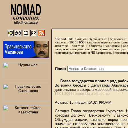
КАЗАХСТАН:
Самрук
|
Нурбанкгейт
|
Аблязовгейт
Казахстан-2050 |
RSS
|
кадровые перестановки
|
дни
аналитика
|
политика и общество
|
экономика
|
обо
интервью
|
скандалы
|
сенсации
|
криминал и корруп
империализм
|
трагедии и ЧП
|
акционеры
|
праздник
Поиск
Глава государства провел ряд рабо
Во время беседы с депутатом Абылкасы
деятельности средств массовой информа
16.01.2004 /
политика и общество
Астана. 15 января
КАЗИНФОРМ
Сегодня Глава государства Нурсултан 
который доложил Верховному Главнок
Обсуждая задачи, стоящие перед вое
внимание на проблемы комплектования 