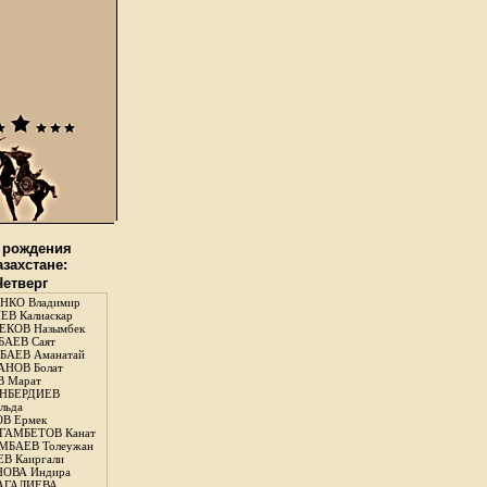
 рождения
азахстане:
Четверг
НКО Владимир
В Калиаскар
КОВ Назымбек
АЕВ Саят
АЕВ Аманатай
НОВ Болат
 Марат
НБЕРДИЕВ
льда
В Ермек
ГАМБЕТОВ Канат
БАЕВ Толеужан
В Каиргали
ОВА Индира
ГАЛИЕВА