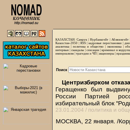
КАЗАХСТАН:
Самрук
|
Нурбанкгейт
|
Аблязовгейт
Казахстан-2050 |
RSS
|
кадровые перестановки
|
дни
аналитика
|
политика и общество
|
экономика
|
обо
интервью
|
скандалы
|
сенсации
|
криминал и корруп
империализм
|
трагедии и ЧП
|
акционеры
|
праздник
Поиск
Центризбирком отказ
Геращенко был выдвину
России Партией рос
избирательный блок "Род
23.01.2004 /
политика и общ
МОСКВА, 22 января. /Кор