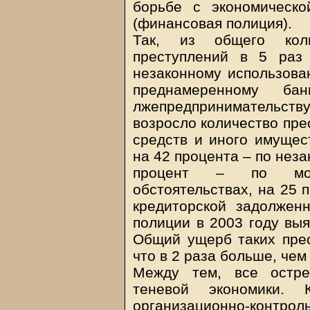
борьбе с экономическо
(финансовая полиция).
Так, из общего коли
преступлений в 5 раз
незаконному использован
преднамеренному б
лжепредпринимательст
возросло количество пре
средств и иного имущес
на 42 процента – по нез
процент – по мош
обстоятельствах, на 25 
кредиторской задолжен
полиции в 2003 году выя
Общий ущерб таких прес
что в 2 раза больше, чем
Между тем, все остре
теневой экономики.
организационно-контр