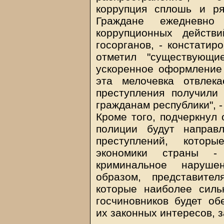
коррупция сплошь и ря
Граждане ежедневно
коррупционных действ
госорганов, - констатир
отметил "существующи
ускоренное оформление 
эта мелочевка отвлек
преступления получили
гражданам республики", -
Кроме того, подчеркнул 
полиции будут направ
преступлений, котор
экономики страны -
криминальное наруше
образом, представите
которые наиболее сил
госчиновников будет об
их законных интересов, з