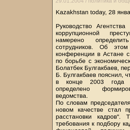
29.01.2004 /
политика и общ
Kazakhstan today, 28 янв
Руководство Агентства
коррупционной прест
намерено определит
сотрудников. Об этом
конференции в Астане с
по борьбе с экономичес
Болатбек Булгакбаев, пе
Б. Булгакбаев пояснил, 
в конце 2003 года н
определено формиров
ведомства.
По словам председателя
новом качестве стал п
расстановки кадров". 
требования к подбору ка