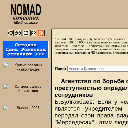
КАЗАХСТАН:
Самрук
|
Нурбанкгейт
|
Аблязовгейт
Казахстан-2050 |
RSS
|
кадровые перестановки
|
дни
аналитика
|
политика и общество
|
экономика
|
обо
интервью
|
скандалы
|
сенсации
|
криминал и корруп
империализм
|
трагедии и ЧП
|
акционеры
|
праздник
Поиск
Агентство по борьбе 
преступностью определ
сотрудников
Б.Булгакбаев: Если у ч
является учредителем
передал свои права влад
"Мерседесах" - этим люд