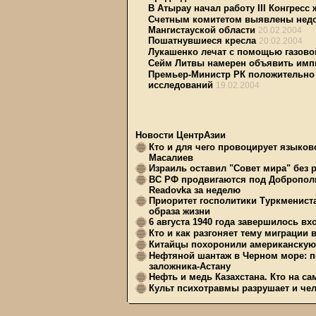
В Атырау начал работу III Конгресс
Счетным комитетом выявлены недос
Мангистауской области
20.02.2004
Пошатнувшиеся кресла
20.02.2004
Лукашенко лечат с помощью газово
Сейм Литвы намерен объявить имп
Премьер-Министр РК положительно 
исследований
19.02.2004
Новости ЦентрАзии
Кто и для чего провоцирует языков
Масалиев
Израиль оставил "Совет мира" без 
ВС РФ продвигаются под Доброполь
Readovka за неделю
Приоритет госполитики Туркменист
образа жизни
6 августа 1940 года завершилось в
Кто и как разгоняет тему миграции 
Китайцы похоронили американскую 
Нефтяной шантаж в Черном море: п
заложника-Астану
Нефть и медь Казахстана. Кто на с
Культ психотравмы разрушает и чел