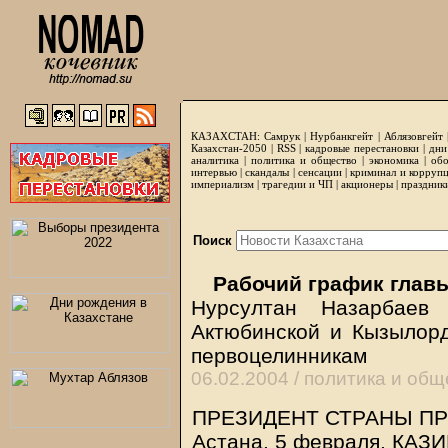
КАЗАХСТАН:
Самрук
|
Нурбанкгейт
|
Аблязовгейт
Казахстан-2050 |
RSS
|
кадровые перестановки
|
дни
аналитика
|
политика и общество
|
экономика
|
обо
интервью
|
скандалы
|
сенсации
|
криминал и корруп
империализм
|
трагедии и ЧП
|
акционеры
|
праздник
Поиск
Рабочий график главы
Нурсултан Назарбаев
Актюбинской и Кызылорд
первоцелинникам
06.02.2004 /
политика и общ
ПРЕЗИДЕНТ СТРАНЫ П
Астана. 5 февраля.
КАЗ