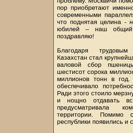
проблему. Москвичи помо
пор приобретают именн
современными параллел
что поднятая целина - 
юбилей – наш общий
поздравляю!
Благодаря трудовым 
Казахстан стал крупнейш
валовой сбор пшениц
шестисот сорока миллион
миллионов тонн в год.
обеспечивало потребно
Ради этого стоило мерзну
и нощно отдавать в
предусматривала ко
территории. Помимо 
республики появились и 