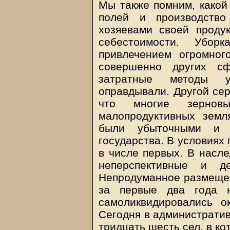
Мы также помним, какой
полей и производство
хозяевами своей проду
себестоимости. Убо
привлечением огромног
совершенно других с
затратные методы у
оправдывали. Другой сер
что многие зерновы
малопродуктивных земл
были убыточными и 
государства. В условиях
в числе первых. В насле
неперспективные и де
Непродуманное размещени
за первые два года н
самоликвидировались о
Сегодня в административ
тридцать шесть сел, в ко