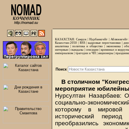
КАЗАХСТАН:
Самрук
|
Нурбанкгейт
|
Аблязовгейт
Казахстан-2050 |
RSS
|
кадровые перестановки
|
дни
аналитика
|
политика и общество
|
экономика
|
обо
интервью
|
скандалы
|
сенсации
|
криминал и корруп
империализм
|
трагедии и ЧП
|
акционеры
|
праздник
Поиск
В столичном "Конгрес
мероприятие юбилейны
Нурсултан Назарбаев: О
социально-экономический
которому в мировой 
исторический период
преобразились экономик