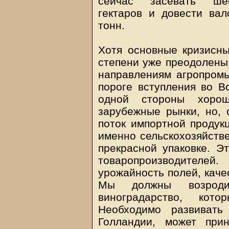
сейчас засевать шес
гектаров и довести ва
тонн.
Хотя основные кризисны
степени уже преодолены,
направлениям агропром
пороге вступления во В
одной стороны хоро
зарубежные рынки, но, 
поток импортной продукц
именно сельскохозяйстве
прекрасной упаковке. Э
товаропроизводителе
урожайность полей, каче
Мы должны возроди
виноградарство, кот
Необходимо развивать
Голландии, может при