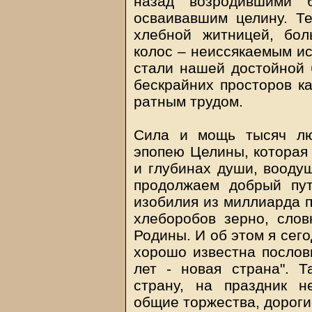
назад возродившими б
осваивавшим целину. Те
хлебной житницей, бо
колос – неиссякаемым ис
стали нашей достойной 
бескрайних просторов к
ратным трудом.
Сила и мощь тысяч лю
эпопею Целины, которая 
и глубинах души, вооду
продолжаем добрый пут
изобилия из миллиарда п
хлеборобов зерно, слов
Родины. И об этом я сег
хорошо известна послови
лет - новая страна". 
страну, на праздник н
общие торжества, дороги