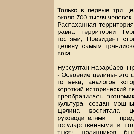
Только в первые три це
около 700 тысяч человек.
Распаханная территория
равна территории Гер
гостями, Президент ст
целину самым грандиоз
века.
Нурсултан Назарбаев, Пр
- Освоение целины- это 
го века, аналогов кот
короткий исторический п
преобразилась экономик
культура, создан мощн
Целина воспитала ц
руководителями пре
государственными и по
тысяч целинников был