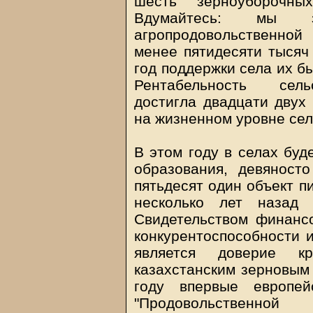
шесть зерноуборочны
Вдумайтесь: мы 
агропродовольственно
менее пятидесяти тысяч 
год поддержки села их б
Рентабельность сельс
достигла двадцати двух 
на жизненном уровне сел
В этом году в селах буд
образования, девяност
пятьдесят один объект п
несколько лет назад
Свидетельством финансо
конкурентоспособности 
является доверие к
казахстанским зерновым 
году впервые европей
"Продовольственно