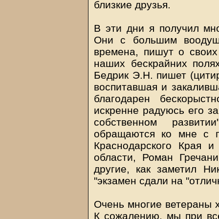
близкие друзья.
В эти дни я получил мн
Они с большим воодуш
времена, пишут о своих
наших бескрайних поля
Бедрик Э.Н. пишет (цити
воспитавшая и закаливша
благодарен бескорыст
искренне радуюсь его з
собственном развит
обращаются ко мне с 
Краснодарского Края и
области, Роман Гречан
другие, как заметил Ни
"экзамен сдали на "отлич
Очень многие ветераны х
К сожалению, мы при вс