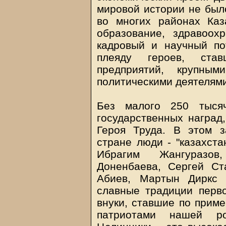
мировой истории не было
во многих районах Каз
образование, здравоох
кадровый и научный по
плеяду героев, став
предприятий, крупным
политическими деятелями
Без малого 250 тысяч
государственных наград
Героя Труда. В этом з
стране люди - "казахста
Ибрагим Жангуразов
Доненбаева, Сергей Ст
Абиев, Мартын Диркс 
славные традиции перв
внуки, ставшие по прим
патриотами нашей ро