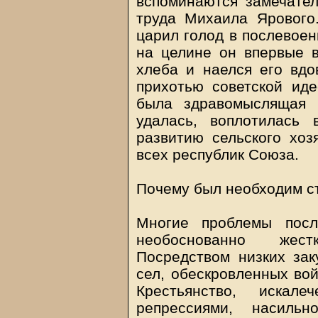
вспоминаются замечател
труда Михаила Ярового
царил голод в послевоен
на целине он впервые в
хлеба и наелся его вдо
прихотью советской иде
была здравомыслящая 
удалась, воплотилась
развитию сельского хоз
всех республик Союза.
Почему был необходим с
Многие проблемы посл
необоснованно жест
Посредством низких зак
сел, обескровленных во
Крестьянство, искал
репрессиями, насильн