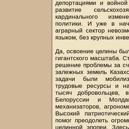
депортациями и войной
развитие сельскохоз
кардинального измен
политики. И уже в нач
аграрный сектор невозм
языком, без крупных инв
Да, освоение целины бы
гигантского масштаба. С
решение проблемы за сч
залежных земель Казах
задачи были мобилиз
трудовые ресурсы и н
тысяч добровольцев, 
Белоруссии и Молда
механизаторов, агрономо
Высокий патриотическ
помог преодолеть огром
целинной эпопеи. Здес