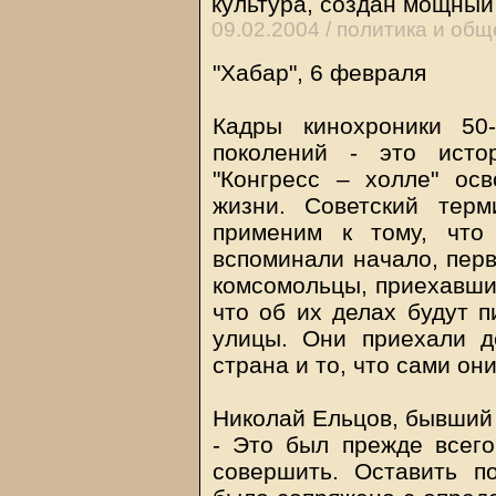
культура, создан мощный
09.02.2004 /
политика и общ
"Хабар", 6 февраля
Кадры кинохроники 50
поколений - это исто
"Конгресс – холле" ос
жизни. Советский терм
применим к тому, что
вспоминали начало, перв
комсомольцы, приехавшие
что об их делах будут п
улицы. Они приехали д
страна и то, что сами о
Николай Ельцов, бывший 
- Это был прежде всего
совершить. Оставить п