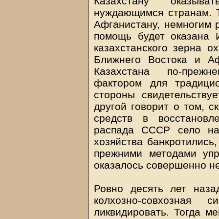
Казахстану оказыва
нуждающимся странам. Т
Афганистану, немногим р
помощь будет оказана И
казахстанского зерна о
Ближнего Востока и А
Казахстана по-прежн
фактором для традици
стороны свидетельству
другой говорит о том, с
средств в восстановл
распада СССР село на
хозяйства банкротились,
прежними методами упр
оказалось совершенно н
Ровно десять лет наза
колхозно-совхозная
ликвидировать. Тогда м