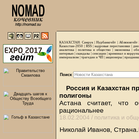
КАЗАХСТАН:
Самрук
|
Нурбанкгейт
|
Аблязовгейт
Казахстан-2050 |
RSS
|
кадровые перестановки
|
дни
аналитика
|
политика и общество
|
экономика
|
обо
интервью
|
скандалы
|
сенсации
|
криминал и корруп
империализм
|
трагедии и ЧП
|
акционеры
|
праздник
Поиск
Россия и Казахстан п
полигоны
Астана считает, что 
рациональнее
18.02.2004 /
политика и общ
Николай Иванов, Страна.