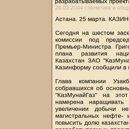
разрабатываемых проект
26.03.2004 /
политика и общ
Астана. 25 марта.
КАЗИ
Сегодня на шестом зас
комиссии под председ
Премьер-Министра Григ
плана развития наци
Казахстан ЗАО "КазМуна
Казинформу сообщили в 
Глава компании Узак
собравшихся об основны
"КазМунайГаз" на это
намерена наращивать 
увеличении добычи не
магистральных нефте- 
повысить долю казахста