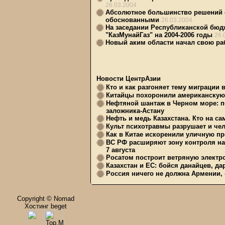
26.03.2004
Абсолютное большинство решений с
обоснованными
26.03.2004
На заседании Республиканской бюд
"КазМунайГаз" на 2004-2006 годы
26.
Новый аким области начал свою ра
Новости ЦентрАзии
Кто и как разгоняет тему миграции 
Китайцы похоронили американскую 
Нефтяной шантаж в Черном море: п
заложника-Астану
Нефть и медь Казахстана. Кто на с
Культ психотравмы разрушает и чел
Как в Китае искоренили уличную пр
ВС РФ расширяют зону контроля на 
7 августа
Росатом построит ветряную электр
Казахстан и ЕС: бойся данайцев, д
Россия ничего не должна Армении, 
Copyright © Nomad
Хостинг beget