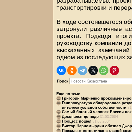
разрабатываемых проект
транспортировки и перер
В ходе состоявшегося об
затронули различные ас
проекта. Подводя итог
руководству компании до
высказанных замечаний
одном из последующих з
Поиск
Еще по теме
Григорий Марченко прокомментиров
Генпрокуратура обнародовала резу
интеллектуальной собственности
31
Самый богатый человек России по
Докопался до недр
31.03.2004
Процесс пошел
31.03.2004
Виктор Черномырдин обозвал Джор
Президент встретился с главой ко