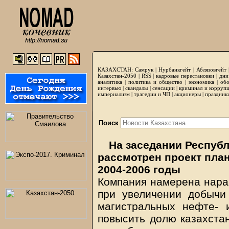
КАЗАХСТАН:
Самрук
|
Нурбанкгейт
|
Аблязовгейт
Казахстан-2050 |
RSS
|
кадровые перестановки
|
дни
аналитика
|
политика и общество
|
экономика
|
обо
интервью
|
скандалы
|
сенсации
|
криминал и корруп
империализм
|
трагедии и ЧП
|
акционеры
|
праздник
Поиск
На заседании Респуб
рассмотрен проект план
2004-2006 годы
Компания намерена нара
при увеличении добычи
магистральных нефте- 
повысить долю казахста