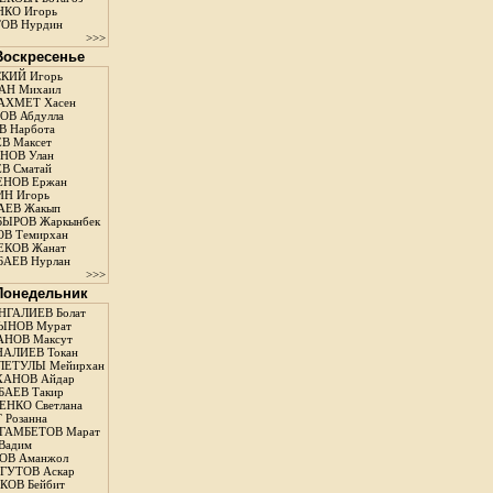
КО Игорь
ОВ Нурдин
>>>
 Воскресенье
КИЙ Игорь
АН Михаил
АХМЕТ Хасен
В Абдулла
 Нарбота
В Максет
НОВ Улан
В Сматай
ЕНОВ Ержан
Н Игорь
АЕВ Жакып
ЫРОВ Жаркынбек
В Темирхан
КОВ Жанат
АЕВ Нурлан
>>>
 Понедельник
ГАЛИЕВ Болат
ЫНОВ Мурат
НОВ Максут
АЛИЕВ Токан
ЛЕТУЛЫ Мейирхан
ХАНОВ Айдар
АЕВ Такир
ЕНКО Светлана
 Розанна
ГАМБЕТОВ Марат
Вадим
ОВ Аманжол
ГУТОВ Аскар
ОВ Бейбит