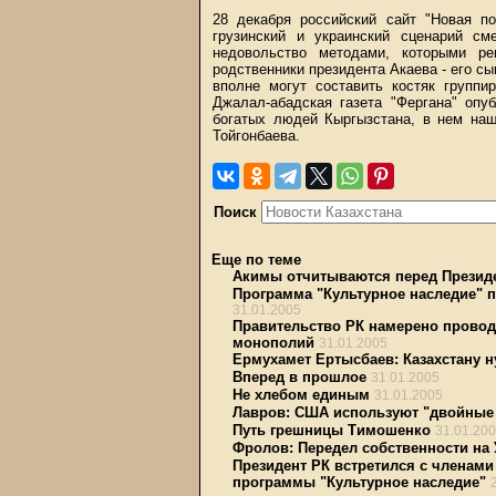
28 декабря российский сайт "Новая по
грузинский и украинский сценарий см
недовольство методами, которыми р
родственники президента Акаева - его сы
вполне могут составить костяк группи
Джалал-абадская газета "Фергана" опу
богатых людей Кыргызстана, в нем наш
Тойгонбаева.
Поиск
Еще по теме
Акимы отчитываются перед Презид
Программа "Культурное наследие" п
31.01.2005
Правительство РК намерено провод
монополий
31.01.2005
Ермухамет Ертысбаев: Казахстану н
Вперед в прошлое
31.01.2005
Не хлебом единым
31.01.2005
Лавров: США используют "двойные
Путь грешницы Тимошенко
31.01.20
Фролов: Передел собственности на 
Президент РК встретился с членами
программы "Культурное наследие"