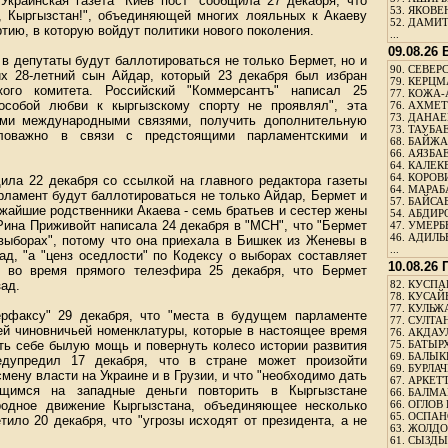
Украинская газета "Киев пост" сообщила 27 декабря, что
53.
ЯКОВЕН
а, Кыргызстан!", объединяющей многих лояльных к Акаеву
52.
ДАМИТ
тию, в которую войдут политики нового поколения.
...
09.08.26
в депутаты будут баллотироваться не только Бермет, но и
90.
СЕВЕРС
х 28-летний сын Айдар, который 23 декабря был избран
79.
КЕРЦМ
кого комитета. Российский "Коммерсантъ" написал 25
77.
КОЖА-
"особой любви к кыргызскому спорту не проявлял", эта
76.
АХМЕТО
73.
ДАНАЕВ
ыми международными связями, получить дополнительную
73.
ТАУБАЕ
аловажно в связи с предстоящими парламентскими и
68.
БАЙЖА
66.
АЯЗБАЕ
64.
КАЛЕК
64.
КОРОВИ
ила 22 декабря со ссылкой на главного редактора газеты
64.
МАРАБ
арламент будут баллотироваться не только Айдар, Бермет и
57.
БАЙСАБ
ижайшие родственники Акаева - семь братьев и сестер жены
54.
АБДИРО
 Рина Приживойт написала 24 декабря в "МСН", что "Бермет
47.
УМЕРБЕ
46.
АДИЛЬБ
выборах", потому что она приехала в Бишкек из Женевы в
...
зад, "а "ценз оседлости" по Кодексу о выборах составляет
10.08.26
л во время прямого телеэфира 25 декабря, что Бермет
зад.
82.
КУСПАН
78.
КУСАЙ
77.
КУЛЬЖА
рфаксу" 29 декабря, что "места в будущем парламенте
77.
СУЛТАН
ей чиновничьей номенклатуры, которые в настоящее время
76.
АКДАУ
ть себе былую мощь и повернуть колесо истории развития
75.
БАТЫР
69.
БАЛЫКБ
едупредил 17 декабря, что в стране может произойти
69.
БУРЛАЧ
мену власти на Украине и в Грузии, и что "необходимо дать
67.
АРКЕТТ
ющимся на западные деньги повторить в Кыргызстане
66.
БАЛМА
ародное движение Кыргызстана, объединяющее несколько
66.
ОГЛОВ 
65.
ОСПАН
тило 20 декабря, что "угрозы исходят от президента, а не
63.
ЖОЛДО
61.
СЫЗДЫК