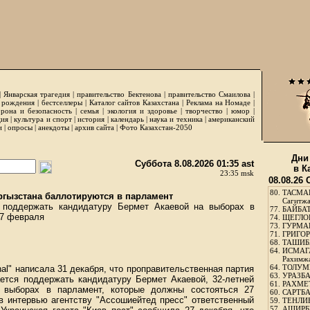
|
Январская трагедия
|
правительство Бектенова
|
правительство Смаилова
|
 рождения
|
бестселлеры
|
Каталог сайтов Казахстана
|
Реклама на Номаде
|
рона и безопасность
|
семья
|
экология и здоровье
|
творчество
|
юмор
|
ция
|
культура и спорт
|
история
|
календарь
|
наука и техника
|
американский
и
|
опросы
|
анекдоты
|
архив сайта
|
Фото Казахстан-2050
Дни
Суббота 8.08.2026 01:35 ast
в К
23:35 msk
08.08.26
80.
ТАСМА
ргызстана баллотируются в парламент
Сагитж
я поддержать кандидатуру Бермет Акаевой на выборах в
77.
БАЙБАТ
27 февраля
74.
ЩЕГЛО
73.
ГУРМА
71.
ГРИГОР
68.
ТАШИБ
64.
ИСМАГ
Рахимж
64.
ТОЛУМБ
onal" написала 31 декабря, что проправительственная партия
63.
УРАЗБА
ается поддержать кандидатуру Бермет Акаевой, 32-летней
61.
РАХМЕТ
а выборах в парламент, которые должны состояться 27
60.
САРТБА
в интервью агентству "Ассошиейтед пресс" ответственный
59.
ТЕНЛИ
57.
АШИРБЕ