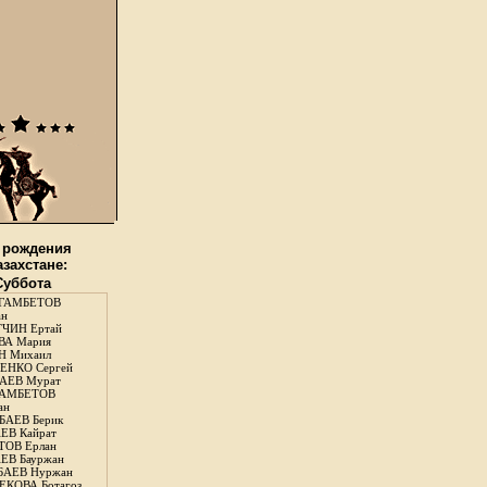
 рождения
азахстане:
 Суббота
ГАМБЕТОВ
ан
ЧИН Ертай
ВА Мария
Н Михаил
ЕНКО Сергей
АЕВ Мурат
АМБЕТОВ
ан
АЕВ Берик
ЕВ Кайрат
ОВ Ерлан
ЕВ Бауржан
БАЕВ Нуржан
КОВА Ботагоз