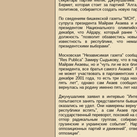
секретарь партии Мелис Джунушалиев. 
Бермет, которая стоит за партией "Алг
политиков, собирается создать новую пар
По сведениям бишкекской газеты "МСН", 
супруга президента Майрам Акаева и и
президентом Национального олимпийс
декабря, что Айдару, который ранее 
должность "позволит обзавестись нов
известность в республике, что нем
президентскими выборами".
Московская "Независимая газета" сообщ
"Res Publica" Замиру Сыдыкову, что в п
Майрам Акаевы, но и "чуть ли не все бл
президента, все братья самого Акаева".
не может участвовать в парламентских 
декабре 2001 года, то есть три года на
пять лет", однако сам Акаев сообщи
вернулась на родину именно пять лет на
Джунушалиев заявил в интервью "Инте
попытаются занять представители бывш
оказались не удел. Они намерены верну
республики вспять", а сам Акаев пр
государственный переворот, похожий на с
отпор радикальным группам, собира
грузинские и украинские события". Н
оппозиционных партий и движений", отве
оппозиции".