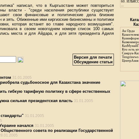
60.
ИЛЬЯСО
литика" написал, что в Кыргызстане может повториться
...
ены власти - "среди населения республики существует
ешают свои финансовые и политические дела близкие
н и зять. Обиженные ими киргизские бизнесмены и политики
Ката
ровки, которая встанет во главе народного возмущения".
Ка
бликовала в своем новогоднем номере список 100 самых
Ак Орда
лись места и для Айдара, и для зятя президента Адиля
Казахтелек
Казинформ
Казкоммер
КазМунайГ
Кто есть кт
Самрук-Ка
Версия для печати
Tengrinews
ЦентрАзия
Обсуждение статьи
ентом
31.01.2005
риобрела судьбоносное для Казахстана значение
ить гибкую тарифную политику в сфере естественных
ужна сильная президентская власть
31.01.2005
 стандарты"
31.01.2005
05
Украине начался
31.01.2005
 Общественного совета по реализации Государственной
28.01.2005