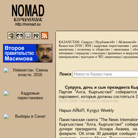
КАЗАХСТАН:
Самрук
|
Нурбанкгейт
|
Аблязовгейт
Казахстан-2050 |
RSS
|
кадровые перестановки
|
дни
аналитика
|
политика и общество
|
экономика
|
обо
интервью
|
скандалы
|
сенсации
|
криминал и корруп
империализм
|
трагедии и ЧП
|
акционеры
|
праздник
Поиск
Супруга, дочь и сын президента Кы
Партия "Алга, Кыргызстан!" собираетс
парламент, которые должны состояться 
04.01.2005 /
политика и общество
Нарын АЙЫП, Kyrgyz Weekly
Пакистанская газета "The News Internati
Кыргызстана "Алга, Кыргызстан!" собир
дочери президента Аскара Акаева, н
февраля. Об этом 30 декабря сообщил 