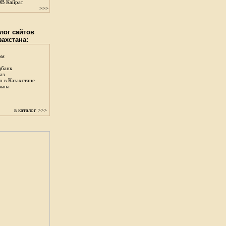
В Кайрат
>>>
лог сайтов
захстана:
ом
цбанк
аз
о в Казахстане
зына
в каталог >>>