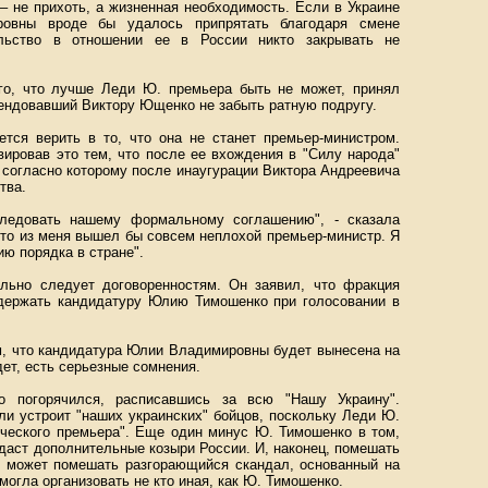
 не прихоть, а жизненная необходимость. Если в Украине
овны вроде бы удалось припрятать благодаря смене
тельство в отношении ее в России никто закрывать не
го, что лучше Леди Ю. премьера быть не может, принял
мендовавший Виктору Ющенко не забыть ратную подругу.
ся верить в то, что она не станет премьер-министром.
ивировав это тем, что после ее вхождения в "Силу народа"
 согласно которому после инаугурации Виктора Андреевича
тва.
ледовать нашему формальному соглашению", - сказала
 что из меня вышел бы совсем неплохой премьер-министр. Я
ию порядка в стране".
льно следует договоренностям. Он заявил, что фракция
оддержать кандидатуру Юлию Тимошенко при голосовании в
м, что кандидатура Юлии Владимировны будет вынесена на
дет, есть серьезные сомнения.
ко погорячился, расписавшись за всю "Нашу Украину".
и устроит "наших украинских" бойцов, поскольку Леди Ю.
нического премьера". Еще один минус Ю. Тимошенко в том,
 даст дополнительные козыри России. И, наконец, помешать
 может помешать разгорающийся скандал, основанный на
огла организовать не кто иная, как Ю. Тимошенко.