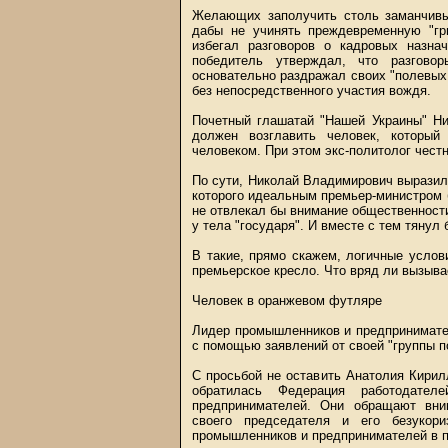
Желающих заполучить столь заманчивы
дабы не учинять преждевременную "гр
избегал разговоров о кадровых назн
победитель утверждал, что разгово
основательно раздражал своих "полевых
без непосредственного участия вождя.
Почетный глашатай "Нашей Украины" Ни
должен возглавить человек, который
человеком. При этом экс-политолог честн
По сути, Николай Владимирович вырази
которого идеальным премьер-министром б
не отвлекал бы внимание общественности
у тела "государя". И вместе с тем тянул
В такие, прямо скажем, логичные услов
премьерское кресло. Что вряд ли вызывае
Человек в оранжевом футляре
Лидер промышленников и предпринимате
с помощью заявлений от своей "группы п
С просьбой не оставить Анатолия Кирил
обратилась Федерация работодате
предпринимателей. Они обращают вни
своего председателя и его безукор
промышленников и предпринимателей в п