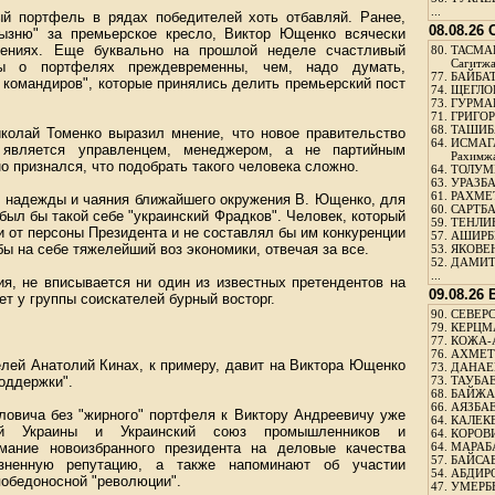
...
й портфель в рядах победителей хоть отбавляй. Ранее,
08.08.26
ызню" за премьерское кресло, Виктор Ющенко всячески
ачениях. Еще буквально на прошлой неделе счастливый
80.
ТАСМА
Сагитж
ры о портфелях преждевременны, чем, надо думать,
77.
БАЙБАТ
 командиров", которые принялись делить премьерский пост
74.
ЩЕГЛО
73.
ГУРМА
71.
ГРИГОР
68.
ТАШИБ
колай Томенко выразил мнение, что новое правительство
64.
ИСМАГ
 является управленцем, менеджером, а не партийным
Рахимж
о признался, что подобрать такого человека сложно.
64.
ТОЛУМБ
63.
УРАЗБА
61.
РАХМЕТ
л надежды и чаяния ближайшего окружения В. Ющенко, для
60.
САРТБА
ыл бы такой себе "украинский Фрадков". Человек, который
59.
ТЕНЛИ
 от персоны Президента и не составлял бы им конкуренции
57.
АШИРБЕ
 бы на себе тяжелейший воз экономики, отвечая за все.
53.
ЯКОВЕН
52.
ДАМИТ
...
ия, не вписывается ни один из известных претендентов на
09.08.26
т у группы соискателей бурный восторг.
90.
СЕВЕРС
79.
КЕРЦМ
77.
КОЖА-
76.
АХМЕТО
лей Анатолий Кинах, к примеру, давит на Виктора Ющенко
73.
ДАНАЕВ
оддержки".
73.
ТАУБАЕ
68.
БАЙЖА
66.
АЯЗБАЕ
ловича без "жирного" портфеля к Виктору Андреевичу уже
64.
КАЛЕК
лей Украины и Украинский союз промышленников и
64.
КОРОВИ
мание новоизбранного президента на деловые качества
64.
МАРАБ
57.
БАЙСАБ
изненную репутацию, а также напоминают об участии
54.
АБДИРО
обедоносной "революции".
47.
УМЕРБЕ