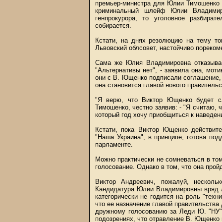
премьер-министра для Юлии Тимошенко –
криминальный шлейф Юлии Владимир
генпрокурора, то уголовное разбира
собирается.
Кстати, на днях резолюцию на тему то
Львовский облсовет, настойчиво пореко
Сама же Юлия Владимировна отказывает
"Альтернативы нет", - заявила она, мот
они с В. Ющенко подписали соглашение,
она становится главой нового правительс
"Я верю, что Виктор Ющенко будет с
Тимошенко, честно заявив: - "Я считаю,
который год хочу приобщиться к наведен
Кстати, пока Виктор Ющенко действите
"Наша Украина", в принципе, готова п
парламенте.
Можно практически не сомневаться в то
голосование. Однако в том, что она прой
Виктор Андреевич, пожалуй, несколь
Кандидатура Юлии Владимировны вряд л
категорически не годится на роль "тех
что ее назначение главой правительства
дружному голосованию за Леди Ю. "НУ"
подозрениях, что отравление В. Ющенко м