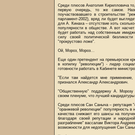
Среди плюсов Анатолия Кирилловича то, 
первую очередь, то же самое. Назн
поучаствовавшего в строительстве "ре
парламент-2002), вряд ли будет выгляд
для А. Кинаха – отсутствие хоть скольк
популярности в обществе. А вот насче
будет работать над собственным имидже
силу своей политической безликости
"прокрустово ложе".
Ой, Мороз, Мороз…
Еще один претендент на премьерское кр
в копилку "революции") - лидер социа
готовности работать в Кабинете министр
"Если там найдется мне применение,
признался Александр Александрович.
"Общественную" поддержку А. Морозу 
своем пленуме, что лучшей кандидатуры 
Среди плюсов Сан Саныча – репутация "
"оранжевой революции" популярность в 
качества снижают его шансы на получе
благодаря своей репутации и народно
разграбление" вассалам Виктора Андреев
возможности для недопущения Сан Саныч