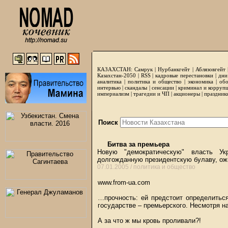
КАЗАХСТАН:
Самрук
|
Нурбанкгейт
|
Аблязовгейт
Казахстан-2050 |
RSS
|
кадровые перестановки
|
дни
аналитика
|
политика и общество
|
экономика
|
обо
интервью
|
скандалы
|
сенсации
|
криминал и корруп
империализм
|
трагедии и ЧП
|
акционеры
|
праздник
Поиск
Битва за премьера
Новую "демократическую" власть У
долгожданную президентскую булаву, ож
07.01.2005 /
политика и общество
www.from-ua.com
…прочность: ей предстоит определитьс
государстве – премьерского. Несмотря на
А за что ж мы кровь проливали?!