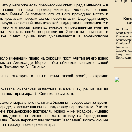
46.
АДИЛЬБ
что у него уже есть премьерский опыт. Среди минусов – в
...
ачение на пост премьер-министра человека, славно
жима Кучмы" (и получившего от него проходное место в
еть красивым первым шагом новой власти. Еще один минус
Ката
о-нибудь серьезной политической поддержки в парламенте и
Ка
т того, что вождь промышленников и предпринимателей не
Ак Орда
м – мечтать особо не приходится. Хотя стоит признать: в
Казахтелек
 г-н Кинах лучше всех укладывается в томенковское
Казинформ
Казкоммер
КазМунайГ
Кто есть кт
Самрук-Ка
Tengrinews
ЦентрАзия
есло (имеющий право на хороший пост, учитывая его взнос
листов Александр Мороз - без обиняков заявил о своей
ов Президента В. Ющенко.
 я не откажусь от выполнения любой роли", - скромно
оказала львовская областная ячейка СПУ, решившая на
на пост премьера В. Ющенко не сыскать.
самого морального политика Украины", возросшая за время
народе, хорошие шансы на поддержку парламентом. Эти же
ние премьерского портфеля. Мороз – не Фрадков. Именно
й поддержке он может не дать страну на "трехдневное
ича. Такие перспективы заставят "вассалов" искать любые
а к креслу премьер-министра.