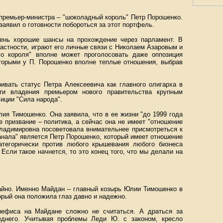
премьер-министра – "шоколадный король" Петр Порошенко.
 заявил о готовности побороться за этот портфель.
ень хорошие шансы на прохождение через парламент. В
частности, играют его личные связи с Николаем Азаровым и
о короля" вполне может проголосовать даже оппозиция
оторыми у П. Порошенко вполне теплые отношения, выбрав
ивать статус Петра Алексеевича как главного олигарха в
и владения премьером нового правительства крупным
иции "Сила народа".
ия Тимошенко. Она заявила, что в ее жизни "до 1999 года
 призвание – политика, а сейчас она не имеет "отношение
Владимировна посоветовала внимательнее присмотреться к
анала" является Петр Порошенко, который имеет отношение
категорически против любого крышевания любого бизнеса
Если такое начнется, то это конец того, что мы делали на
йно. Именно Майдан – главный козырь Юлии Тимошенко в
орый она положила глаз давно и надежно.
ефиса на Майдане сложно не считаться. А драться за
еднего. Учитывая проблемы Леди Ю. с законом, кресло