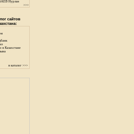
АЕВ Нурлан
>>>
лог сайтов
захстана:
ом
цбанк
аз
о в Казахстане
зына
в каталог >>>