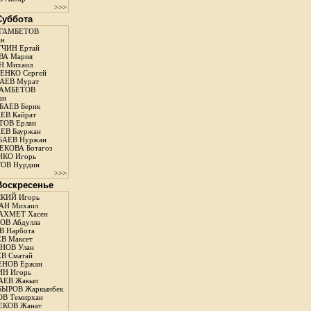
>>>
 Суббота
ГАМБЕТОВ
ан
ЧИН Ертай
ВА Мария
Н Михаил
ЕНКО Сергей
АЕВ Мурат
АМБЕТОВ
ан
АЕВ Берик
ЕВ Кайрат
ОВ Ерлан
ЕВ Бауржан
БАЕВ Нуржан
КОВА Ботагоз
КО Игорь
ОВ Нурдин
>>>
 Воскресенье
КИЙ Игорь
АН Михаил
АХМЕТ Хасен
В Абдулла
 Нарбота
В Максет
НОВ Улан
В Сматай
ЕНОВ Ержан
Н Игорь
АЕВ Жакып
ЫРОВ Жаркынбек
В Темирхан
КОВ Жанат