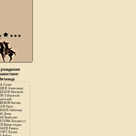
 рождения
азахстане:
 Пятница
А Галия
ЕВ Александр
ДАЕВ Магауия
В Табылгали
натолий
ЕКОВ Баглан
ЕВ Орал
АЕВ Акбатыр
А Дина
Н Бекболат
ТОВА Бахшагул
В Каиргельды
АЕВ Рашид
ЛЕТ Ерлан
 Акбар