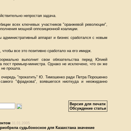
йствительно непростая задача.
мбиции всех ключевых участников "оранжевой революции",
ополнения мощной оппозиционной коалиции.
бы административный аппарат и бизнес сработался с новым
, чтобы все это позитивно сработало на его имидж.
ормально выполнит свои обязательства перед Юлией
а пост премьер-министра. Однако не исключено, что он же
 не прошла.
 очередь "прокатить" Ю. Тимошенко ради Петра Порошенко
самого "фрадкова", взявшегося ниоткуда и неожиданно
Версия для печати
Обсуждение статьи
ентом
31.01.2005
риобрела судьбоносное для Казахстана значение