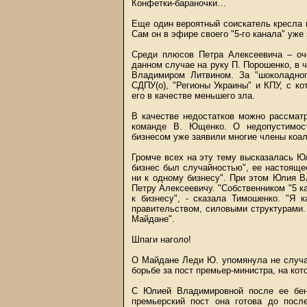
Конфетки-бараночки…
Еще один вероятный соискатель кресла 
Сам он в эфире своего "5-го канала" уже
Среди плюсов Петра Алексеевича – оч
данном случае на руку П. Порошенко, в 
Владимиром Литвином. За "шоколадног
СДПУ(о), "Регионы Украины" и КПУ, с к
его в качестве меньшего зла.
В качестве недостатков можно рассматр
команде В. Ющенко. О недопустимост
бизнесом уже заявили многие члены коал
Громче всех на эту тему высказалась Юл
бизнес был случайностью", ее настоящее
ни к одному бизнесу". При этом Юлия 
Петру Алексеевичу. "Собственником "5 к
к бизнесу", - сказала Тимошенко. "Я 
правительством, силовыми структурами. 
Майдане".
Шпаги наголо!
О Майдане Леди Ю. упомянула не случа
борьбе за пост премьер-министра, на кот
С Юлией Владимировной после ее бен
премьерский пост она готова до посл