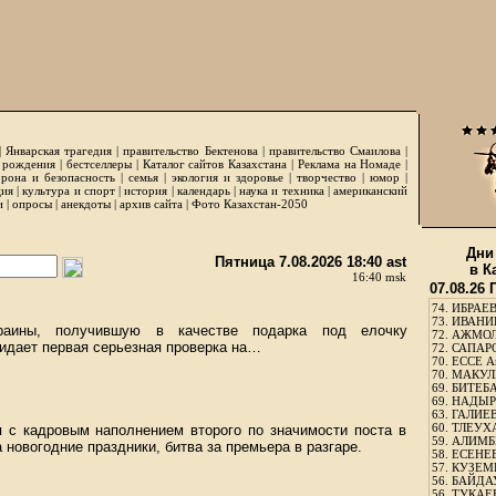
|
Январская трагедия
|
правительство Бектенова
|
правительство Смаилова
|
 рождения
|
бестселлеры
|
Каталог сайтов Казахстана
|
Реклама на Номаде
|
рона и безопасность
|
семья
|
экология и здоровье
|
творчество
|
юмор
|
ция
|
культура и спорт
|
история
|
календарь
|
наука и техника
|
американский
и
|
опросы
|
анекдоты
|
архив сайта
|
Фото Казахстан-2050
Дни
Пятница 7.08.2026 18:40 ast
в К
16:40 msk
07.08.26
74.
ИБРАЕВ
73.
ИВАНИЩ
краины, получившую в качестве подарка под елочку
72.
АЖМОЛ
идает первая серьезная проверка на…
72.
САПАРО
70.
ЕССЕ А
70.
МАКУЛБ
69.
БИТЕБА
69.
НАДЫРБ
63.
ГАЛИЕВ
60.
ТЛЕУХА
я с кадровым наполнением второго по значимости поста в
59.
АЛИМБЕ
 новогодние праздники, битва за премьера в разгаре.
58.
ЕСЕНЕЕ
57.
КУЗЕМБ
56.
БАЙДАУ
56.
ТУКАЕВ