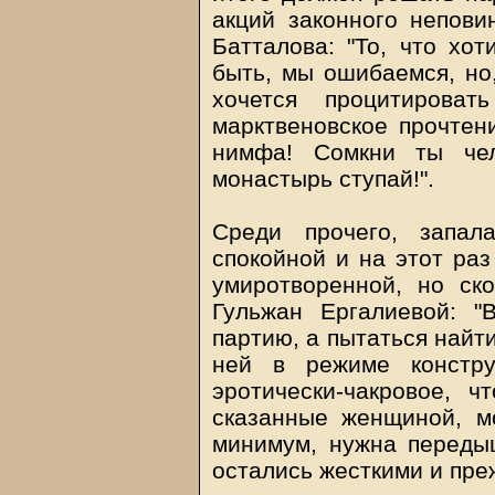
акций законного непови
Батталова: "То, что хот
быть, мы ошибаемся, но,
хочется процитироват
марктвеновское прочтен
нимфа! Сомкни ты че
монастырь ступай!".
Среди прочего, запал
спокойной и на этот раз
умиротворенной, но ск
Гульжан Ергалиевой: "
партию, а пытаться найт
ней в режиме констру
эротически-чакровое, ч
сказанные женщиной, мо
минимум, нужна переды
остались жесткими и преж