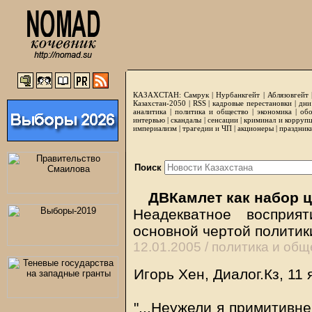
КАЗАХСТАН:
Самрук
|
Нурбанкгейт
|
Аблязовгейт
Казахстан-2050 |
RSS
|
кадровые перестановки
|
дни
аналитика
|
политика и общество
|
экономика
|
обо
интервью
|
скандалы
|
сенсации
|
криминал и корруп
империализм
|
трагедии и ЧП
|
акционеры
|
праздник
Поиск
ДВКамлет как набор ц
Неадекватное восприя
основной чертой полити
12.01.2005 /
политика и общ
Игорь Хен, Диалог.Кз, 11
"...Неужели я примитивне