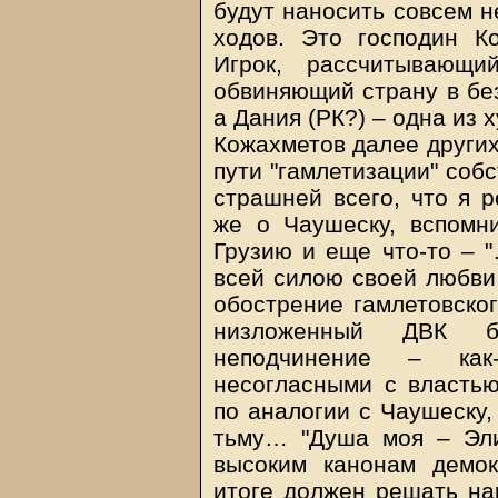
будут наносить совсем н
ходов. Это господин К
Игрок, рассчитывающ
обвиняющий страну в без
а Дания (РК?) – одна из 
Кожахметов далее других
пути "гамлетизации" собс
страшней всего, что я р
же о Чаушеску, вспомн
Грузию и еще что-то – "
всей силою своей любви 
обострение гамлетовско
низложенный ДВК б
неподчинение – как
несогласными с властью
по аналогии с Чаушеску,
тьму… "Душа моя – Эли
высоким канонам демок
итоге должен решать на