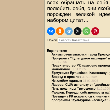
всех обращать на себя
полюбить себя, они яко
порожден великой иде
набором цитат…
Поиск
Еще по теме
Акимы отчитываются перед Презид
Программа "Культурное наследие" п
31.01.2005
Правительство РК намерено провод
монополий
31.01.2005
Ермухамет Ертысбаев: Казахстану н
Вперед в прошлое
31.01.2005
Не хлебом единым
31.01.2005
Лавров: США используют "двойные
Путь грешницы Тимошенко
31.01.20
Фролов: Передел собственности на 
Президент РК встретился с членами
программы "Культурное наследие"