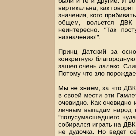
были и те и другие. И в
вертикальна, как говорит
значения, кого прибивать
общем, вольется ДВК
неинтересно. "Так пос
назначению!".
Принц Датский за осн
конкретную благородную
зашел очень далеко. Сли
Потому что зло порождает
Мы не знаем, за что ДВК
в своей мести эти Гамле
очевидно. Как очевидно 
личным выпадам народ т
"полусумасшедшего чуда
собирался играть на ДВК
не дудочка. Но ведет се