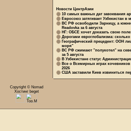
Новости ЦентрАзии
10 самых важных дат завоевания ар
Евросоюз затягивает Узбекистан в 
ВС РФ освободили Зарницу, а южне
Readovka за 6 августа
НГ: ОБСЕ хочет доказать свою поле
Дорогами евроглобализма: сколько 
Географический прецедент: ООН ли
моря"
ВС РФ сжимают "полукотел" на сев
за 5 августа
В Узбекистане статус Администрац
Все о Всемирных играх кочевников
2026
США заставили Киев извиниться пер
Copyright © Nomad
Хостинг beget