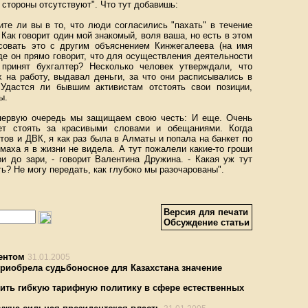
 стороны отсутствуют". Что тут добавишь:
ите ли вы в то, что люди согласились "пахать" в течение
 Как говорит один мой знакомый, воля ваша, но есть в этом
асовать это с другим объяснением Кинжегалеева (на имя
де он прямо говорит, что для осуществления деятельности
принят бухгалтер? Несколько человек утверждали, что
 на работу, выдавал деньги, за что они расписывались в
 Удастся ли бывшим активистам отстоять свои позиции,
ы.
 первую очередь мы защищаем свою честь: И еще. Очень
ет стоять за красивыми словами и обещаниями. Когда
ов и ДВК, я как раз была в Алматы и попала на банкет по
змаха я в жизни не видела. А тут пожалели какие-то гроши
и до зари, - говорит Валентина Дружина. - Какая уж тут
ь? Не могу передать, как глубоко мы разочарованы".
Версия для печати
Обсуждение статьи
ентом
31.01.2005
риобрела судьбоносное для Казахстана значение
ить гибкую тарифную политику в сфере естественных