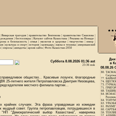
|
Январская трагедия
|
правительство Бектенова
|
правительство Смаилова
|
 рождения
|
бестселлеры
|
Каталог сайтов Казахстана
|
Реклама на Номаде
|
рона и безопасность
|
семья
|
экология и здоровье
|
творчество
|
юмор
|
ция
|
культура и спорт
|
история
|
календарь
|
наука и техника
|
американский
и
|
опросы
|
анекдоты
|
архив сайта
|
Фото Казахстан-2050
Дни
Суббота 8.08.2026 01:36 ast
в К
23:36 msk
08.08.26
80.
ТАСМА
Сагитж
 справедливое общество... Красивые лозунги, благородные
77.
БАЙБАТ
 ДВК 25-летнего жителя Петропавловска Дмитрия Низовцева,
74.
ЩЕГЛО
73.
ГУРМА
 председателем местного филиала партии…
71.
ГРИГОР
68.
ТАШИБ
64.
ИСМАГ
я
Рахимж
64.
ТОЛУМБ
63.
УРАЗБА
х крайних случаях. Эта фраза управдомши из комедии
61.
РАХМЕТ
ак мудрый совет. Группа петропавловцев, потрудившихся в
60.
САРТБА
"НП "Демократический выбор Казахстана", наверняка
59.
ТЕНЛИ
57.
АШИРБЕ