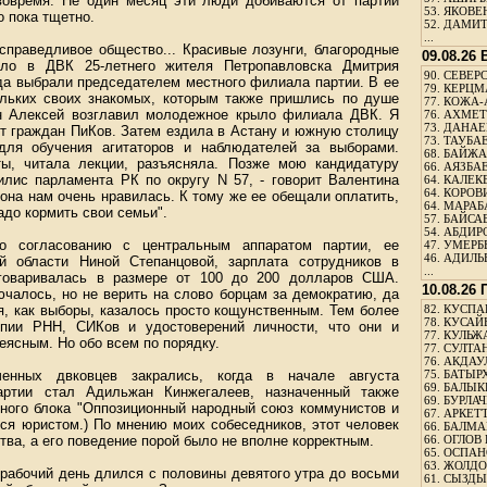
вовремя. Не один месяц эти люди добиваются от партии
53.
ЯКОВЕН
о пока тщетно.
52.
ДАМИТ
...
 справедливое общество... Красивые лозунги, благородные
09.08.26
ло в ДВК 25-летнего жителя Петропавловска Дмитрия
90.
СЕВЕРС
ода выбрали председателем местного филиала партии. В ее
79.
КЕРЦМ
льких своих знакомых, которым также пришлись по душе
77.
КОЖА-
ын Алексей возглавил молодежное крыло филиала ДВК. Я
76.
АХМЕТО
73.
ДАНАЕВ
от граждан ПиКов. Затем ездила в Астану и южную столицу
73.
ТАУБАЕ
для обучения агитаторов и наблюдателей за выборами.
68.
БАЙЖА
ы, читала лекции, разъясняла. Позже мою кандидатуру
66.
АЯЗБАЕ
лис парламента РК по округу N 57, - говорит Валентина
64.
КАЛЕК
64.
КОРОВИ
 она нам очень нравилась. К тому же ее обещали оплатить,
64.
МАРАБ
адо кормить свои семьи".
57.
БАЙСАБ
54.
АБДИРО
о согласованию с центральным аппаратом партии, ее
47.
УМЕРБЕ
46.
АДИЛЬБ
ой области Ниной Степанцовой, зарплата сотрудников в
...
оговаривалась в размере от 100 до 200 долларов США.
10.08.26
ючалось, но не верить на слово борцам за демократию, да
я, как выборы, казалось просто кощунственным. Тем более
82.
КУСПАН
78.
КУСАЙ
опии РНН, СИКов и удостоверений личности, что они и
77.
КУЛЬЖА
неясным. Но обо всем по порядку.
77.
СУЛТАН
76.
АКДАУ
енных двковцев закрались, когда в начале августа
75.
БАТЫР
69.
БАЛЫКБ
артии стал Адильжан Кинжегалеев, назначенный также
69.
БУРЛАЧ
ьного блока "Оппозиционный народный союз коммунистов и
67.
АРКЕТТ
лся юристом.) По мнению моих собеседников, этот человек
66.
БАЛМА
тва, а его поведение порой было не вполне корректным.
66.
ОГЛОВ 
65.
ОСПАН
63.
ЖОЛДО
рабочий день длился с половины девятого утра до восьми
61.
СЫЗДЫК