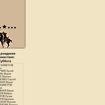
 рождения
азахстане:
 Суббота
ГАМБЕТОВ
ан
ЧИН Ертай
ВА Мария
Н Михаил
ЕНКО Сергей
АЕВ Мурат
АМБЕТОВ
ан
АЕВ Берик
ЕВ Кайрат
ОВ Ерлан
ЕВ Бауржан
БАЕВ Нуржан
КОВА Ботагоз