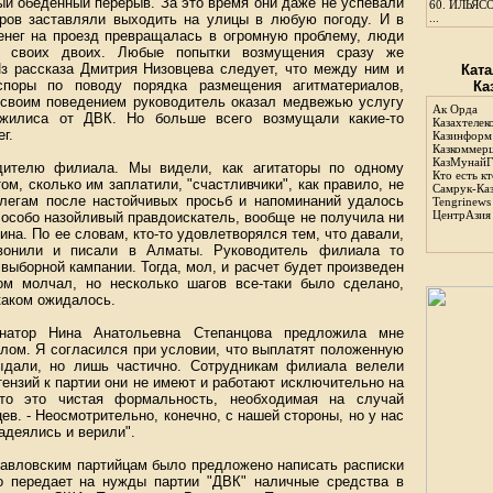
ый обеденный перерыв. За это время они даже не успевали
60.
ИЛЬЯСО
оров заставляли выходить на улицы в любую погоду. И в
...
енег на проезд превращалась в огромную проблему, люди
а своих двоих. Любые попытки возмущения сразу же
Из рассказа Дмитрия Низовцева следует, что между ним и
Ката
споры по поводу порядка размещения агитматериалов,
Ка
 своим поведением руководитель оказал медвежью услугу
Ак Орда
жилиса от ДВК. Но больше всего возмущали какие-то
Казахтелек
г.
Казинформ
Казкоммер
КазМунайГ
одителю филиала. Мы видели, как агитаторы по одному
Кто есть кт
ом, сколько им заплатили, "счастливчики", как правило, не
Самрук-Ка
легам после настойчивых просьб и напоминаний удалось
Tengrinews
ЦентрАзия
к особо назойливый правдоискатель, вообще не получила ни
ина. По ее словам, кто-то удовлетворялся тем, что давали,
звонили и писали в Алматы. Руководитель филиала то
выборной кампании. Тогда, мол, и расчет будет произведен
ом молчал, но несколько шагов все-таки было сделано,
каком ожидалось.
инатор Нина Анатольевна Степанцова предложила мне
слом. Я согласился при условии, что выплатят положенную
ыдали, но лишь частично. Сотрудникам филиала велели
тензий к партии они не имеют и работают исключительно на
что это чистая формальность, необходимая на случай
ев. - Неосмотрительно, конечно, с нашей стороны, но у нас
адеялись и верили".
павловским партийцам было предложено написать расписки
о передает на нужды партии "ДВК" наличные средства в