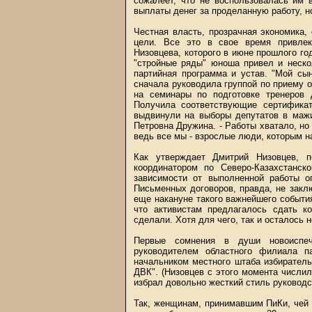
сожалеет, что не воспользовалась им 
выплаты денег за проделанную работу, н
Честная власть, прозрачная экономика,
цели. Все это в свое время привлек
Низовцева, которого в июне прошлого г
"стройные ряды" юноша привел и неско
партийная программа и устав. "Мой с
сначала руководила группой по приему 
на семинары по подготовке тренеров 
Получила соответствующие сертификат
выдвинули на выборы депутатов в мажи
Петровна Дружина. - Работы хватало, но
ведь все мы - взрослые люди, которым н
Как утверждает Дмитрий Низовцев, п
координатором по Северо-Казахстанск
зависимости от выполненной работы 
Письменных договоров, правда, не закл
еще накануне такого важнейшего событи
что активистам предлагалось сдать к
сделали. Хотя для чего, так и осталось 
Первые сомнения в души новоиспеч
руководителем областного филиала п
начальником местного штаба избирател
ДВК". (Низовцев с этого момента числи
избрал довольно жесткий стиль руководс
Так, женщинам, принимавшим ПиКи, чей 