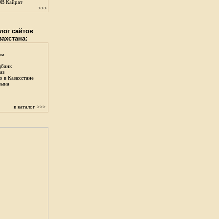
В Кайрат
>>>
лог сайтов
захстана:
ом
цбанк
аз
о в Казахстане
зына
в каталог >>>