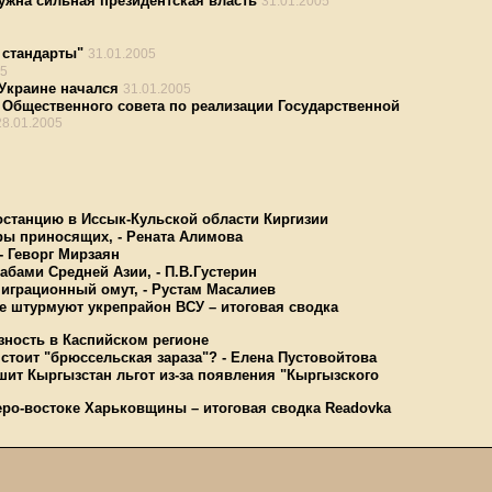
ужна сильная президентская власть
31.01.2005
 стандарты"
31.01.2005
05
Украине начался
31.01.2005
 Общественного совета по реализации Государственной
28.01.2005
останцию в Иссык-Кульской области Киргизии
ары приносящих, - Рената Алимова
- Геворг Мирзаян
абами Средней Азии, - П.В.Густерин
миграционный омут, - Рустам Масалиев
е штурмуют укрепрайон ВСУ – итоговая сводка
зность в Каспийском регионе
стоит "брюссельская зараза"? - Елена Пустовойтова
шит Кыргызстан льгот из-за появления "Кыргызского
еро-востоке Харьковщины – итоговая сводка Readovka