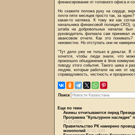
финансирование от головного офиса и со
Но скажите положа руку на сердце, вер
почти пяти месяцев просто так, за идею?
какая-то натяжка. К тому же как согл
начальника финансовой полиции СКО), г
штаба на добровольных началах был 
руководитель филиала сам принимал их
авансовом отчете. Как это понимать?
неизвестно. Но отступать они не намерен
"Тут дело уже не только в деньгах. В
хочется, чтобы люди знали, что мож
произошло объединение в блок коммунист
поводу этого события. Такого шика и ра
людям, которые работали на них от зар
справедливость, честность и прозрачност
Поиск
Еще по теме
Акимы отчитываются перед Презид
Программа "Культурное наследие" п
31.01.2005
Правительство РК намерено провод
монополий
31.01.2005