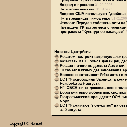
Ермухамет Ертысбаев: Казахстану н
Вперед в прошлое
31.01.2005
Не хлебом единым
31.01.2005
Лавров: США используют "двойные
Путь грешницы Тимошенко
31.01.20
Фролов: Передел собственности на 
Президент РК встретился с членами
программы "Культурное наследие"
Новости ЦентрАзии
Росатом построит ветряную электр
Казахстан и ЕС: бойся данайцев, д
Россия ничего не должна Армении, 
10 самых важных дат завоевания ар
Евросоюз затягивает Узбекистан в 
ВС РФ освободили Зарницу, а южне
Readovka за 6 августа
НГ: ОБСЕ хочет доказать свою поле
Дорогами евроглобализма: сколько 
Географический прецедент: ООН ли
моря"
ВС РФ сжимают "полукотел" на сев
за 5 августа
Copyright © Nomad