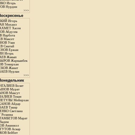
КО Игорь
ОВ Нурдин
>>>
 Воскресенье
КИЙ Игорь
АН Михаил
АХМЕТ Хасен
В Абдулла
 Нарбота
В Максет
НОВ Улан
В Сматай
ЕНОВ Ержан
Н Игорь
АЕВ Жакып
ЫРОВ Жаркынбек
В Темирхан
КОВ Жанат
АЕВ Нурлан
>>>
 Понедельник
ГАЛИЕВ Болат
ЫНОВ Мурат
НОВ Максут
АЛИЕВ Токан
ЛЕТУЛЫ Мейирхан
ХАНОВ Айдар
АЕВ Такир
ЕНКО Светлана
 Розанна
ГАМБЕТОВ Марат
Вадим
ОВ Аманжол
ГУТОВ Аскар
ОВ Бейбит