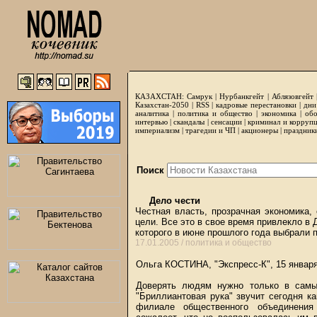
КАЗАХСТАН:
Самрук
|
Нурбанкгейт
|
Аблязовгейт
Казахстан-2050 |
RSS
|
кадровые перестановки
|
дни
аналитика
|
политика и общество
|
экономика
|
обо
интервью
|
скандалы
|
сенсации
|
криминал и корруп
империализм
|
трагедии и ЧП
|
акционеры
|
праздник
Поиск
Дело чести
Честная власть, прозрачная экономика,
цели. Все это в свое время привлекло в
которого в июне прошлого года выбрали
17.01.2005 /
политика и общество
Ольга КОСТИНА, "Экспресс-К", 15 январ
Доверять людям нужно только в самы
"Бриллиантовая рука" звучит сегодня к
филиале общественного объединения 