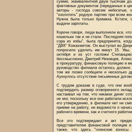
сумме, эквивалентной двум тысячам до
фиктивных документов (переданных в цен
авторы - господа совсем небогатые, 
"озолотить" родную партию при всем жел
Нужна была только бумажка. Кстати, 
выдачи зарплаты.
Короче говоря, люди выполняли все, что 
кошельки так и не стали. Последняя поп
сора из избы", была предпринята, ког
"ДВК" Кожахметов. Он выступал во Двор
попросили уделить им минут 15. Увы, 
октября и из уст госпожи Степанцов
бессмысленно, Дмитрий Низовцев, Алекс
в прокуратуру, финансовую полицию и м
руководство филиала осталось должно 
том же позже сообщили и несколько др
Аукнулось отсутствие письменных догов
С трудом доказав в суде, что они воо
подтвердить размер оговоренного окла
настаивал на том, что никаких денег со
не мог, поскольку все они работали иск
его утверждению, в филиале нет ни смет
приеме на работу, ни ведомости о начис
рабочего времени, как и счетного работни
Все это подтверждает и акт предва
представителем финансовой полиции и
также, что здесь "членские взносы 