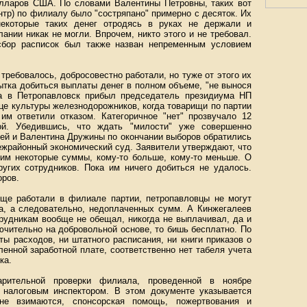
лларов США. По словами Валентины Петровны, таких вот
тр) по филиалу было "состряпано" примерно с десяток. Их
некоторые таких денег отродясь в руках не держали и
ании никак не могли. Впрочем, никто этого и не требовал.
сбор расписок был также назван непременным условием
требовалось, добросовестно работали, но туже от этого их
ытка добиться выплаты денег в полном объеме, "не вынося
да в Петропавловск прибыл председатель президиума НП
це культуры железнодорожников, когда товарищи по партии
им ответили отказом. Категоричное "нет" прозвучало 12
ой. Убедившись, что ждать "милости" уже совершенно
ей и Валентина Дружины по окончании выборов обратились
ежрайонный экономический суд. Заявители утверждают, что
им некоторые суммы, кому-то больше, кому-то меньше. О
угих сотрудников. Пока им ничего добиться не удалось.
оров.
бще работали в филиале партии, петропавловцы не могут
да, а следовательно, недоплаченных сумм. А Кинжегалеев
трудникам вообще не обещал, никогда не выплачивал, да и
лючительно на добровольной основе, то бишь бесплатно. По
ы расходов, ни штатного расписания, ни книги приказов о
ленной заработной плате, соответственно нет табеля учета
ка.
рительной проверки филиала, проведенной в ноябре
 налоговым инспектором. В этом документе указывается
не взимаются, спонсорская помощь, пожертвования и