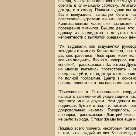
вечера, был установлен всего 20-минутн
сбегать в ближайшую столовку. Агитат
дождь, и в холод. Причем выдача им д
были вынуждены зачастую бегать н
пресекались угрозами лишить работы. 
Кинжегалеевым частенько возникали 
проведения митингов. Вышло даже, что
одному из кандидатов в депутаты ма
непонятности с выплатой обещанных дене
"Их выдавали, как вздумается руков
заходили в комнату Кинжегалеева, но о т
распространялись. Некоторым моим кол
кое-что получить. Лично я, наверное, ка
копейки", - рассказывает Валентина Друж
но многие пытались протестовать - 
предлагал уйти, то подождать окончания 
по полной программе. Центр в основн
правда, совсем не в том направлении, в 
"Приехавшая в Петропавловск коорд
написать заявление об уходе задним чи
зарплату мне и другим. Нам деньги в
подписать бумаги о том, что никаких пре
добровольных началах. Говорилось, 
проверки, - рассказывает Дмитрий Низовц
не было выхода. К тому же мы все еще н
Помимо всего прочего, некоторым петро
в том, что каждый из них безвозмездн