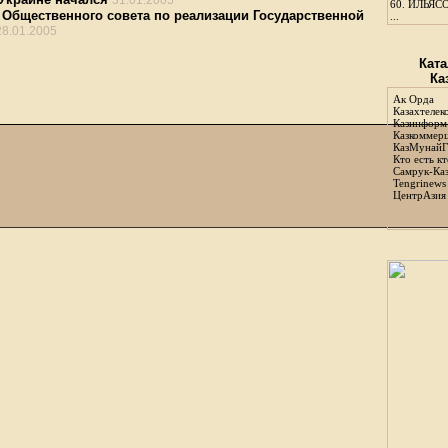
31.01.2005
60.
ИЛЬЯСО
 Общественного совета по реализации Государственной
...
28.01.2005
Ката
Ка
Ак Орда
Казахтелек
Казинформ
Казкоммер
КазМунайГ
Кто есть кт
Самрук-Ка
Tengrinews
ЦентрАзия