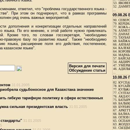
арственного языка.
53.
ЯКОВЕН
52.
ДАМИТ
менами, отметил, что "проблема государственного языка -
...
тве". При этом он подчеркнул, что в рамках программы
09.08.26
полнен ряд очень важных мероприятий.
90.
СЕВЕРС
79.
КЕРЦМ
сти дополнения и конкретизации отдельных направлений
77.
КОЖА-
о языка. По его мнению, к этой работе нужно привлекать
76.
АХМЕТО
73.
ДАНАЕВ
ей. Кроме того, по словам госсекретаря, "необходимо
73.
ТАУБАЕ
но-правовую базу по развитию языка". Также "необходимо
68.
БАЙЖА
ию языка, расширение поля его действия, постепенное,
66.
АЯЗБАЕ
а казахском языке".
64.
КАЛЕК
64.
КОРОВИ
64.
МАРАБ
57.
БАЙСАБ
54.
АБДИРО
47.
УМЕРБЕ
Версия для печати
46.
АДИЛЬБ
Обсуждение статьи
...
10.08.26
82.
КУСПАН
ентом
31.01.2005
78.
КУСАЙ
риобрела судьбоносное для Казахстана значение
77.
КУЛЬЖА
77.
СУЛТАН
76.
АКДАУ
ить гибкую тарифную политику в сфере естественных
75.
БАТЫР
69.
БАЛЫКБ
ужна сильная президентская власть
31.01.2005
69.
БУРЛАЧ
67.
АРКЕТТ
66.
БАЛМА
66.
ОГЛОВ 
 стандарты"
31.01.2005
65.
ОСПАН
63.
ЖОЛДО
05
61.
СЫЗДЫК
Украине начался