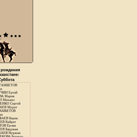
 рождения
азахстане:
 Суббота
ГАМБЕТОВ
ан
ЧИН Ертай
ВА Мария
Н Михаил
ЕНКО Сергей
АЕВ Мурат
АМБЕТОВ
ан
АЕВ Берик
ЕВ Кайрат
ОВ Ерлан
ЕВ Бауржан
БАЕВ Нуржан
КОВА Ботагоз