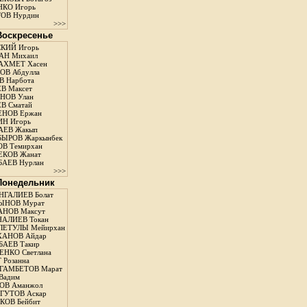
КО Игорь
ОВ Нурдин
>>>
 Воскресенье
КИЙ Игорь
АН Михаил
АХМЕТ Хасен
В Абдулла
 Нарбота
В Максет
НОВ Улан
В Сматай
ЕНОВ Ержан
Н Игорь
АЕВ Жакып
ЫРОВ Жаркынбек
В Темирхан
КОВ Жанат
АЕВ Нурлан
>>>
 Понедельник
ГАЛИЕВ Болат
ЫНОВ Мурат
НОВ Максут
АЛИЕВ Токан
ЛЕТУЛЫ Мейирхан
ХАНОВ Айдар
АЕВ Такир
ЕНКО Светлана
 Розанна
ГАМБЕТОВ Марат
Вадим
ОВ Аманжол
ГУТОВ Аскар
ОВ Бейбит