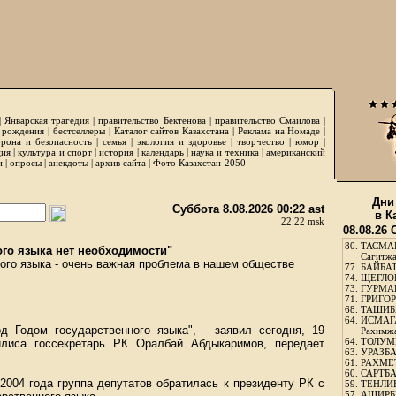
|
Январская трагедия
|
правительство Бектенова
|
правительство Смаилова
|
 рождения
|
бестселлеры
|
Каталог сайтов Казахстана
|
Реклама на Номаде
|
рона и безопасность
|
семья
|
экология и здоровье
|
творчество
|
юмор
|
ция
|
культура и спорт
|
история
|
календарь
|
наука и техника
|
американский
и
|
опросы
|
анекдоты
|
архив сайта
|
Фото Казахстан-2050
Дни
Суббота 8.08.2026 00:22 ast
в К
22:22 msk
08.08.26
80.
ТАСМА
ого языка нет необходимости"
Сагитж
ого языка - очень важная проблема в нашем обществе
77.
БАЙБАТ
74.
ЩЕГЛО
73.
ГУРМА
71.
ГРИГОР
68.
ТАШИБ
64.
ИСМАГ
д Годом государственного языка", - заявил сегодня, 19
Рахимж
64.
ТОЛУМБ
илиса госсекретарь РК Оралбай Абдыкаримов, передает
63.
УРАЗБА
61.
РАХМЕТ
60.
САРТБА
2004 года группа депутатов обратилась к президенту РК с
59.
ТЕНЛИ
57.
АШИРБЕ