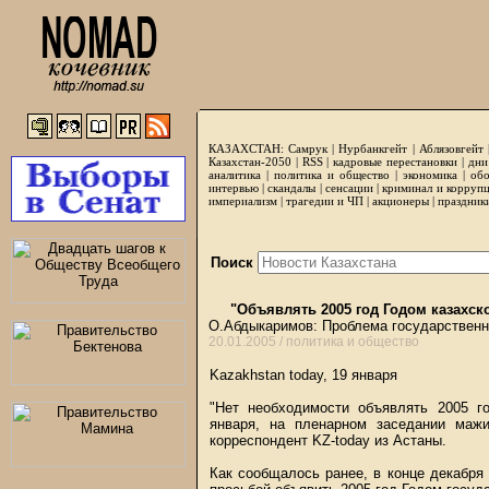
КАЗАХСТАН:
Самрук
|
Нурбанкгейт
|
Аблязовгейт
Казахстан-2050 |
RSS
|
кадровые перестановки
|
дни
аналитика
|
политика и общество
|
экономика
|
обо
интервью
|
скандалы
|
сенсации
|
криминал и корруп
империализм
|
трагедии и ЧП
|
акционеры
|
праздник
Поиск
"Объявлять 2005 год Годом казахск
О.Абдыкаримов: Проблема государственн
20.01.2005 /
политика и общество
Kazakhstan today, 19 января
"Нет необходимости объявлять 2005 го
января, на пленарном заседании маж
корреспондент KZ-today из Астаны.
Как сообщалось ранее, в конце декабря 