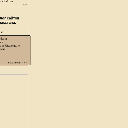
В Кайрат
>>>
лог сайтов
захстана:
ом
цбанк
аз
о в Казахстане
зына
в каталог >>>