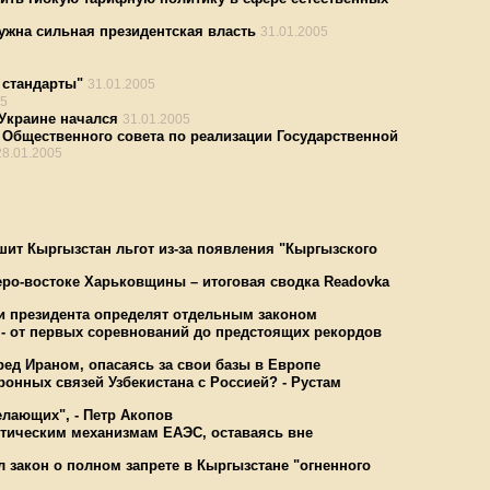
ужна сильная президентская власть
31.01.2005
 стандарты"
31.01.2005
05
Украине начался
31.01.2005
 Общественного совета по реализации Государственной
28.01.2005
шит Кыргызстан льгот из-за появления "Кыргызского
еро-востоке Харьковщины – итоговая сводка Readovka
ии президента определят отдельным законом
 - от первых соревнований до предстоящих рекордов
ед Ираном, опасаясь за свои базы в Европе
ронных связей Узбекистана с Россией? - Рустам
лающих", - Петр Акопов
ктическим механизмам ЕАЭС, оставаясь вне
 закон о полном запрете в Кыргызстане "огненного