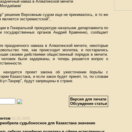
раздничный намаз в Алматинской мечети
 Молдабаев/
ир" решение Верховным судом еще не принималось, в то же
я является экстремистской",
ции в Генеральной прокуратуре начальник департамента по
и государственных органов Андрей Кравченко, сообщает
ле праздничного намаза в Алматинской мечети, некоторые
овольство тем, как происходит молитва, и постарались
ушая своими действиями общественный порядок в мечети.
 человек были задержаны, и теперь решается вопрос о
тственности.
 находится проект закона об ужесточении борьбы с
рии Казахстана, и если закон будет принят, то, по словам
б-ут-Тахрир", будут запрещены в стране.
Версия для печати
Обсуждение статьи
ентом
31.01.2005
риобрела судьбоносное для Казахстана значение
ить гибкую тарифную политику в сфере естественных