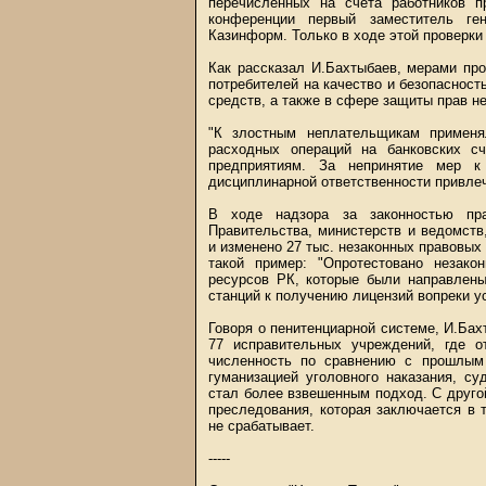
перечисленных на счета работников п
конференции первый заместитель ге
Казинформ. Только в ходе этой проверки
Как рассказал И.Бахтыбаев, мерами пр
потребителей на качество и безопаснос
средств, а также в сфере защиты прав н
"К злостным неплательщикам применя
расходных операций на банковских с
предприятиям. За непринятие мер к
дисциплинарной ответственности привле
В ходе надзора за законностью пра
Правительства, министерств и ведомств
и изменено 27 тыс. незаконных правовых
такой пример: "Опротестовано незако
ресурсов РК, которые были направлены
станций к получению лицензий вопреки у
Говоря о пенитенциарной системе, И.Бах
77 исправительных учреждений, где 
численность по сравнению с прошлым
гуманизацией уголовного наказания, с
стал более взвешенным подход. С другой
преследования, которая заключается в 
не срабатывает.
-----