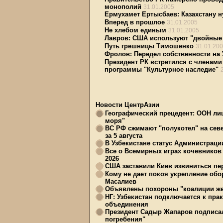
монополий
31.01.2005
Ермухамет Ертысбаев: Казахстану н
Вперед в прошлое
31.01.2005
Не хлебом единым
31.01.2005
Лавров: США используют "двойные
Путь грешницы Тимошенко
31.01.20
Фролов: Передел собственности на 
Президент РК встретился с членами
программы "Культурное наследие"
Новости ЦентрАзии
Географический прецедент: ООН ли
моря"
ВС РФ сжимают "полукотел" на сев
за 5 августа
В Узбекистане статус Администрац
Все о Всемирных играх кочевников
2026
США заставили Киев извиниться пер
Кому не дает покоя укрепление обо
Масалиев
Объявлены похороны "коалиции же
НГ: Узбекистан подключается к пра
объединения
Президент Садыр Жапаров подписал
погребения"