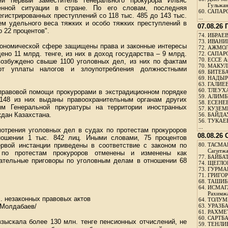
и первый заместитель генерального прокурора Ильяс
Гульжа
енной ситуации в стране. По его словам, последняя
60.
САПАРО
егистрированных преступлений со 118 тыс. 485 до 143 тыс.
...
ем удельного веса тяжких и особо тяжких преступлений в
07.08.26
о 22 процентов".
74.
ИБРАЕВ
73.
ИВАНИЩ
экономической сфере защищены права и законные интересы
72.
АЖМОЛ
ено 11 млрд. тенге, из них в доход государства – 9 млрд.
72.
САПАРО
70.
ЕССЕ А
возбуждено свыше 1100 уголовных дел, из них по фактам
70.
МАКУЛБ
 от уплаты налогов и злоупотребления должностными
69.
БИТЕБА
69.
НАДЫРБ
63.
ГАЛИЕВ
60.
ТЛЕУХА
 правовой помощи прокурорами в экстрадиционном порядке
59.
АЛИМБЕ
 148 из них выданы правоохранительным органам других
58.
ЕСЕНЕЕ
ям Генеральной пркуратуры на территории иностранных
57.
КУЗЕМБ
ждан Казахстана.
56.
БАЙДАУ
56.
ТУКАЕВ
...
мотрения уголовных дел в судах по протестам прокуроров
08.08.26
ношении 1 тыс. 842 лиц. Иными словами, 75 процентов
рвой инстанции приведены в соответствие с законом по
80.
ТАСМА
Сагитж
, по протестам прокуроров отменены и изменены как
77.
БАЙБАТ
ательные приговоры по уголовным делам в отношении 68
74.
ЩЕГЛО
73.
ГУРМА
71.
ГРИГОР
68.
ТАШИБ
64.
ИСМАГ
Рахимж
. незаконных правовых актов
64.
ТОЛУМБ
 Молдабаев/
63.
УРАЗБА
61.
РАХМЕТ
60.
САРТБА
взыскала более 130 млн. тенге пенсионных отчислений, не
59.
ТЕНЛИ