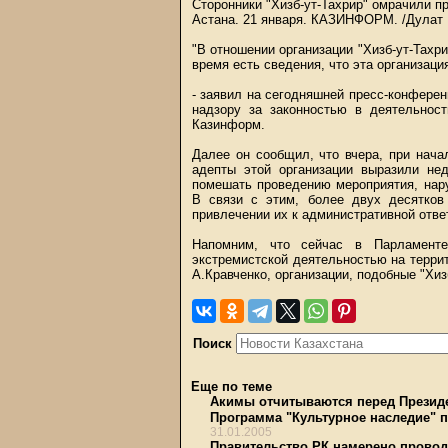
Сторонники "Хизб-ут-Тахрир" омрачили п
Астана. 21 января.
КАЗИНФОРМ
. /Дулат
"В отношении организации "Хизб-ут-Тахр
время есть сведения, что эта организаци
- заявил на сегодняшней пресс-конферен
надзору за законностью в деятельност
Казинформ.
Далее он сообщил, что вчера, при нача
адепты этой организации выразили нед
помешать проведению мероприятия, нар
В связи с этим, более двух десятков
привлечении их к административной отве
Напомним, что сейчас в Парламенте
экстремистской деятельностью на террито
А.Кравченко, организации, подобные "Хиз
Поиск
Еще по теме
Акимы отчитываются перед Презид
Программа "Культурное наследие" п
31.01.2005
Правительство РК намерено провод