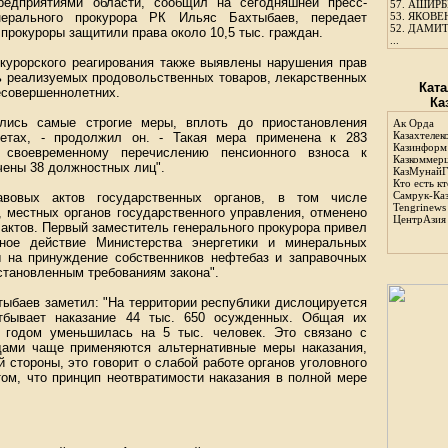
редприятиями области, сообщил на сегодняшней пресс-
57.
АШИРБЕ
нерального прокурора РК Ильяс Бахтыбаев, передает
53.
ЯКОВЕН
52.
ДАМИТ
 прокуроры защитили права около 10,5 тыс. граждан.
...
окурорского реагирования также выявлены нарушения прав
ть реализуемых продовольственных товаров, лекарственных
Ката
есовершеннолетних.
Ка
лись самые строгие меры, вплоть до приостановления
Ак Орда
Казахтелек
четах, - продолжил он. - Такая мера применена к 283
Казинформ
 своевременному перечислению пенсионного взноса к
Казкоммер
чены 38 должностных лиц".
КазМунайГ
Кто есть кт
Самрук-Ка
вовых актов государственных органов, в том числе
Tengrinews
, местных органов государственного управления, отменено
ЦентрАзия
 актов. Первый заместитель генерального прокурора привел
нное действие Министерства энергетики и минеральных
 на принуждение собственников нефтебаз и заправочных
становленным требованиям закона".
тыбаев заметил: "На территории республики дислоцируется
отбывает наказание 44 тыс. 650 осужденных. Общая их
 годом уменьшилась на 5 тыс. человек. Это связано с
удами чаще применяются альтернативные меры наказания,
 стороны, это говорит о слабой работе органов уголовного
том, что принцип неотвратимости наказания в полной мере