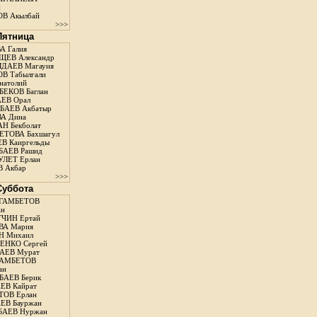
н
В Акылбай
>>>
 Пятница
А Галия
ЕВ Александр
ДАЕВ Магауия
В Табылгали
натолий
ЕКОВ Баглан
ЕВ Орал
АЕВ Акбатыр
А Дина
Н Бекболат
ТОВА Бахшагул
В Каиргельды
АЕВ Рашид
ЛЕТ Ерлан
 Акбар
>>>
 Суббота
ГАМБЕТОВ
ан
ЧИН Ертай
ВА Мария
Н Михаил
ЕНКО Сергей
АЕВ Мурат
АМБЕТОВ
ан
АЕВ Берик
ЕВ Кайрат
ОВ Ерлан
ЕВ Бауржан
БАЕВ Нуржан