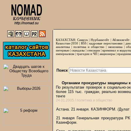
КАЗАХСТАН:
Самрук
|
Нурбанкгейт
|
Аблязовгейт
Казахстан-2050 |
RSS
|
кадровые перестановки
|
дни
аналитика
|
политика и общество
|
экономика
|
обо
интервью
|
скандалы
|
сенсации
|
криминал и корруп
империализм
|
трагедии и ЧП
|
акционеры
|
праздник
Поиск
Органами прокуратуры защищены ко
По результатам проверок в социально-э
более 115 тыс. граждан, реально возмещ
тенге
24.01.2005 /
политика и общество
Астана. 21 января.
КАЗИНФОРМ
. /Дулат
21 января Генеральная прокуратура РК
Казинформ.