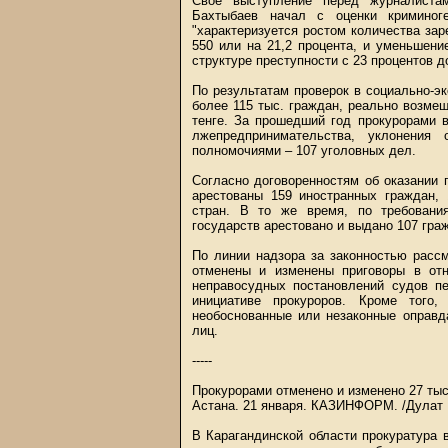
Свое выступление перед журналистам
Бахтыбаев начал с оценки криминог
"характеризуется ростом количества зар
550 или на 21,2 процента, и уменьшени
структуре преступности с 23 процентов д
По результатам проверок в социально-
более 115 тыс. граждан, реально возмещ
тенге. За прошедший год прокурорами 
лжепредпринимательства, уклонения
полномочиями – 107 уголовных дел.
Согласно договоренностям об оказании
арестованы 159 иностранных граждан,
стран. В то же время, по требовани
государств арестовано и выдано 107 гра
По линии надзора за законностью расс
отменены и изменены приговоры в от
неправосудных постановлений судов пе
инициативе прокуроров. Кроме того
необоснованные или незаконные оправд
лиц.
-----
Прокурорами отменено и изменено 27 тыс
Астана. 21 января.
КАЗИНФОРМ
. /Дулат
В Карагандинской области прокуратура 