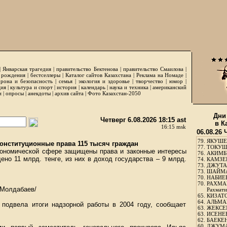
|
Январская трагедия
|
правительство Бектенова
|
правительство Смаилова
|
 рождения
|
бестселлеры
|
Каталог сайтов Казахстана
|
Реклама на Номаде
|
рона и безопасность
|
семья
|
экология и здоровье
|
творчество
|
юмор
|
ция
|
культура и спорт
|
история
|
календарь
|
наука и техника
|
американский
и
|
опросы
|
анекдоты
|
архив сайта
|
Фото Казахстан-2050
Дни
Четверг 6.08.2026 18:15 ast
в К
16:15 msk
06.08.26 
79.
ЯКУШЕ
нституционные права 115 тысяч граждан
77.
ТОКУШЕ
кономической сфере защищены права и законные интересы
76.
АКИМБЕ
ено 11 млрд. тенге, из них в доход государства – 9 млрд.
74.
КАМЗЕБ
73.
ДЖУТАБ
73.
ШАЙМА
70.
НАБИЕВ
70.
РАХМА
 Молдабаев/
Рахмати
65.
КИЗАТО
64.
АЛЬМА
 подвела итоги надзорной работы в 2004 году, сообщает
63.
ЖЕКСЕМ
63.
ИСЕНЕЕ
62.
БАЕКЕН
60.
ДЖУМА