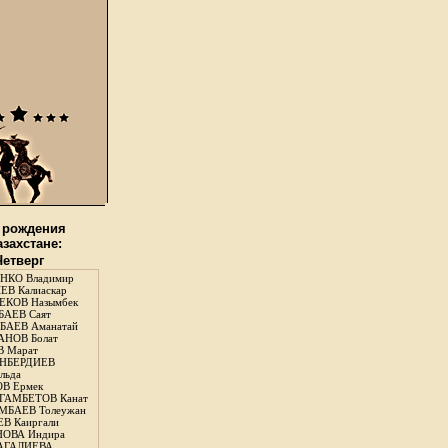
 рождения
азахстане:
Четверг
НКО Владимир
В Калиаскар
КОВ Назымбек
АЕВ Саят
АЕВ Аманатай
НОВ Болат
 Марат
НБЕРДИЕВ
льда
В Ермек
ГАМБЕТОВ Канат
БАЕВ Толеужан
В Каиргали
ОВА Индира
ГАЛИЕВА