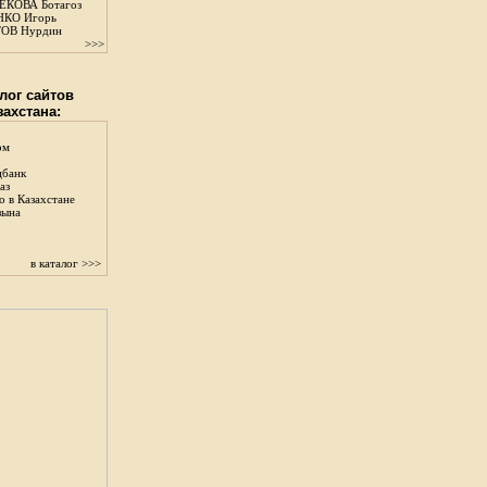
КОВА Ботагоз
КО Игорь
ОВ Нурдин
>>>
лог сайтов
захстана:
ом
цбанк
аз
о в Казахстане
зына
в каталог >>>