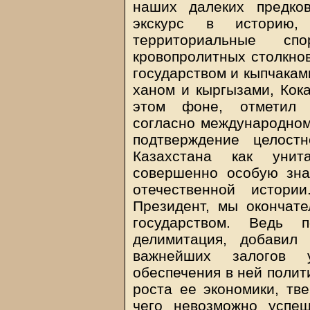
наших далеких предко
экскурс в историю
территориальные с
кровопролитных столкнов
государством и кыпчакам
ханом и кыргызами, Кока
этом фоне, отметил Г
согласно международном
подтверждение целост
Казахстана как унита
совершенно особую зна
отечественной истори
Президент, мы окончат
государством. Ведь 
делимитация, добавил
важнейших залогов у
обеспечения в ней полит
роста ее экономики, тв
чего невозможно успе