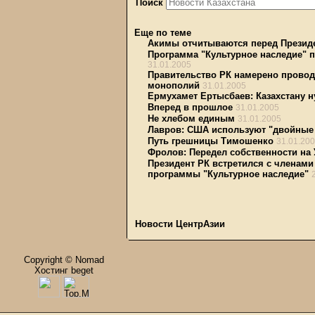
Поиск
Еще по теме
Акимы отчитываются перед Презид
Программа "Культурное наследие" п
31.01.2005
Правительство РК намерено провод
монополий
31.01.2005
Ермухамет Ертысбаев: Казахстану н
Вперед в прошлое
31.01.2005
Не хлебом единым
31.01.2005
Лавров: США используют "двойные
Путь грешницы Тимошенко
31.01.20
Фролов: Передел собственности на 
Президент РК встретился с членами
программы "Культурное наследие"
Новости ЦентрАзии
Copyright © Nomad
Хостинг beget