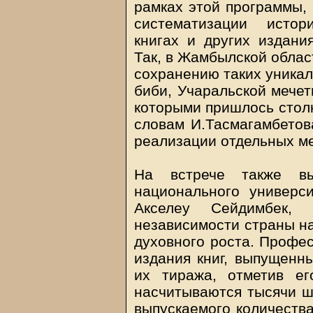
рамках этой программы, 
систематизации истор
книгах и других издани
Так, в Жамбылской облас
сохранению таких уникал
биби, Учаральской мечет
которыми пришлось столк
словам И.Тасмагамбетова
реализации отдельных м
На встрече также вы
национального универси
Акселеу Сейдимбек, 
независимости страны на
духовного роста. Профес
издания книг, выпущенн
их тиража, отметив ег
насчитываются тысячи шк
выпускаемого количества