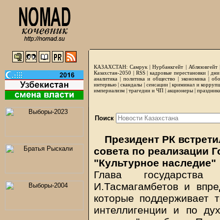
КАЗАХСТАН:
Самрук
|
Нурбанкгейт
|
Аблязовгейт
Казахстан-2050 |
RSS
|
кадровые перестановки
|
дни
аналитика
|
политика и общество
|
экономика
|
обо
интервью
|
скандалы
|
сенсации
|
криминал и корруп
империализм
|
трагедии и ЧП
|
акционеры
|
праздник
Поиск
Президент РК встрети
совета по реализации 
"Культурное наследие"
Глава государства
И.Тасмагамбетов и впред
которые поддерживает т
интеллигенции и по ду