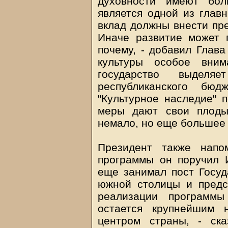
духовности имеют бол
является одной из главн
вклад должны внести пре
Иначе развитие может п
почему, - добавил Глава
культуры особое вни
государство выделя
республиканского бю
"Культурное наследие" п
меры дают свои плоды
немало, но еще большее 
Президент также напо
программы он поручил И
еще занимал пост Госуд
южной столицы и предс
реализации программы
остается крупнейшим 
центром страны, - ск