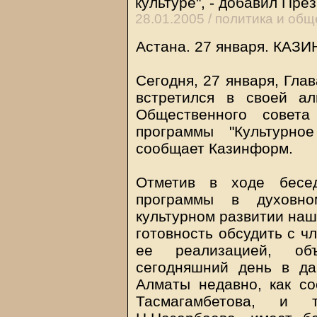
культуре", - добавил Пре
28.01.2005 /
политика и общ
Астана. 27 января.
КАЗИ
Сегодня, 27 января, Гла
встретился в своей а
Общественного совета
программы "Культурно
сообщает Казинформ.
Отметив в ходе бесе
программы в духовно
культурном развитии наш
готовность обсудить с ч
ее реализацией, об
сегодняшний день в д
Алматы недавно, как с
Тасмагамбетова, и 