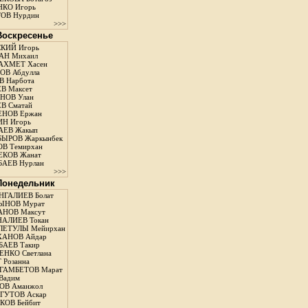
КО Игорь
ОВ Нурдин
>>>
 Воскресенье
КИЙ Игорь
АН Михаил
АХМЕТ Хасен
В Абдулла
 Нарбота
В Максет
НОВ Улан
В Сматай
ЕНОВ Ержан
Н Игорь
АЕВ Жакып
ЫРОВ Жаркынбек
В Темирхан
КОВ Жанат
АЕВ Нурлан
>>>
 Понедельник
ГАЛИЕВ Болат
ЫНОВ Мурат
НОВ Максут
АЛИЕВ Токан
ЛЕТУЛЫ Мейирхан
ХАНОВ Айдар
АЕВ Такир
ЕНКО Светлана
 Розанна
ГАМБЕТОВ Марат
Вадим
ОВ Аманжол
ГУТОВ Аскар
ОВ Бейбит