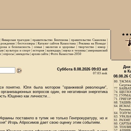
|
Январская трагедия
|
правительство Бектенова
|
правительство Смаилова
|
 рождения
|
бестселлеры
|
Каталог сайтов Казахстана
|
Реклама на Номаде
|
рона и безопасность
|
семья
|
экология и здоровье
|
творчество
|
юмор
|
ция
|
культура и спорт
|
история
|
календарь
|
наука и техника
|
американский
и
|
опросы
|
анекдоты
|
архив сайта
|
Фото Казахстан-2050
Дни
Суббота 8.08.2026 09:03 ast
в К
07:03 msk
08.08.26
80.
ТАСМА
Сагитж
се понятно. Юля была мотором "оранжевой революции",
77.
БАЙБАТ
организационных вопросов один, ее негативная энергетика
74.
ЩЕГЛО
73.
ГУРМА
абость Ющенко как личности…
71.
ГРИГОР
68.
ТАШИБ
64.
ИСМАГ
Рахимж
64.
ТОЛУМБ
63.
УРАЗБА
раины поставило в тупик не только Генпрокуратуру, но и
61.
РАХМЕТ
хня" Игорь Абросимов дает свою оценку этим событиям.
60.
САРТБА
59.
ТЕНЛИ
57.
АШИРБЕ