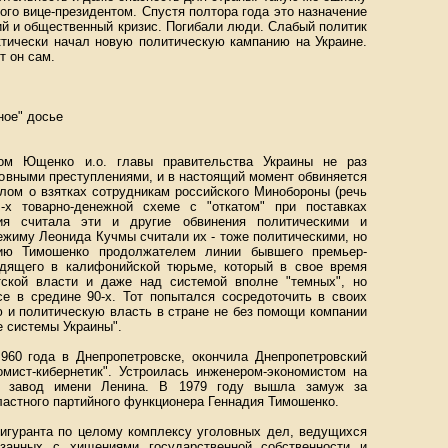
ого вице-президентом. Спустя полтора года это назначение
й и общественный кризис. Погибали люди. Слабый политик
ически начал новую политическую кампанию на Украине.
т он сам.
ное" досье
ом Ющенко и.о. главы правительства Украины не раз
ловными преступлениями, и в настоящий момент обвиняется
елом о взятках сотрудникам российского Минобороны (речь
-х товарно-денежной схеме с "откатом" при поставках
ция считала эти и другие обвинения политическими и
ежиму Леонида Кучмы считали их - тоже политическими, но
ию Тимошенко продолжателем линии бывшего премьер-
идящего в калифонийской тюрьме, который в свое время
тской власти и даже над системой вполне "темных", но
се в средине 90-х. Тот попытался сосредоточить в своих
 и политическую власть в стране не без помощи компании
 системы Украины".
60 года в Днепропетровске, окончила Днепропетровский
омист-кибернетик". Устроилась инженером-экономистом на
ый завод имени Ленина. В 1979 году вышла замуж за
ластного партийного функционера Геннадия Тимошенко.
фигуранта по целому комплексу уголовных дел, ведущихся
язанных с хищениями государственной собственности и