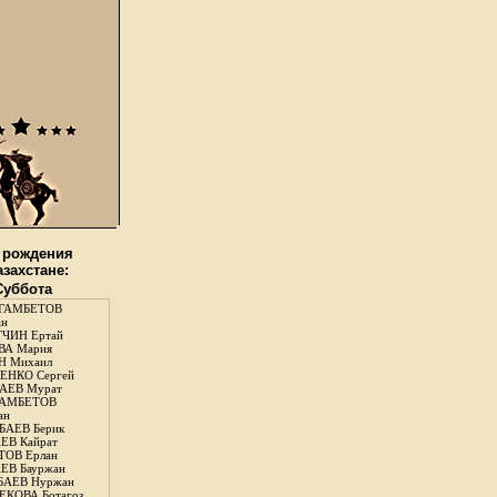
 рождения
азахстане:
 Суббота
ГАМБЕТОВ
ан
ЧИН Ертай
ВА Мария
Н Михаил
ЕНКО Сергей
АЕВ Мурат
АМБЕТОВ
ан
АЕВ Берик
ЕВ Кайрат
ОВ Ерлан
ЕВ Бауржан
БАЕВ Нуржан
КОВА Ботагоз