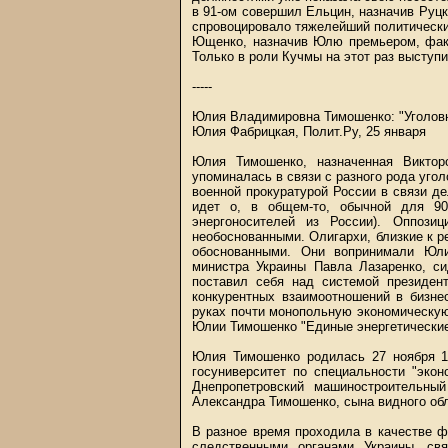
в 91-ом совершил Ельцин, назначив Руцк
спровоцировало тяжелейший политически
Ющенко, назначив Юлю премьером, факт
Только в роли Кучмы на этот раз выступи
-----
Юлия Владимировна Тимошенко: "Уголов
Юлия Фабрицкая, Полит.Ру, 25 января
Юлия Тимошенко, назначенная Виктор
упоминалась в связи с разного рода уго
военной прокуратурой России в связи д
идет о, в общем-то, обычной для 90
энергоносителей из России). Оппози
необоснованными. Олигархи, близкие к р
обоснованными. Они вопринимали Юл
министра Украины Павла Лазаренко, с
поставил себя над системой президен
конкурентных взаимоотношений в бизне
руках почти монопольную экономическую
Юлии Тимошенко "Единые энергетические
Юлия Тимошенко родилась 27 ноября 19
госуниверситет по специальности "экон
Днепропетровский машиностроительн
Александра Тимошенко, сына видного об
В разное время проходила в качестве 
следственными органами Украины, св