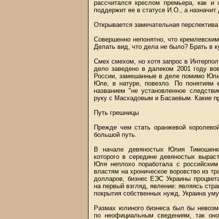
рассчитался креслом премьера, как и 
поддержит ее в статусе И.О., а назначит 
Открывается замечательная перспектива 
Совершенно непонятно, что кремлевским
Делать вид, что дела не было? Брать в к
Смех смехом, но хотя запрос в Интерпо
дело заведено в далеком 2001 году во
России, замешанные в деле помимо Юли
Юле, в натуре, повезло. По понятиям 
названием "не установленное следстви
руку с Масхадовым и Басаевым. Какие п
Путь грешницы
Прежде чем стать оранжевой королево
большой путь.
В начале девяностых Юлия Тимошенко
которого в середине девяностых вырас
Юля неплохо поработала с российским 
властям на хроническое воровство из тр
долларов, бизнес ЕЭС Украины процвета
на первый взгляд, явление: являясь стр
покрытия собственных нужд, Украина уму
Размах юлиного бизнеса был бы невозм
по неофициальным сведениям, так оно