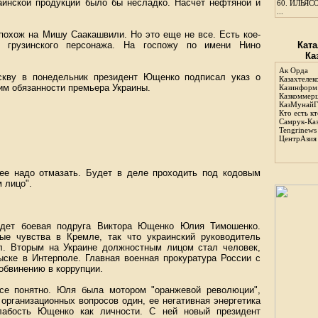
аинской продукции было бы несладко. Насчет нефтяной и
60.
ИЛЬЯСО
...
похож на Мишу Саакашвили. Но это еще не все. Есть кое-
о грузинского персонажа. На госпожу по имени Нино
Ката
Ка
Ак Орда
скву в понедельник президент Ющенко подписал указ о
Казахтелек
м обязанности премьера Украины.
Казинформ
Казкоммер
КазМунайГ
Кто есть кт
Самрук-Ка
Tengrinews
ЦентрАзия
 ее надо отмазать. Будет в деле проходить под кодовым
 лицо".
удет боевая подруга Виктора Ющенко Юлия Тимошенко.
е чувства в Кремле, так что украинский руководитель
. Вторым на Украине должностным лицом стал человек,
ыске в Интерполе. Главная военная прокуратура России с
обвинению в коррупции.
се понятно. Юля была мотором "оранжевой революции",
организационных вопросов один, ее негативная энергетика
 слабость Ющенко как личности. С ней новый президент