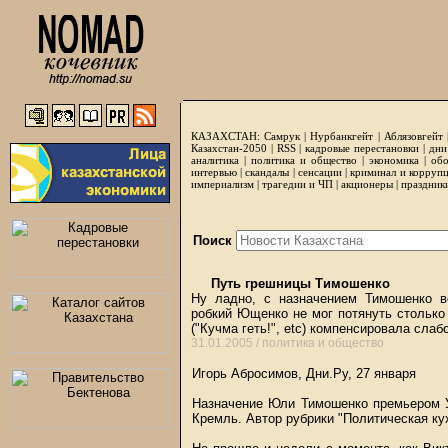
КАЗАХСТАН:
Самрук
|
Нурбанкгейт
|
Аблязовгейт
Казахстан-2050 |
RSS
|
кадровые перестановки
|
дни
аналитика
|
политика и общество
|
экономика
|
обо
интервью
|
скандалы
|
сенсации
|
криминал и корруп
империализм
|
трагедии и ЧП
|
акционеры
|
праздник
Поиск
Путь грешницы Тимошенко
Ну ладно, с назначением Тимошенко в
робкий Ющенко не мог потянуть столько 
("Кучма геть!", etc) компенсировала сл
31.01.2005 /
политика и общество
Игорь Абросимов, Дни.Ру, 27 января
Назначение Юли Тимошенко премьером Ук
Кремль. Автор рубрики "Политическая ку