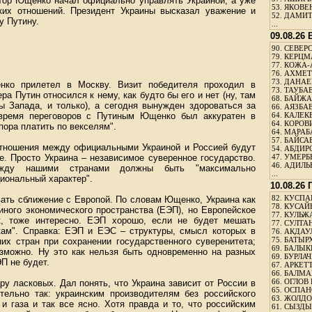
ктор Ющенко начал официально управлять Украиной, а уже
53.
ЯКОВЕН
ких отношений. Президент Украины высказал уважение и
52.
ДАМИТ
у Путину.
...
09.08.26
90.
СЕВЕРС
79.
КЕРЦМ
77.
КОЖА-
76.
АХМЕТО
73.
ДАНАЕВ
ко прилетел в Москву. Визит победителя проходил в
73.
ТАУБАЕ
 Путин относился к нему, как будто бы его и нет (ну, там
68.
БАЙЖА
 Запада, и только), а сегодня вынужден здороваться за
66.
АЯЗБАЕ
 время переговоров с Путиным Ющенко был аккуратен в
64.
КАЛЕК
64.
КОРОВИ
 пора платить по векселям".
64.
МАРАБ
57.
БАЙСАБ
отношения между официальными Украиной и Россией будут
54.
АБДИРО
е. Просто Украина – независимое суверенное государство.
47.
УМЕРБЕ
46.
АДИЛЬБ
жду нашими странами должны быть "максимально
...
иональный характер".
10.08.26
82.
КУСПАН
ать сближение с Европой. По словам Ющенко, Украина как
78.
КУСАЙ
иного экономического пространства (ЕЭП), но Европейское
77.
КУЛЬЖА
к, тоже интересно. ЕЭП хорошо, если не будет мешать
77.
СУЛТАН
ам". Справка: ЕЭП и ЕЭС – структуры, смысл которых в
76.
АКДАУ
75.
БАТЫР
их стран при сохранении государственного суверенитета;
69.
БАЛЫКБ
озможно. Ну это как нельзя быть одновременно на разных
69.
БУРЛАЧ
ЭП не будет.
67.
АРКЕТТ
66.
БАЛМА
66.
ОГЛОВ 
у ласковых. Дал понять, что Украина зависит от России в
65.
ОСПАН
тельно так: украинским производителям без российского
63.
ЖОЛДО
и газа и так все ясно. Хотя правда и то, что российским
61.
СЫЗДЫК