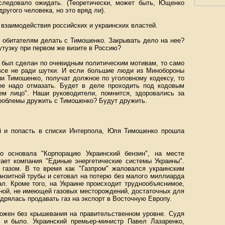
следовало ожидать. (Теоретически, может быть, Ющенко
другого человека, но это вряд ли).
взаимодействия российских и украинских властей.
 обитателям делать с Тимошенко. Закрывать дело на нее?
утузку при первом же визите в Россию?
л был сделан по очевидным политическим мотивам, то само
все не ради шутки. И если большие люди из Минобороны
и Тимошенко, получат должное по уголовному кодексу, то
ее надо отмазать. Будет в деле проходить под кодовым
ем лицо". Наши руководители, помнится, здоровались за
роблемы дружить с Тимошенко? Будут дружить.
й и попасть в списки Интерпола, Юля Тимошенко прошла
 основала "Корпорацию Украинский бензин", на месте
тает компания "Единые энергетические системы Украины".
газом. В то время как "Газпром" жаловался украинским
анзитной трубы и сетовал на потерю без малого миллиарда
л. Кроме того, на Украине происходит труднообъяснимое,
аной, не имеющей газовых месторождений, достаточных для
дрялась продавать газ на экспорт в Восточную Европу.
ожен без крышевания на правительственном уровне. Судя
 и было. Украинский премьер-министр Павел Лазаренко,