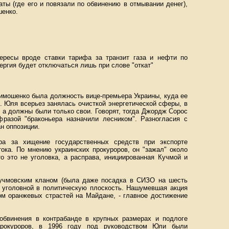
ты (где его и повязали по обвинению в отмывании денег),
шенко.
ересы вроде ставки тарифа за транзит газа и нефти по
нергия будет отключаться лишь при слове "откат"
имошенко была должность вице-премьера Украины, куда ее
 Юля всерьез занялась очисткой энергетической сферы, в
, а должны были только свои. Говорят, тогда Джордж Сорос
разой "браконьера назначили лесником". Разногласия с
н оппозиции.
а за хищение государственных средств при экспорте
ока. По мнению украинских прокуроров, он "зажал" около
о это не уголовка, а расправа, инициированная Кучмой и
кучмовским кланом (была даже посадка в СИЗО на шесть
з уголовной в политическую плоскость. Нашумевшая акция
ом оранжевых страстей на Майдане, - главное достижение
обвинения в контрабанде в крупных размерах и подлоге
прокуроров, в 1996 году под руководством Юли были