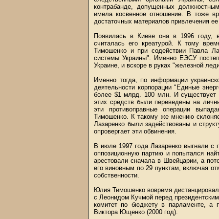
контрабанде, допущенных должностным
имела косвенное отношение. В тоже в
достаточных материалов привлечения ее 
Появилась в Киеве она в 1996 году, 
считалась его креатурой. К тому вре
Тимошенко и при содействии Павла Лаз
системы Украины". Именно ЕЭСУ постеп
Украине, и вскоре в руках "железной лед
Именно тогда, по информации украинск
деятельности корпорации "Единые энер
более $1 млрд. 100 млн. И существует 
этих средств были переведены на личн
эти противоправные операции выпад
Тимошенко. К такому же мнению склоняет
Лазаренко были задействованы и струк
опровергает эти обвинения.
В июле 1997 года Лазаренко выгнали с 
оппозиционную партию и попытался най
арестовали сначала в Швейцарии, а пот
его виновным по 29 пунктам, включая от
собственности.
Юлия Тимошенко вовремя дистанцировала
с Леонидом Кучмой перед президентскими
комитет по бюджету в парламенте, а 
Виктора Ющенко (2000 год).