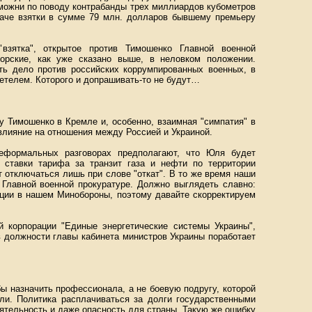
можни по поводу контрабанды трех миллиардов кубометров
 даче взятки в сумме 79 млн. долларов бывшему премьеру
"взятка", открытое против Тимошенко Главной военной
орские, как уже сказано выше, в неловком положении.
сть дело против российских коррумпированных военных, в
детелем. Которого и допрашивать-то не будут…
у Тимошенко в Кремле и, особенно, взаимная "симпатия" в
влияние на отношения между Россией и Украиной.
еформальных разговорах предполагают, что Юля будет
 ставки тарифа за транзит газа и нефти по территории
т отключаться лишь при слове "откат". В то же время наши
 Главной военной прокуратуре. Должно выглядеть славно:
пции в нашем Минобороны, поэтому давайте скорректируем
 корпорации "Единые энергетические системы Украины",
 должности главы кабинета министров Украины поработает
 назначить профессионала, а не боевую подругу, которой
ыли. Политика расплачиваться за долги государственными
ятельность и даже опасность для страны. Такую же ошибку