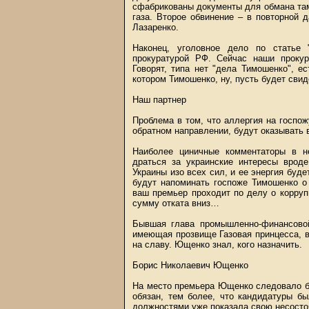
сфабрикованы документы для обмана та
газа. Второе обвинение – в повторной
Лазаренко.
Наконец, уголовное дело по статье 
прокуратурой РФ. Сейчас наши прокур
Говорят, типа нет "дела Тимошенко", е
котором Тимошенко, ну, пусть будет сви
Наш партнер
Проблема в том, что аллергия на госпож
обратном направлении, будут оказывать 
Наиболее циничные комментаторы в н
драться за украинские интересы вроде
Украины изо всех сил, и ее энергия буде
будут напоминать госпоже Тимошенко о
ваш премьер проходит по делу о корру
сумму отката вниз…
Бывшая глава промышленно-финансовой
имеющая прозвище Газовая принцесса, в
на славу. Ющенко знал, кого назначить.
Борис Николаевич Ющенко
На место премьера Ющенко следовало бы
обязан, тем более, что кандидатуры б
должностями уже показала свою несосто