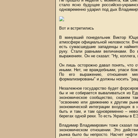
Не прошло и недели с момента, как Ви
стало ясно будущее российско-украинс
одновременно ударил под дых Владимир
Вот и встретились
В минувший понедельник Виктор Ющен
атмосфере официальной неловкости. Вчера
есть сумасшедшие западенцы и наймиты
руку. Стали равными величинами. Во
выражениях. Он не сказал: "Ну, коллега,
Он лишь осторожно давал понять, что 
иными. Нет, не враждебными, упаси бож
По его выражению, отношения ме
формализированы" и должны носить "рац
Незалежное государство будет форсиров
бы и не собирается вываливаться из Ед
экономическое сообщество, скажем та
"освоению или движению к другим рынк
экономической интеграции входящих в н
быть и там, и там одновременно – нев
берегах одной реки. То есть Украины в Е
Владимир Владимирович тоже сказал пар
экономическом отношении. Это действи
рынка было бы непросто. Насчет нефти 