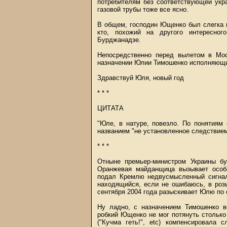
потребителям без соответствующей укр
газовой трубы тоже все ясно.
В общем, господин Ющенко был слегка 
кто, похожий на другого интересног
Бурджанадзе.
Непосредственно перед вылетом в Мо
назначении Юлии Тимошенко исполняющи
Здравствуй Юля, новый год
* * *
ЦИТАТА
"Юле, в натуре, повезло. По понятиям
названием "не установленное следствием
* * *
Отныне премьер-министром Украины б
Оранжевая майданщица вызывает особы
подал Кремлю недвусмысленный сигнал
находящийся, если не ошибаюсь, в роз
сентября 2004 года разыскивает Юлю по 
Ну ладно, с назначением Тимошенко в
робкий Ющенко не мог потянуть столько 
("Кучма геть!", etc) компенсировала