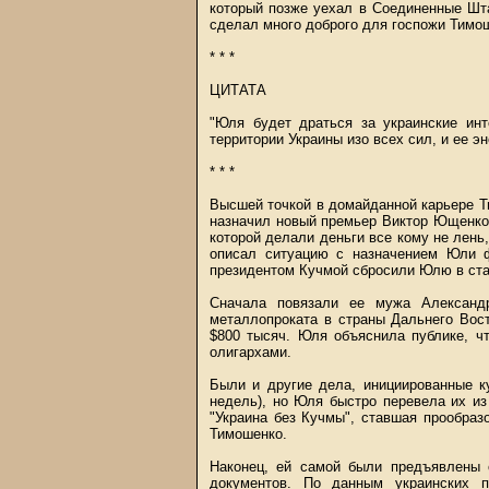
который позже уехал в Соединенные Шта
сделал много доброго для госпожи Тимо
* * *
ЦИТАТА
"Юля будет драться за украинские инт
территории Украины изо всех сил, и ее э
* * *
Высшей точкой в домайданной карьере Т
назначил новый премьер Виктор Ющенко.
которой делали деньги все кому не лень
описал ситуацию с назначением Юли ф
президентом Кучмой сбросили Юлю в ста
Сначала повязали ее мужа Александр
металлопроката в страны Дальнего Вост
$800 тысяч. Юля объяснила публике, чт
олигархами.
Были и другие дела, инициированные 
недель), но Юля быстро перевела их и
"Украина без Кучмы", ставшая прообраз
Тимошенко.
Наконец, ей самой были предъявлены 
документов. По данным украинских 