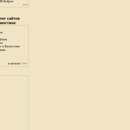
В Кайрат
>>>
лог сайтов
захстана:
ом
цбанк
аз
о в Казахстане
зына
в каталог >>>