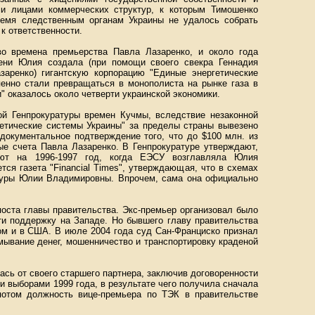
и лицами коммерческих структур, к которым Тимошенко
ремя следственным органам Украины не удалось собрать
к ответственности.
во времена премьерства Павла Лазаренко, и около года
мени Юлия создала (при помощи своего свекра Геннадия
аренко) гигантскую корпорацию "Единые энергетические
енно стали превращаться в монополиста на рынке газа в
и" оказалось около четверти украинской экономики.
ой Генпрокуратуры времен Кучмы, вследствие незаконной
гетические системы Украины" за пределы страны вывезено
документальное подтверждение того, что до $100 млн. из
ые счета Павла Лазаренко. В Генпрокуратуре утверждают,
ают на 1996-1997 год, когда ЕЭСУ возглавляла Юлия
ся газета "Financial Times", утверждающая, что в схемах
туры Юлии Владимировны. Впрочем, сама она официально
поста главы правительства. Экс-премьер организовал было
ти поддержку на Западе. Но бывшего главу правительства
ом и в США. В июле 2004 года суд Сан-Франциско признал
мывание денег, мошенничество и транспортировку краденой
сь от своего старшего партнера, заключив договоренности
 выборами 1999 года, в результате чего получила сначала
потом должность вице-премьера по ТЭК в правительстве