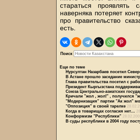
стараться проявлять 
наверняка потеряет конт
про правительство сказ
есть.
Поиск
Еще по теме
Нурсултан Назарбаев посетил Север
В Астане прошло заседание минист
Глава правительства посетил с раб
Президент Кыргызстана поддержива
Союза Центрально-азиатских госуда
Кричали "жол , жол!" , получился "
"Модернизация" партии "Ак жол" мо
"Оппозиция" в своей тарелке
28.02.
Когда в товарищах согласия нет…
2
Конформизм "Республики"
28.02.200
В суды республики в 2004 году пост