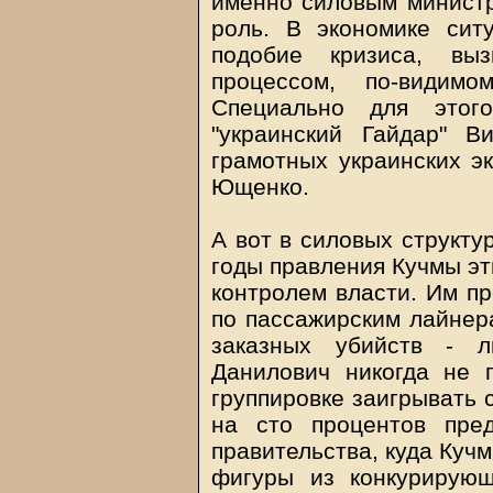
именно силовым минист
роль. В экономике сит
подобие кризиса, вы
процессом, по-видимо
Специально для этог
"украинский Гайдар" 
грамотных украинских эк
Ющенко.
А вот в силовых структу
годы правления Кучмы эт
контролем власти. Им п
по пассажирским лайнер
заказных убийств - 
Данилович никогда не 
группировке заигрывать 
на сто процентов пре
правительства, куда Куч
фигуры из конкурирующ