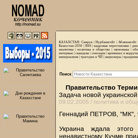
КАЗАХСТАН:
Самрук
|
Нурбанкгейт
|
Аблязовгейт
Казахстан-2050 |
RSS
|
кадровые перестановки
|
дни
аналитика
|
политика и общество
|
экономика
|
обо
интервью
|
скандалы
|
сенсации
|
криминал и корруп
империализм
|
трагедии и ЧП
|
акционеры
|
праздник
Поиск
Правительство Терми
Задача новой украинской
09.02.2005 /
политика и общ
Геннадий ПЕТРОВ, "МК",
Украина ждала этого
ненавистному Кучме прид