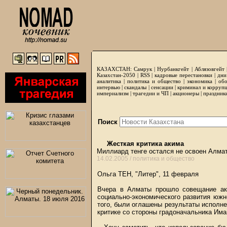
КАЗАХСТАН:
Самрук
|
Нурбанкгейт
|
Аблязовгейт
Казахстан-2050 |
RSS
|
кадровые перестановки
|
дни
аналитика
|
политика и общество
|
экономика
|
обо
интервью
|
скандалы
|
сенсации
|
криминал и корруп
империализм
|
трагедии и ЧП
|
акционеры
|
праздник
Поиск
Жесткая критика акима
Миллиард тенге остался не освоен Алма
14.02.2005 /
политика и общество
Ольга ТЕН, "Литер", 11 февраля
Вчера в Алматы прошло совещание акт
социально-экономического развития юж
того, были оглашены результаты исполне
критике со стороны градоначальника Има