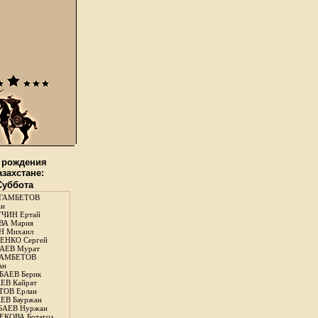
 рождения
азахстане:
 Суббота
ГАМБЕТОВ
ан
ЧИН Ертай
ВА Мария
Н Михаил
ЕНКО Сергей
АЕВ Мурат
АМБЕТОВ
ан
АЕВ Берик
ЕВ Кайрат
ОВ Ерлан
ЕВ Бауржан
БАЕВ Нуржан
КОВА Ботагоз