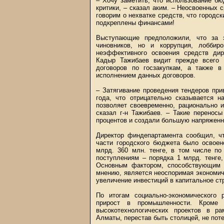
– Хочу заметить, что использование б
критики, – сказал аким. – Неосвоенных 
говорим о нехватке средств, что городск
подкреплены финансами!
Выступающие предположили, что за э
чиновников, но и коррупция, лоббир
неэффективного освоения средств дир
Кадыр Тажибаев видит прежде всего 
договоров по госзакупкам, а также в
исполнением данных договоров.
– Затягивание проведения тендеров при
года, что отрицательно сказывается 
позволяет своевременно, рационально 
сказал г-н Тажибаев. – Такие перенос
процентов и создали большую напряженн
Директор финдепартамента сообщил, чт
части городского бюджета было освоен
млрд. 360 млн. тенге, в том числе по
поступлениям – порядка 1 млрд. тенге,
Основным фактором, способствующим 
мнению, является неоспоримая экономич
увеличение инвестиций в капитальное ст
По итогам социально-экономического 
прирост в промышленности. Кроме 
высокотехнологических проектов в рам
Алматы, перестав быть столицей, не пот