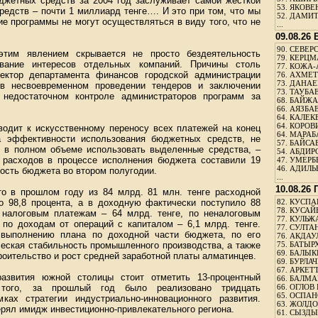
юджетных средств за 2004 год заслуживает самой жесткой
53.
ЯКОВЕН
средств – почти 1 миллиард тенге…. И это при том, что мы
52.
ДАМИТ
ие программы не могут осуществляться в виду того, что не
...
09.08.26
90.
СЕВЕРС
тим явлением скрывается не просто бездеятельность
79.
КЕРЦМ
ование интересов отдельных компаний. Причины столь
77.
КОЖА-
ектор департамента финансов городской администрации
76.
АХМЕТО
73.
ДАНАЕВ
в несвоевременном проведении тендеров и заключении
73.
ТАУБАЕ
 недостаточном контроле администраторов программ за
68.
БАЙЖА
66.
АЯЗБАЕ
64.
КАЛЕК
64.
КОРОВИ
водит к искусственному переносу всех платежей на конец
64.
МАРАБ
на эффективности использования бюджетных средств, не
57.
БАЙСАБ
и в полном объеме использовать выделенные средства, –
54.
АБДИРО
ы расходов в процессе исполнения бюджета составили 19
47.
УМЕРБЕ
46.
АДИЛЬБ
ость бюджета во втором полугодии.
...
10.08.26
о в прошлом году из 84 млрд. 81 млн. тенге расходной
о 98,8 процента, а в доходную фактически поступило 88
82.
КУСПАН
78.
КУСАЙ
 налоговым платежам – 64 млрд. тенге, по неналоговым
77.
КУЛЬЖА
 по доходам от операций с капиталом – 6,1 млрд. тенге.
77.
СУЛТАН
выполнению плана по доходной части бюджета, по его
76.
АКДАУ
еская стабильность промышленного производства, а также
75.
БАТЫР
69.
БАЛЫКБ
роительство и рост средней заработной платы алматинцев.
69.
БУРЛАЧ
67.
АРКЕТТ
развития южной столицы стоит отметить 13-процентный
66.
БАЛМА
того, за прошлый год было реализовано тридцать
66.
ОГЛОВ 
65.
ОСПАН
ках стратегии индустриально-инновационного развития.
63.
ЖОЛДО
ерял имидж инвестиционно-привлекательного региона.
61.
СЫЗДЫК