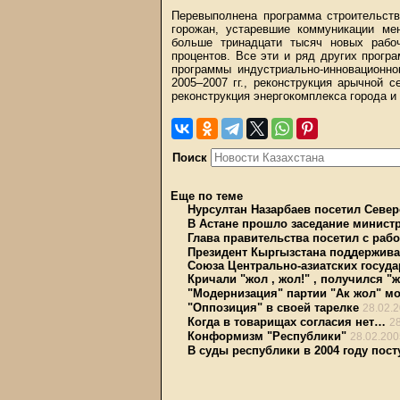
Перевыполнена программа строительств
горожан, устаревшие коммуникации м
больше тринадцати тысяч новых рабо
процентов. Все эти и ряд других прогр
программы индустриально-инновационно
2005–2007 гг., реконструкция арычной с
реконструкция энергокомплекса города и 
Поиск
Еще по теме
Нурсултан Назарбаев посетил Север
В Астане прошло заседание минист
Глава правительства посетил с раб
Президент Кыргызстана поддержива
Союза Центрально-азиатских госуда
Кричали "жол , жол!" , получился "
"Модернизация" партии "Ак жол" мо
"Оппозиция" в своей тарелке
28.02.
Когда в товарищах согласия нет…
2
Конформизм "Республики"
28.02.200
В суды республики в 2004 году пост