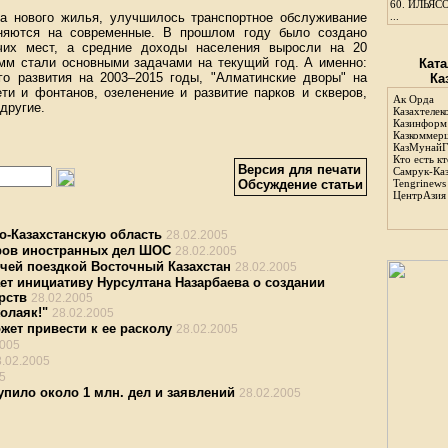
60.
ИЛЬЯСО
а нового жилья, улучшилось транспортное обслуживание
...
еняются на современные. В прошлом году было создано
чих мест, а средние доходы населения выросли на 20
амм стали основными задачами на текущий год. А именно:
Ката
го развития на 2003–2015 годы, "Алматинские дворы" на
Ка
ети и фонтанов, озеленение и развитие парков и скверов,
Ак Орда
другие.
Казахтелек
Казинформ
Казкоммер
КазМунайГ
Кто есть кт
Версия для печати
Самрук-Ка
Обсуждение статьи
Tengrinews
ЦентрАзия
о-Казахстанскую область
28.02.2005
ров иностранных дел ШОС
28.02.2005
очей поездкой Восточный Казахстан
28.02.2005
ет инициативу Нурсултана Назарбаева о создании
рств
28.02.2005
жолаяк!"
28.02.2005
жет привести к ее расколу
28.02.2005
2005
8.02.2005
5
упило около 1 млн. дел и заявлений
28.02.2005