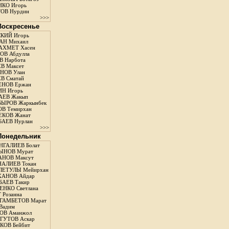
КО Игорь
ОВ Нурдин
>>>
 Воскресенье
КИЙ Игорь
АН Михаил
АХМЕТ Хасен
В Абдулла
 Нарбота
В Максет
НОВ Улан
В Сматай
ЕНОВ Ержан
Н Игорь
АЕВ Жакып
ЫРОВ Жаркынбек
В Темирхан
КОВ Жанат
АЕВ Нурлан
>>>
 Понедельник
ГАЛИЕВ Болат
ЫНОВ Мурат
НОВ Максут
АЛИЕВ Токан
ЛЕТУЛЫ Мейирхан
ХАНОВ Айдар
АЕВ Такир
ЕНКО Светлана
 Розанна
ГАМБЕТОВ Марат
Вадим
ОВ Аманжол
ГУТОВ Аскар
ОВ Бейбит