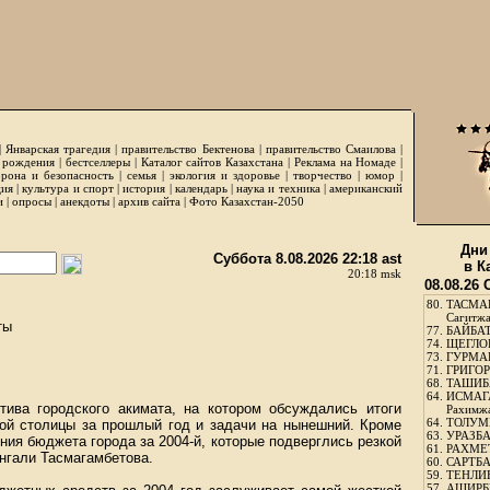
|
Январская трагедия
|
правительство Бектенова
|
правительство Смаилова
|
 рождения
|
бестселлеры
|
Каталог сайтов Казахстана
|
Реклама на Номаде
|
рона и безопасность
|
семья
|
экология и здоровье
|
творчество
|
юмор
|
ция
|
культура и спорт
|
история
|
календарь
|
наука и техника
|
американский
и
|
опросы
|
анекдоты
|
архив сайта
|
Фото Казахстан-2050
Дни
Суббота 8.08.2026 22:18 ast
в К
20:18 msk
08.08.26
80.
ТАСМА
Сагитж
ты
77.
БАЙБАТ
74.
ЩЕГЛО
73.
ГУРМА
71.
ГРИГОР
68.
ТАШИБ
64.
ИСМАГ
ива городского акимата, на котором обсуждались итоги
Рахимж
64.
ТОЛУМБ
ной столицы за прошлый год и задачи на нынешний. Кроме
63.
УРАЗБА
ния бюджета города за 2004-й, которые подверглись резкой
61.
РАХМЕТ
нгали Тасмагамбетова.
60.
САРТБА
59.
ТЕНЛИ
57.
АШИРБЕ