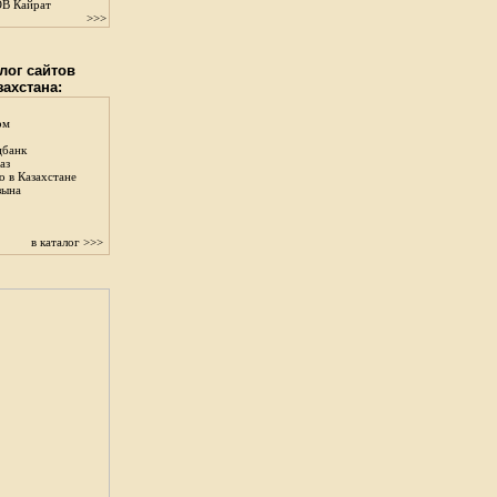
В Кайрат
>>>
лог сайтов
захстана:
ом
цбанк
аз
о в Казахстане
зына
в каталог >>>