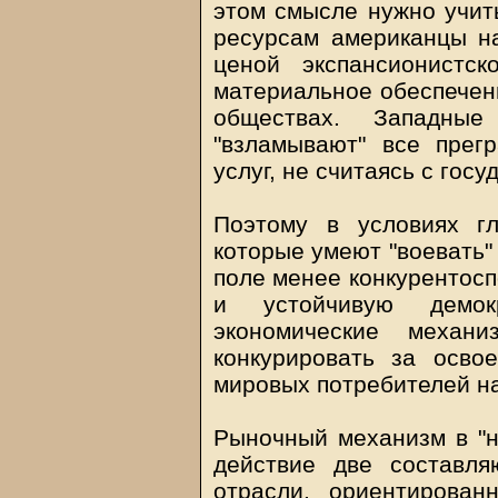
этом смысле нужно учит
ресурсам американцы н
ценой экспансионистск
материальное обеспечени
обществах. Западные
"взламывают" все прег
услуг, не считаясь с гос
Поэтому в условиях г
которые умеют "воевать"
поле менее конкурентосп
и устойчивую демок
экономические механи
конкурировать за осво
мировых потребителей н
Рыночный механизм в "н
действие две составля
отрасли, ориентирован