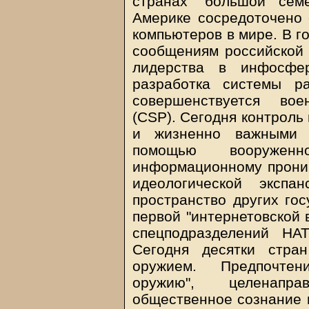
странах "большой сем
Америке сосредоточено 
компьютеров в мире. В г
сообщениям российской 
лидерства в инфосфер
разработка системы ра
совершенствуется вое
(CSP). Сегодня контроль
и жизненно важными 
помощью вооружен
информационному проник
идеологической экспа
пространство других го
первой "интернетовской 
спецподразделений НА
Сегодня десятки стра
оружием. Предпочтен
оружию", целенапр
общественное сознание и