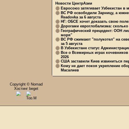
Новости ЦентрАзии
Евросоюз затягивает Узбекистан в 
ВС РФ освободили Зарницу, а южне
Readovka за 6 августа
НГ: ОБСЕ хочет доказать свою поле
Дорогами евроглобализма: сколько 
Географический прецедент: ООН ли
моря"
ВС РФ сжимают "полукотел" на сев
за 5 августа
В Узбекистане статус Администрац
Все о Всемирных играх кочевников
2026
США заставили Киев извиниться пер
Кому не дает покоя укрепление обо
Масалиев
Copyright © Nomad
Хостинг beget