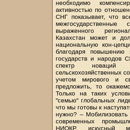
необходимо компенси
активностью по отношен
СНГ показывает, что вс
межгосударственные
выраженного региона
Казахстан может и до
национальную кон-цепц
благодаря повышению 
государств и народов 
спектр новаций
сельскохозяйственных со
учетом мирового и с
предложить, то окажем
Только на таких усло
"семью" глобальных лиде
что мы готовы к наступат
нужно? – Мобилизовать 
современных промышл
НИОКР, искусный ма