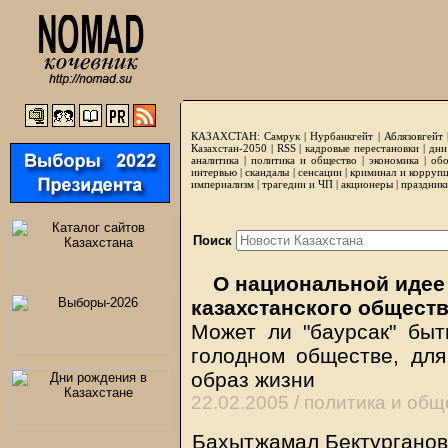
КАЗАХСТАН:
Самрук
|
Нурбанкгейт
|
Аблязовгейт
Казахстан-2050 |
RSS
|
кадровые перестановки
|
дни
аналитика
|
политика и общество
|
экономика
|
обо
интервью
|
скандалы
|
сенсации
|
криминал и корруп
империализм
|
трагедии и ЧП
|
акционеры
|
праздник
Поиск
О национальной идее
казахстанского общест
Может ли "баурсак" бы
голодном обществе, для
образ жизни
22.02.2005 /
политика и общ
Бахытжамал Бектургано