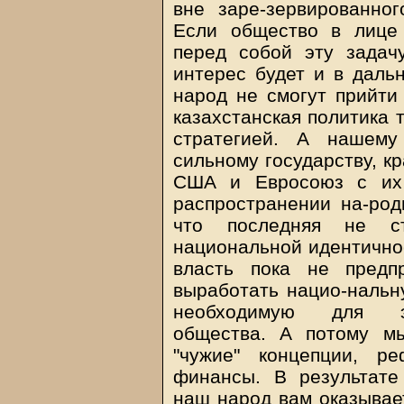
вне заре-зервированно
Если общество в лице 
перед собой эту задачу
интерес будет и в даль
народ не смогут прийти
казахстанская политика т
стратегией. А нашему
сильному государству, к
США и Евросоюз с их 
распространении на-род
что последняя не ст
национальной идентичнос
власть пока не предп
выработать нацио-нальн
необходимую для эф
общества. А потому м
"чужие" концепции, р
финансы. В результате
наш народ вам оказывает