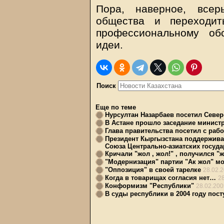
Пора, наверное, всер
общества и переходит
профессиональному об
идеи.
Поиск
Еще по теме
Нурсултан Назарбаев посетил Север
В Астане прошло заседание минист
Глава правительства посетил с раб
Президент Кыргызстана поддержива
Союза Центрально-азиатских госуда
Кричали "жол , жол!" , получился "
"Модернизация" партии "Ак жол" мо
"Оппозиция" в своей тарелке
28.02.
Когда в товарищах согласия нет…
2
Конформизм "Республики"
28.02.200
В суды республики в 2004 году пост