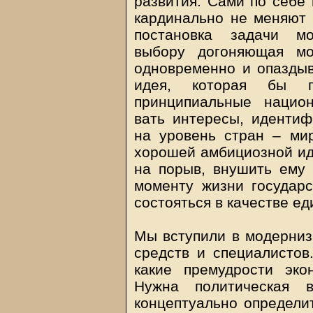
развития. Сами по себе 
кардинально не меняют 
постановка задачи мо
выбору догоняющая мо
одновременно и опазды
идея, которая бы по
принципиальные нацио
вать интересы, иденти
на уровень стран – ми
хорошей амбициозной ид
на порыв, внушить ему 
моменту жизни государс
состояться в качестве е
Мы вступили в модерниз
средств и специалистов.
какие премудрости эко
Нужна политическая в
концептуально определи