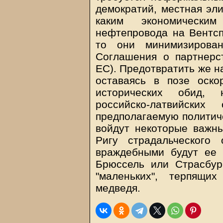
демократий, местная эли
каким экономически
нефтепровода на Вентспи
то они минимизирова
Соглашения о партнерс
ЕС). Предотвратить же н
оставаясь в позе оско
исторических обид, 
российско-латвийск
предполагаемую политич
войдут некоторые важн
Ригу страдальческого
враждебными будут ее 
Брюссель или Страсбур
"маленьких", терпящи
медведя.