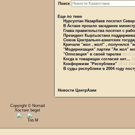
Поиск
Еще по теме
Нурсултан Назарбаев посетил Север
В Астане прошло заседание минист
Глава правительства посетил с раб
Президент Кыргызстана поддержива
Союза Центрально-азиатских госуда
Кричали "жол , жол!" , получился "
"Модернизация" партии "Ак жол" мо
"Оппозиция" в своей тарелке
28.02.
Когда в товарищах согласия нет…
2
Конформизм "Республики"
28.02.200
В суды республики в 2004 году пост
Новости ЦентрАзии
Copyright © Nomad
Хостинг beget