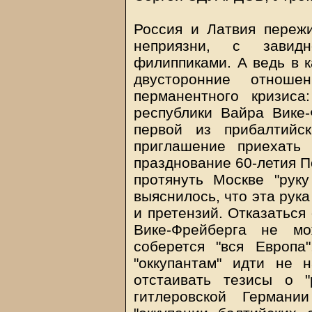
Россия и Латвия переж
неприязни, с завидн
филиппиками. А ведь в к
двусторонние отноше
перманентного кризиса
республики Вайра Вике
первой из прибалтийс
приглашение приехать
празднование 60-летия П
протянуть Москве "рук
выяснилось, что эта рук
и претензий. Отказаться
Вике-Фрейберга не мо
соберется "вся Европа
"оккупантам" идти не н
отстаивать тезисы о 
гитлеровской Герман