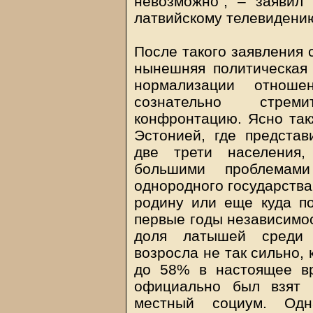
невозможно", – заявил
латвийскому телевидени
После такого заявления 
нынешняя политическая 
нормализации отноше
сознательно стрем
конфронтацию. Ясно так
Эстонией, где представ
две трети населения,
большими проблемами
однородного государства
родину или еще куда по
первые годы независимос
доля латышей среди 
возросла не так сильно, к
до 58% в настоящее вр
официально был взят 
местный социум. Од