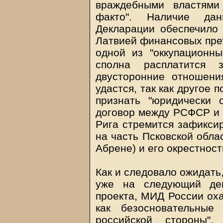
враждебными властями
факто". Наличие да
Декларации обеспечило
Латвией финансовых прет
одной из "оккупационн
сполна расплатится 
двусторонние отношени
удастся, так как другое 
признать "юридически
договор между РСФСР и 
Рига стремится зафикси
на часть Псковской обла
Абрене) и его окрестност
Как и следовало ожидать
уже на следующий ден
проекта, МИД России ох
как безосновательные
российской стороны".