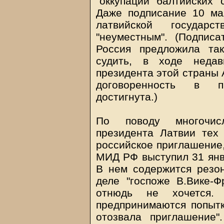
"оккупации балтийских 
Даже подписание 10 ма
латвийской государ
"неуместным". (Подпис
Россия предложила та
судить, в ходе недав
президента этой страны
договоренность в п
достигнута.)
По поводу многочис
президента Латвии тех
российское приглашение
МИД РФ выступил 31 янв
В нем содержится резо
деле "госпоже В.Вике-Ф
отнюдь не хочется.
предпринимаются попытк
отозвала приглашение"