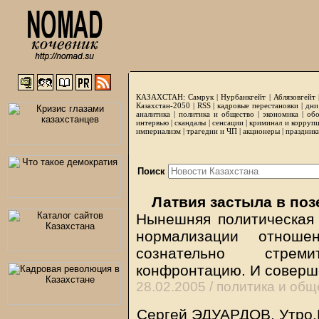
КАЗАХСТАН:
Самрук
|
Нурбанкгейт
|
Аблязовгейт
Казахстан-2050 |
RSS
|
кадровые перестановки
|
дни
аналитика
|
политика и общество
|
экономика
|
обо
интервью
|
скандалы
|
сенсации
|
криминал и корруп
империализм
|
трагедии и ЧП
|
акционеры
|
праздник
Поиск
Латвия застыла в поз
Нынешняя политическая 
нормализации отноше
сознательно стрем
конфронтацию. И соверше
28.02.2005 /
политика и общ
Сергей ЭДУАРДОВ, Утро.