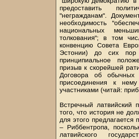
"широкую демократию" в 
предоставить полит
"негражданам". Докуме
необходимость "обесп
национальных меньши
толкования"; в том чи
конвенцию Совета Евро
Эстонии) до сих пор
принципиальное полож
призыв к скорейшей рат
Договора об обычных
присоединения к нему
участниками (читай: приб
Встречный латвийский 
того, что история не до
для этого предлагается 
– Риббентропа, посколь
латвийского государ