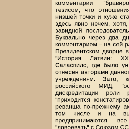
комментарии "бравир
тезисом, что отношени
низшей точки и хуже ста
здесь явно нечем, хотя,
завидной последователь
Буквально через два 
комментарием – на сей р
Президентском дворце в
"История Латвии: ХХ
Саласпилс, где было ун
отнесен авторами данног
учреждениям. Зато, к
российского МИД, "
дискредитации роли р
"приходится констатиров
реванша по-прежнему ак
том числе и на выс
предпринимаются вс
"довоевать" с Союзом СС