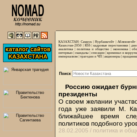
КАЗАХСТАН:
Самрук
|
Нурбанкгейт
|
Аблязовгейт
Казахстан-2050 |
RSS
|
кадровые перестановки
|
дни
аналитика
|
политика и общество
|
экономика
|
обо
интервью
|
скандалы
|
сенсации
|
криминал и корруп
империализм
|
трагедии и ЧП
|
акционеры
|
праздник
Поиск
Россию ожидает бурны
президенты
О своем желании участво
года уже заявили М. Ка
ближайшее время сле
политиков подобного уро
28.02.2005 /
политика и общ