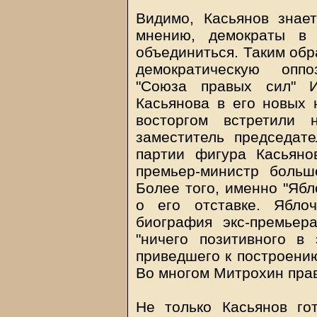
Видимо, Касьянов знае
мнению, демократы в 
объединиться. Таким обр
демократическую опп
"Союза правых сил" 
Касьянова в его новых 
восторгом встретили 
заместитель председате
партии фигура Касьяно
премьер-министр боль
Более того, именно "Ябл
о его отставке. Ябло
биография экс-премьер
"ничего позитивного в 
приведшего к построению
Во многом Митрохин прав
Не только Касьянов го