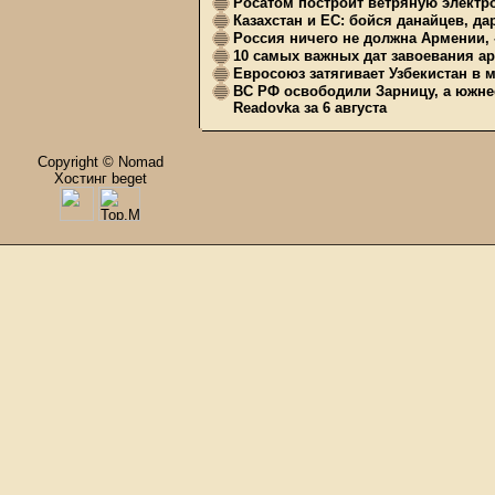
Росатом построит ветряную электр
Казахстан и ЕС: бойся данайцев, д
Россия ничего не должна Армении, 
10 самых важных дат завоевания ар
Евросоюз затягивает Узбекистан в 
ВС РФ освободили Зарницу, а южне
Readovka за 6 августа
Copyright © Nomad
Хостинг beget