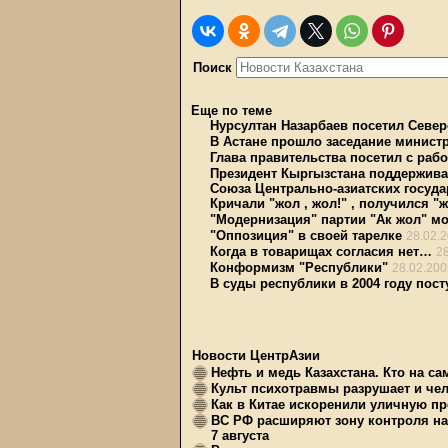
Поиск
Еще по теме
Нурсултан Назарбаев посетил Север
В Астане прошло заседание минист
Глава правительства посетил с раб
Президент Кыргызстана поддержива
Союза Центрально-азиатских госуда
Кричали "жол , жол!" , получился "
"Модернизация" партии "Ак жол" мо
"Оппозиция" в своей тарелке
28.02.
Когда в товарищах согласия нет…
2
Конформизм "Республики"
28.02.200
В суды республики в 2004 году пост
Новости ЦентрАзии
Нефть и медь Казахстана. Кто на с
Культ психотравмы разрушает и чел
Как в Китае искоренили уличную пр
ВС РФ расширяют зону контроля на 
7 августа