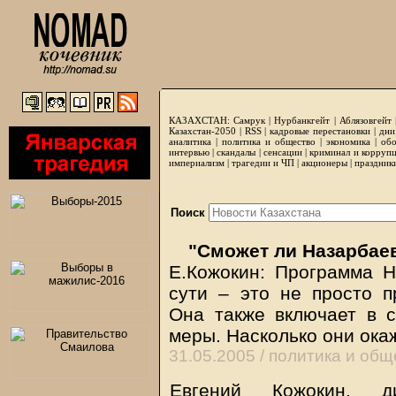
КАЗАХСТАН:
Самрук
|
Нурбанкгейт
|
Аблязовгейт
Казахстан-2050 |
RSS
|
кадровые перестановки
|
дни
аналитика
|
политика и общество
|
экономика
|
обо
интервью
|
скандалы
|
сенсации
|
криминал и корруп
империализм
|
трагедии и ЧП
|
акционеры
|
праздник
Поиск
"Сможет ли Назарбае
Е.Кожокин: Программа Н
сути – это не просто п
Она также включает в с
меры. Насколько они ока
31.05.2005 /
политика и общ
Евгений Кожокин, ди