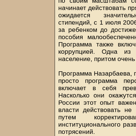
по своим масштабам с
начинает действовать пря
ожидается значител
стипендий, с 1 июля 200
за ребенком до достиже
пособия малообеспече
Программа также включ
коррупцией. Одна из
население, притом очень 
Программа Назарбаева, п
просто программа пер
включает в себя прев
Насколько они окажутс
России этот опыт важен
власти действовать не
путем корректирован
институционального разв
потрясений.