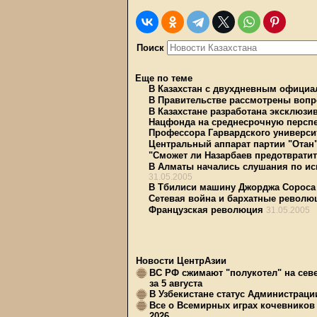
Поиск
Еще по теме
В Казахстан с двухдневным офици
В Правительстве рассмотрены вопр
В Казахстане разработана эксклюзи
Нацфонда на среднесрочную персп
Профессора Гарвардского универси
Центральный аппарат партии "Отан"
"Сможет ли Назарбаев предотврати
В Алматы начались слушания по иск
31.05.2005
В Тбилиси машину Джорджа Сороса
Сетевая война и бархатные револю
Французская революция
31.05.2005
Новости ЦентрАзии
ВС РФ сжимают "полукотел" на сев
за 5 августа
В Узбекистане статус Администрац
Все о Всемирных играх кочевников
2026