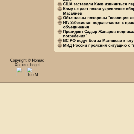
США заставили Киев извиниться пер
Кому не дает покоя укрепление обо
Масалиев
Объявлены похороны "коалиции же
НГ: Узбекистан подключается к пра
объединения
Президент Садыр Жапаров подписал
погребения"
ВС РФ ведут бои за Матяшево к югу 
МИД России прояснил ситуацию с "п
Copyright © Nomad
Хостинг beget