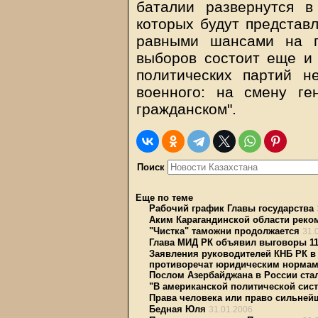
баталии развернутся в
которых будут представ
равными шансами на п
выборов состоит еще и 
политических партий н
военного: на смену ге
гражданском".
Поиск
Еще по теме
Рабочий график Главы государства
Аким Карагандинской области рек
"Чистка" таможни продолжается
31.
Глава МИД РК объявил выговоры 1
Заявления руководителей КНБ РК в 
противоречат юридическим норма
Послом Азербайджана в России ст
"В американской политической сист
Права человека или право сильней
Бедная Юля
31.01.2006