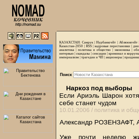
КАЗАХСТАН:
Самрук
|
Нурбанкгейт
|
Аблязовгейт
Казахстан-2050 |
RSS
|
кадровые перестановки
|
дни
аналитика
|
политика и общество
|
экономика
|
обо
интервью
|
скандалы
|
сенсации
|
криминал и корруп
империализм
|
трагедии и ЧП
|
акционеры
|
праздник
Поиск
Наркоз под выборы
Если Ариэль Шарон хотя 
себе станет чудом
10.01.2006 /
политика и общ
Александр РОЗЕНЗАФТ, А
Уже почти неделю жи