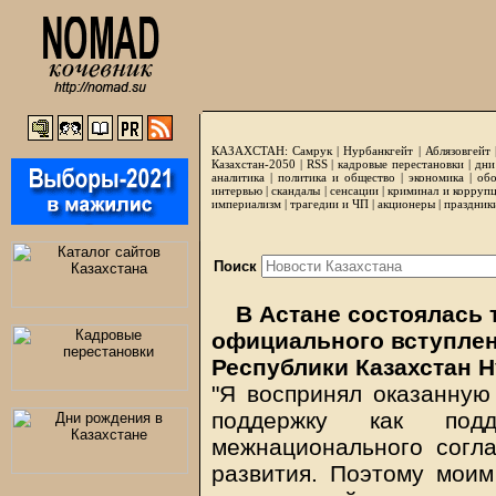
КАЗАХСТАН:
Самрук
|
Нурбанкгейт
|
Аблязовгейт
Казахстан-2050 |
RSS
|
кадровые перестановки
|
дни
аналитика
|
политика и общество
|
экономика
|
обо
интервью
|
скандалы
|
сенсации
|
криминал и корруп
империализм
|
трагедии и ЧП
|
акционеры
|
праздник
Поиск
В Астане состоялась 
официального вступлен
Республики Казахстан 
"Я воспринял оказанную
поддержку как подд
межнационального согла
развития. Поэтому мои