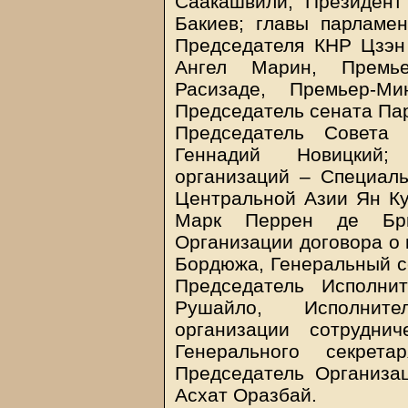
Саакашвили, Президент
Бакиев; главы парламен
Председателя КНР Цзэн
Ангел Марин, Премье
Расизаде, Премьер-Ми
Председатель сената Па
Председатель Совета 
Геннадий Новицкий;
организаций – Специал
Центральной Азии Ян К
Марк Перрен де Бри
Организации договора о 
Бордюжа, Генеральный с
Председатель Исполни
Рушайло, Исполните
организации сотрудни
Генерального секрет
Председатель Организац
Асхат Оразбай.