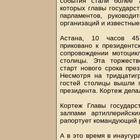
события стали более 
которых главы государст
парламентов, руководи
организаций и известные
Астана, 10 часов 45
приковано к президентс
сопровождении мотоцикл
столицы. Эта торжест
старт нового срока пре
Несмотря на тридцатиг
гостей столицы вышли п
президента. Кортеж дела
Кортеж Главы государс
залпами артиллерийски
рапортует командующий 
А в это время в инаугур