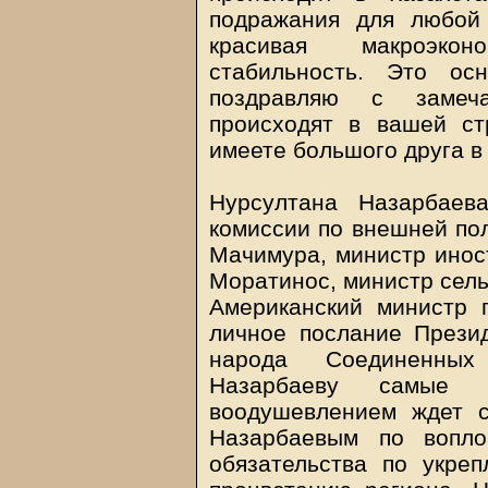
подражания для любой
красивая макроэкон
стабильность. Это ос
поздравляю с замеча
происходят в вашей ст
имеете большого друга в
Нурсултана Назарбаев
комиссии по внешней по
Мачимура, министр инос
Моратинос, министр сель
Американский министр 
личное послание През
народа Соединенных
Назарбаеву самые 
воодушевлением ждет 
Назарбаевым по вопло
обязательства по укре