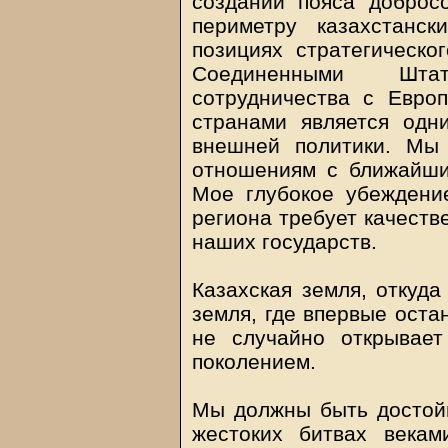
создании пояса доброс
периметру казахстанс
позициях стратегическо
Соединенными Шта
сотрудничества с Евро
странами является одн
внешней политики. Мы
отношениям с ближайши
Мое глубокое убеждение
региона требует качеств
наших государств.
Казахская земля, откуда
земля, где впервые оста
не случайно открывае
поколением.
Мы должны быть достой
жестоких битвах века