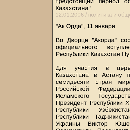
предстоящий период о
Казахстана"
12.01.2006 /
политика и общ
"Ак Орда", 11 января
Во Дворце "Акорда" со
официального вступ
Республики Казахстан Ну
Для участия в цере
Казахстана в Астану 
семидесяти стран мир
Российской Федерац
Исламского Государс
Президент Республики Х
Республики Узбекис
Республики Таджикист
Украины Виктор Юще