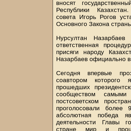
вносят государственн
Республики Казахстан
совета Игорь Рогов уст
Основного Закона страны
Нурсултан Назарбаев
ответственная процеду
присяги народу Казахс
Назарбаев официально в
Сегодня впервые про
соавтором которого я
прошедших президентс
сообществом самыми
постсоветском простра
проголосовали более 9
абсолютная победа я
деятельности Главы г
стране мир и процв