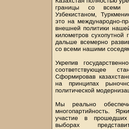
Казахстан полностью уре
границы со всеми с
Узбекистаном, Туркмени
это на международно-пр
внешней политики наше
километров сухопутной 
дальше всемерно развив
со всеми нашими соседя
Укрепив государственн
соответствующее ста
Сформировав казахстан
на принципах рыночн
политической модерниза
Мы реально обеспеч
многопартийность. Ярк
участие в прошедших 
выборах представ