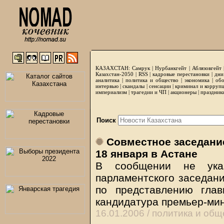
КАЗАХСТАН:
Самрук
|
Нурбанкгейт
|
Аблязовгейт
Казахстан-2050 |
RSS
|
кадровые перестановки
|
дни
аналитика
|
политика и общество
|
экономика
|
обо
интервью
|
скандалы
|
сенсации
|
криминал и корруп
империализм
|
трагедии и ЧП
|
акционеры
|
праздник
Поиск
Совместное заседание
18 января в Астане
В сообщении не указ
парламентского заседани
по представлению глав
кандидатура премьер-мин
16.01.2006 /
политика и общ