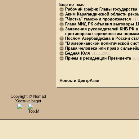
Еще по теме
Рабочий график Главы государства
Аким Карагандинской области рек
"Чистка" таможни продолжается
31.
Глава МИД РК объявил выговоры 1
Заявления руководителей КНБ РК в 
противоречат юридическим норма
Послом Азербайджана в России ст
"В американской политической сист
Права человека или право сильней
Бедная Юля
31.01.2006
Прием в резиденции Президента
30.
Новости ЦентрАзии
Copyright © Nomad
Хостинг beget