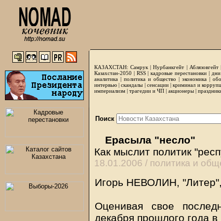
КАЗАХСТАН:
Самрук
|
Нурбанкгейт
|
Аблязовгейт
Казахстан-2050 |
RSS
|
кадровые перестановки
|
дни
аналитика
|
политика и общество
|
экономика
|
обо
интервью
|
скандалы
|
сенсации
|
криминал и корруп
империализм
|
трагедии и ЧП
|
акционеры
|
праздник
Поиск
Ерасыла "несло"
Как мыслит политик "рес
18.01.2006 /
политика и общ
Игорь НЕВОЛИН, "Литер",
Оценивая свое послед
декабря прошлого года в