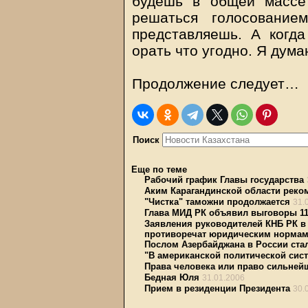
будешь в общей массе 
решаться голосовани
представляешь. А когд
орать что угодно. Я дума
Продолжение следует…
Поиск
Еще по теме
Рабочий график Главы государства
Аким Карагандинской области рек
"Чистка" таможни продолжается
31.
Глава МИД РК объявил выговоры 1
Заявления руководителей КНБ РК в 
противоречат юридическим норма
Послом Азербайджана в России ст
"В американской политической сист
Права человека или право сильней
Бедная Юля
31.01.2006
Прием в резиденции Президента
30.