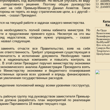
нтролировать ход выполнения. Но нельзя упускать из виду
57.
АШИРБЕ
 оперативного решения. Поэтому общее руководство
53.
ЯКОВЕН
52.
ДАМИТ
зьмет на себя Премьер-Министр Даниал Ахметов. Такое
...
ороны не терять из виду стратегические цели, а с другой –
ия, - сказал Президент.
Ката
ся на текущей работе и задачах каждого министерства.
Ка
ла необходимость полной смены кабинета министров. Но
Ак Орда
Казахтелек
ти и продолжении прежнего курса. Несмотря на это мы
Казинформ
яд недостатков, которые нужно упразднить, - сказал
Казкоммер
а назвал следующие.
КазМунайГ
Кто есть кт
Самрук-Ка
 заменять отчасти все Правительство, взяв на себя
Tengrinews
 их ответственность. Требует упразднения существующая в
ЦентрАзия
пенчатость в исполнении документа. Необходимо также
да в национальных компаниях и повысить контроль за
. В этой связи Президент поручил министерству экономики
 экономического анализа Администрации Президента взять
же Министерству экономики и бюджетного планирования
рственных органов всех уровней и впредь финансировать
ая увеличения государственных расходов.
ределение полномочий между всеми уровнями госструктур,
ть рабочую группу под руководством заместителя Премьер-
ок должна разработать план мероприятий по реализации
дании Парламента 18 января текущего года.