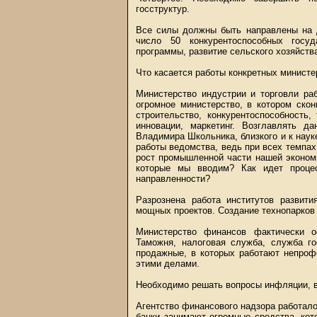
госструктур.
Все силы должны быть направлены на д
число 50 конкурентоспособных госу
программы, развитие сельского хозяйств
Что касается работы конкретных министе
Министерство индустрии и торговли ра
огромное министерство, в котором скон
строительство, конкурентоспособность
инновации, маркетинг. Возглавлять д
Владимира Школьника, близкого и к наук
работы ведомства, ведь при всех темпах
рост промышленной части нашей экономи
которые мы вводим? Как идет процес
направленности?
Разрознена работа институтов развити
мощных проектов. Создание технопарков 
Министерство финансов фактически о
Таможня, налоговая служба, служба го
продажные, в которых работают непроф
этими делами.
Необходимо решать вопросы инфляции, ва
Агентство финансового надзора работал
банки занимают огромные средства, кот