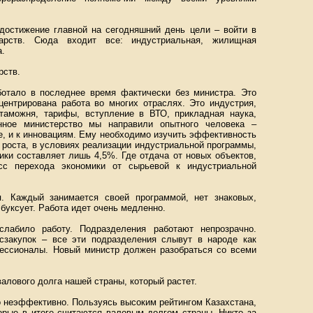
остижение главной на сегодняшний день цели – войти в
дарств. Сюда входит все: индустриальная, жилищная
а.
рств.
ботало в последнее время фактически без министра. Это
центрирована работа во многих отраслях. Это индустрия,
, таможня, тарифы, вступление в ВТО, прикладная наука,
анное министерство мы направили опытного человека –
е, и к инновациям. Ему необходимо изучить эффективность
 роста, в условиях реализации индустриальной программы,
ки составляет лишь 4,5%. Где отдача от новых объектов,
с перехода экономики от сырьевой к индустриальной
я. Каждый занимается своей программой, нет знаковых,
буксует. Работа идет очень медленно.
слабило работу. Подразделения работают непрозрачно.
сзакупок – все эти подразделения слывут в народе как
ессионалы. Новый министр должен разобраться со всеми
лового долга нашей страны, который растет.
о неэффективно. Пользуясь высоким рейтингом Казахстана,
орые в итоге считаются валовым долгом страны. Никто за