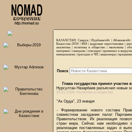
КАЗАХСТАН:
Самрук
|
Нурбанкгейт
|
Аблязовгейт
Казахстан-2050 |
RSS
|
кадровые перестановки
|
дни
аналитика
|
политика и общество
|
экономика
|
обо
интервью
|
скандалы
|
сенсации
|
криминал и корруп
империализм
|
трагедии и ЧП
|
акционеры
|
праздник
Поиск
Глава государства принял участие 
Нурсултан Назарбаев разъяснил новые за
24.01.2006 /
политика и общество
"Ак Орда", 23 января
- Формирование нового состава Прав
совместном заседании палат Парламе
Правительством. Их реализация позвол
стран мира. Сейчас нам необходимо 
реализации поставленных задач и выпо