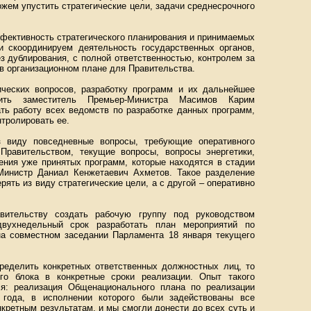
жем упустить стратегические цели, задачи среднесрочного
ффективность стратегического планирования и принимаемых
и скоординируем деятельность государственных органов,
ез дублирования, с полной ответственностью, контролем за
 в организационном плане для Правительства.
ческих вопросов, разработку программ и их дальнейшее
вить заместитель Премьер-Министра Масимов Карим
ть работу всех ведомств по разработке данных программ,
нтролировать ее.
з виду повседневные вопросы, требующие оперативного
Правительством, текущие вопросы, вопросы энергетики,
ения уже принятых программ, которые находятся в стадии
Министр Даниал Кенжетаевич Ахметов. Такое разделение
рять из виду стратегические цели, а с другой – оперативно
ительству создать рабочую группу под руководством
вухнедельный срок разработать план мероприятий по
на совместном заседании Парламента 18 января текущего
ределить конкретных ответственных должностных лиц, то
го блока в конкретные сроки реализации. Опыт такого
ся: реализация Общенационального плана по реализации
года, в исполнении которого были задействованы все
нкретным результатам, и мы смогли донести до всех суть и