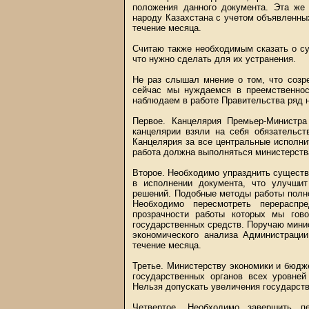
положения данного документа. Эта же 
народу Казахстана с учетом объявленных
течение месяца.
Считаю также необходимым сказать о с
что нужно сделать для их устранения.
Не раз слышал мнение о том, что созр
сейчас мы нуждаемся в преемственнос
наблюдаем в работе Правительства ряд н
Первое. Канцелярия Премьер-Министра
канцелярии взяли на себя обязательст
Канцелярия за все центральные исполнит
работа должна выполняться министерств
Второе. Необходимо упразднить сущест
в исполнении документа, что улучшит
решений. Подобные методы работы полн
Необходимо пересмотреть перераспр
прозрачности работы которых мы гов
государственных средств. Поручаю минис
экономического анализа Администрации
течение месяца.
Третье. Министерству экономики и бюдж
государственных органов всех уровней
Нельзя допускать увеличения государст
Четвертое. Необходимо завершить п