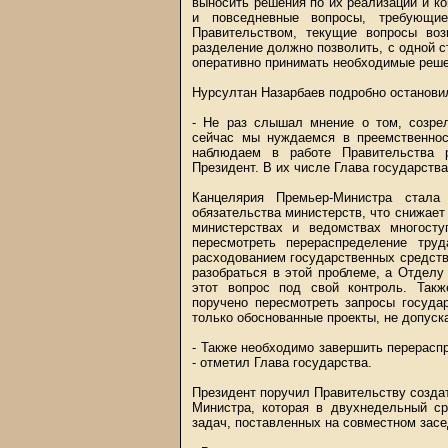
выносить решения по их реализации и ко
и повседневные вопросы, требующие
Правительством, текущие вопросы во
разделение должно позволить, с одной ст
оперативно принимать необходимые решен
Нурсултан Назарбаев подробно остановил
- Не раз слышал мнение о том, созре
сейчас мы нуждаемся в преемственнос
наблюдаем в работе Правительства р
Президент. В их числе Глава государств
Канцелярия Премьер-Министра стала
обязательства министерств, что снижает
министерствах и ведомствах многосту
пересмотреть перераспределение тру
расходованием государственных средств
разобраться в этой проблеме, а Отделу
этот вопрос под свой контроль. Так
поручено пересмотреть запросы госуда
только обоснованные проекты, не допуск
- Также необходимо завершить перерасп
- отметил Глава государства.
Президент поручил Правительству созда
Министра, которая в двухнедельный ср
задач, поставленных на совместном засе