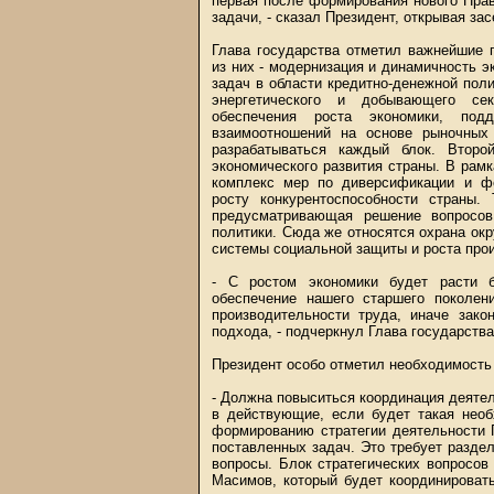
первая после формирования нового Прав
задачи, - сказал Президент, открывая за
Глава государства отметил важнейшие 
из них - модернизация и динамичность 
задач в области кредитно-денежной поли
энергетического и добывающего се
обеспечения роста экономики, подд
взаимоотношений на основе рыночных 
разрабатываться каждый блок. Второ
экономического развития страны. В рам
комплекс мер по диверсификации и ф
росту конкурентоспособности страны.
предусматривающая решение вопросов
политики. Сюда же относятся охрана о
системы социальной защиты и роста про
- С ростом экономики будет расти б
обеспечение нашего старшего поколен
производительности труда, иначе зако
подхода, - подчеркнул Глава государства
Президент особо отметил необходимость
- Должна повыситься координация деятел
в действующие, если будет такая необ
формированию стратегии деятельности 
поставленных задач. Это требует разде
вопросы. Блок стратегических вопросо
Масимов, который будет координировать