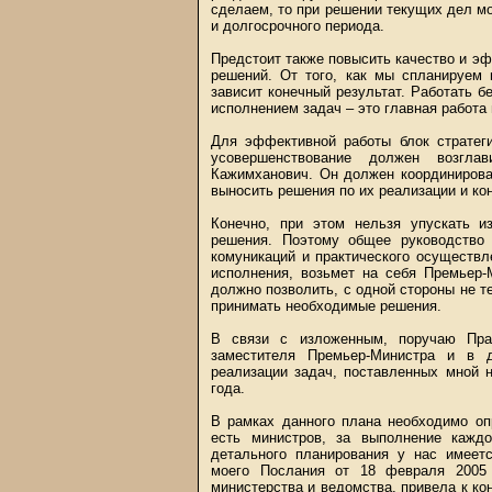
сделаем, то при решении текущих дел мо
и долгосрочного периода.
Предстоит также повысить качество и э
решений. От того, как мы спланируем 
зависит конечный результат. Работать б
исполнением задач – это главная работа
Для эффективной работы блок стратеги
усовершенствование должен возгла
Кажимханович. Он должен координирова
выносить решения по их реализации и ко
Конечно, при этом нельзя упускать и
решения. Поэтому общее руководство 
комуникаций и практического осуществл
исполнения, возьмет на себя Премьер-
должно позволить, с одной стороны не те
принимать необходимые решения.
В связи с изложенным, поручаю Прав
заместителя Премьер-Министра и в д
реализации задач, поставленных мной 
года.
В рамках данного плана необходимо оп
есть министров, за выполнение каждо
детального планирования у нас имеет
моего Послания от 18 февраля 2005 
министерства и ведомства, привела к ко