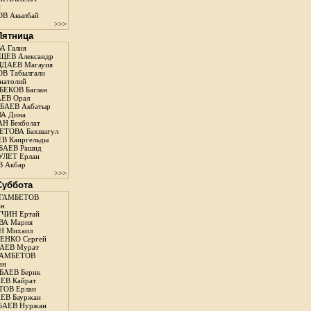
н
В Акылбай
>>>
 Пятница
А Галия
ЕВ Александр
ДАЕВ Магауия
В Табылгали
натолий
ЕКОВ Баглан
ЕВ Орал
АЕВ Акбатыр
А Дина
Н Бекболат
ТОВА Бахшагул
В Каиргельды
АЕВ Рашид
ЛЕТ Ерлан
 Акбар
>>>
 Суббота
ГАМБЕТОВ
ан
ЧИН Ертай
ВА Мария
Н Михаил
ЕНКО Сергей
АЕВ Мурат
АМБЕТОВ
ан
АЕВ Берик
ЕВ Кайрат
ОВ Ерлан
ЕВ Бауржан
БАЕВ Нуржан