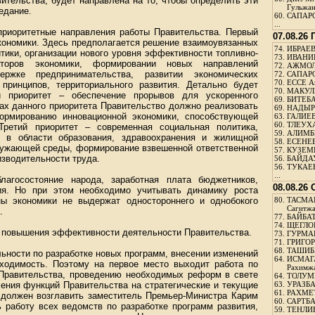
ительства, будет направлена на то, чтобы определить эти
Гульжа
седание.
60.
САПАРО
...
приоритетные направления работы Правительства. Первый
07.08.26
экономики. Здесь предполагается решение взаимоувязанных
74.
ИБРАЕВ
тики, организации нового уровня эффективности топливно-
73.
ИВАНИЩ
кторов экономики, формировании новых направлений
72.
АЖМОЛ
ержке предпринимательства, развитии экономических
72.
САПАРО
70.
ЕССЕ А
принципов, территориального развития. Детально будет
70.
МАКУЛБ
й приоритет – обеспечение прорывов для ускоренного
69.
БИТЕБА
ках данного приоритета Правительство должно реализовать
69.
НАДЫРБ
ормированию инновационной экономики, способствующей
63.
ГАЛИЕВ
60.
ТЛЕУХА
 Третий приоритет – современная социальная политика,
59.
АЛИМБЕ
 в области образования, здравоохранения и жилищной
58.
ЕСЕНЕЕ
кружающей среды, формирование взвешенной ответственной
57.
КУЗЕМБ
изводительности труда.
56.
БАЙДАУ
56.
ТУКАЕВ
...
лагосостояние народа, заработная плата бюджетников,
08.08.26
ия. Но при этом необходимо учитывать динамику роста
ны экономики не выдержат одностороннего и однобокого
80.
ТАСМА
Сагитж
.
77.
БАЙБАТ
74.
ЩЕГЛО
 повышения эффективности деятельности Правительства.
73.
ГУРМА
71.
ГРИГОР
68.
ТАШИБ
ьности по разработке новых программ, внесении изменений
64.
ИСМАГ
ходимость. Поэтому на первое место выходит работа по
Рахимж
Правительства, проведению необходимых реформ в свете
64.
ТОЛУМБ
ления функций Правительства на стратегические и текущие
63.
УРАЗБА
61.
РАХМЕТ
в должен возглавить заместитель Премьер-Министра Карим
60.
САРТБА
 работу всех ведомств по разработке программ развития,
59.
ТЕНЛИ