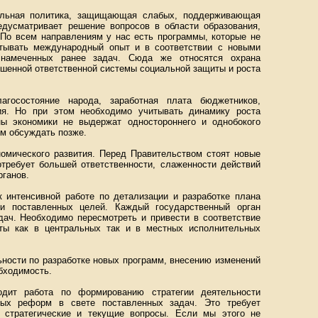
иальная политика, защищающая слабых, поддерживающая
редусматривает решение вопросов в области образования,
 По всем направлениям у нас есть программы, которые не
тывать международный опыт и в соответствии с новыми
 намеченных ранее задач. Сюда же относятся охрана
шенной ответственной системы социальной защиты и роста
госостояние народа, заработная плата бюджетников,
ия. Но при этом необходимо учитывать динамику роста
ны экономики не выдержат одностороннего и однобокого
м обсуждать позже.
номического развития. Перед Правительством стоят новые
отребует большей ответственности, слаженности действий
рганов.
к интенсивной работе по детализации и разработке плана
ии поставленных целей. Каждый государственный орган
дач. Необходимо пересмотреть и привести в соответствие
ты как в центральных так и в местных исполнительных
ности по разработке новых программ, внесению изменений
бходимость.
дит работа по формированию стратегии деятельности
мых реформ в свете поставленных задач. Это требует
 стратегические и текущие вопросы. Если мы этого не