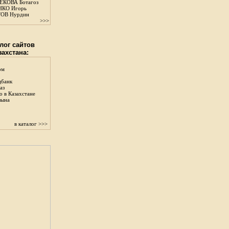
КОВА Ботагоз
КО Игорь
ОВ Нурдин
>>>
лог сайтов
захстана:
ом
цбанк
аз
о в Казахстане
зына
в каталог >>>