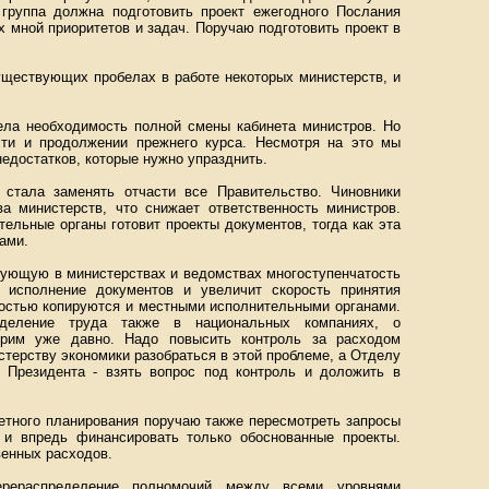
группа должна подготовить проект ежегодного Послания
 мной приоритетов и задач. Поручаю подготовить проект в
уществующих пробелах в работе некоторых министерств, и
ела необходимость полной смены кабинета министров. Но
ти и продолжении прежнего курса. Несмотря на это мы
едостатков, которые нужно упразднить.
 стала заменять отчасти все Правительство. Чиновники
ва министерств, что снижает ответственность министров.
ельные органы готовит проекты документов, тогда как эта
ами.
вующую в министерствах и ведомствах многоступенчатость
 исполнение документов и увеличит скорость принятия
остью копируются и местными исполнительными органами.
еделение труда также в национальных компаниях, о
орим уже давно. Надо повысить контроль за расходом
терству экономики разобраться в этой проблеме, а Отделу
 Президента - взять вопрос под контроль и доложить в
етного планирования поручаю также пересмотреть запросы
 и впредь финансировать только обоснованные проекты.
венных расходов.
ерераспределение полномочий между всеми уровнями