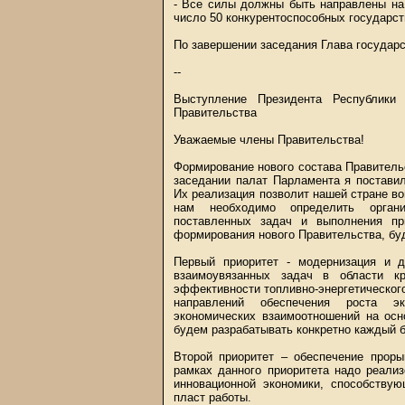
- Все силы должны быть направлены на
число 50 конкурентоспособных государст
По завершении заседания Глава государ
--
Выступление Президента Республики 
Правительства
Уважаемые члены Правительства!
Формирование нового состава Правитель
заседании палат Парламента я постави
Их реализация позволит нашей стране во
нам необходимо определить орган
поставленных задач и выполнения пр
формирования нового Правительства, буд
Первый приоритет - модернизация и д
взаимоувязанных задач в области кр
эффективности топливно-энергетическог
направлений обеспечения роста эк
экономических взаимоотношений на осн
будем разрабатывать конкретно каждый б
Второй приоритет – обеспечение проры
рамках данного приоритета надо реали
инновационной экономики, способствую
пласт работы.