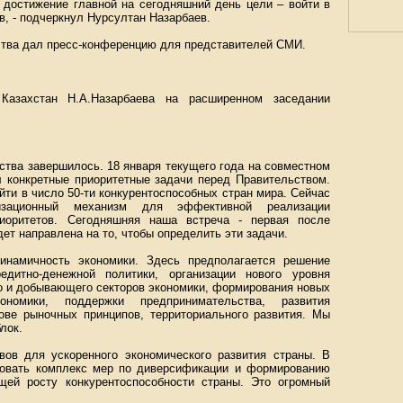
 достижение главной на сегодняшний день цели – войти в
в, - подчеркнул Нурсултан Назарбаев.
ства дал пресс-конференцию для представителей СМИ.
Казахстан Н.А.Назарбаева на расширенном заседании
ства завершилось. 18 января текущего года на совместном
л конкретные приоритетные задачи перед Правительством.
йти в число 50-ти конкурентоспособных стран мира. Сейчас
изационный механизм для эффективной реализации
иоритетов. Сегодняшняя наша встреча - первая после
ет направлена на то, чтобы определить эти задачи.
инамичность экономики. Здесь предполагается решение
едитно-денежной политики, организации нового уровня
о и добывающего секторов экономики, формирования новых
ономики, поддержки предпринимательства, развития
ове рыночных принципов, территориального развития. Мы
лок.
вов для ускоренного экономического развития страны. В
зовать комплекс мер по диверсификации и формированию
щей росту конкурентоспособности страны. Это огромный