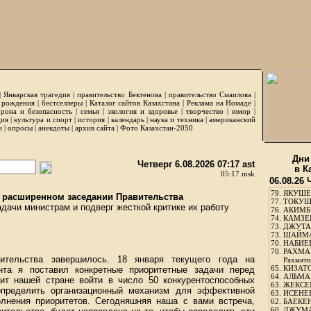
|
Январская трагедия
|
правительство Бектенова
|
правительство Смаилова
|
 рождения
|
бестселлеры
|
Каталог сайтов Казахстана
|
Реклама на Номаде
|
рона и безопасность
|
семья
|
экология и здоровье
|
творчество
|
юмор
|
ция
|
культура и спорт
|
история
|
календарь
|
наука и техника
|
американский
и
|
опросы
|
анекдоты
|
архив сайта
|
Фото Казахстан-2050
Дни
Четверг 6.08.2026 07:17 ast
в К
05:17 msk
06.08.26 
79.
ЯКУШЕ
в расширенном заседании Правительства
77.
ТОКУШЕ
дачи министрам и подверг жесткой критике их работу
76.
АКИМБЕ
74.
КАМЗЕБ
73.
ДЖУТАБ
73.
ШАЙМА
70.
НАБИЕВ
70.
РАХМА
ительства завершилось. 18 января текущего года на
Рахмати
65.
КИЗАТО
нта я поставил конкретные приоритетные задачи перед
64.
АЛЬМА
ит нашей стране войти в число 50 конкурентоспособных
63.
ЖЕКСЕМ
определить организационный механизм для эффективной
63.
ИСЕНЕЕ
лнения приоритетов. Сегодняшняя наша с вами встреча,
62.
БАЕКЕН
60.
ДЖУМА