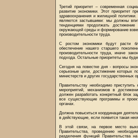
Третий приоритет – современная соц
развитие экономики. Этот приоритет п
здравоохранения и жилищной политики.
являются застывшими: мы должны впи
тенденциями продолжать достижение
окружающей среды и формирование взве
производительности труда.
С ростом экономики будут расти бла
обеспечение нашего старшего поколен
производительности труда, иначе зако
подхода. Остальные приоритеты мы буде
Сегодня на повестке дня - вопросы эко
серьезные цели, достижение которых п
министерств и других государственных о
Правительству необходимо приступить 
мероприятий, механизмов в достижен
должен разработать конкретный блок за
все существующие программы и проек
органах.
Должна повыситься координация деятель
в действующие, если появится такая нео
В этой связи, на первое место выхо
Правительства, проведению необходи
разделения функций Правительства на