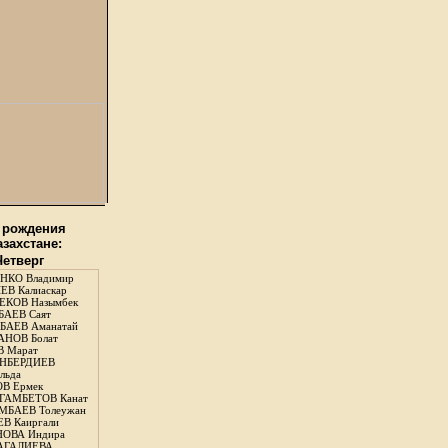
 рождения
азахстане:
Четверг
НКО Владимир
В Калиаскар
КОВ Назымбек
АЕВ Саят
АЕВ Аманатай
НОВ Болат
 Марат
НБЕРДИЕВ
льда
В Ермек
ГАМБЕТОВ Канат
БАЕВ Толеужан
В Каиргали
ОВА Индира
ГАЛИЕВА