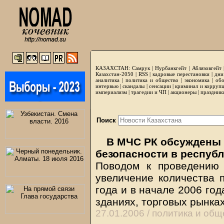
КАЗАХСТАН:
Самрук
|
Нурбанкгейт
|
Аблязовгейт
Казахстан-2050 |
RSS
|
кадровые перестановки
|
дни
аналитика
|
политика и общество
|
экономика
|
обо
интервью
|
скандалы
|
сенсации
|
криминал и корруп
империализм
|
трагедии и ЧП
|
акционеры
|
праздник
Поиск
В МЧС РК обсуждены 
безопасности в респуб
Поводом к проведению 
увеличение количества 
года и в начале 2006 го
зданиях, торговых рынка
27.01.2006 /
политика и общ