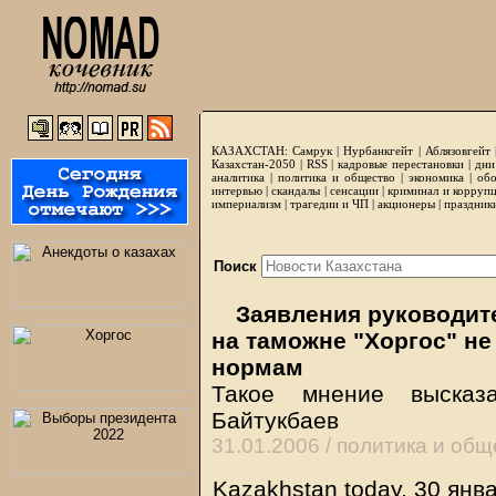
КАЗАХСТАН:
Самрук
|
Нурбанкгейт
|
Аблязовгейт
Казахстан-2050 |
RSS
|
кадровые перестановки
|
дни
аналитика
|
политика и общество
|
экономика
|
обо
интервью
|
скандалы
|
сенсации
|
криминал и корруп
империализм
|
трагедии и ЧП
|
акционеры
|
праздник
Поиск
Заявления руководите
на таможне "Хоргос" н
нормам
Такое мнение высказ
Байтукбаев
31.01.2006 /
политика и общ
Kazakhstan today, 30 янв