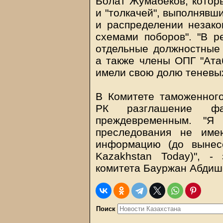
Болат Жумабеков, которы
и "толкачей", выполнявш
и распределении незако
схемами поборов". "В р
отдельные должностные 
а также члены ОПГ "Атаб
имели свою долю теневых 
В Комитете таможенног
РК разглашение фа
преждевременным. "Я 
преследования не име
информацию (до вынес
Kazakhstan Today
)", -
комитета Бауржан Абдиш
Поиск