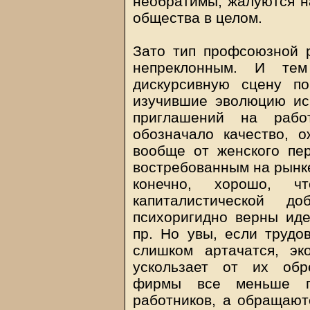
необратимы, жалуются н
общества в целом.
Зато тип профсоюзной р
непреклонным. И те
дискурсивную сцену пон
изучившие эволюцию исп
приглашений на рабо
обозначало качество, 
вообще от женского пе
востребованным на рынке
конечно, хорошо, 
капиталистической д
психоригидно верны иде
пр. Но увы, если трудо
слишком артачатся, эк
ускользает от их обр
фирмы все меньше по
работников, а обращают