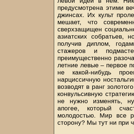
левой идеи в нем. Ни
предусмотрена этими ве
джинсах. Их культ прол
мешает, что современ
сверхзащищен социально
азиатских собратьев, н
получив диплом, года
стажеров и подмаст
преимущественно разоча
летние левые – первое п
не какой-нибудь про
нарциссичную ностальги
возводят в ранг золотого
конвульсивную стратеги
не нужно изменять, н
апогее, который счас
молодостью. Мир все 
сторону? Мы тут ни при ч