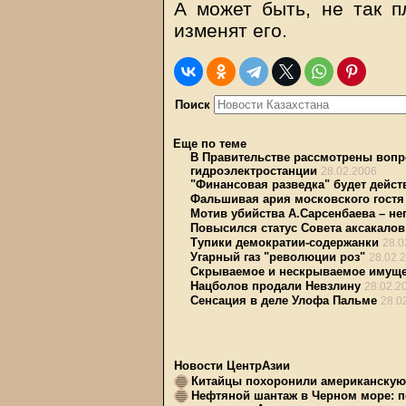
А может быть, не так п
изменят его.
Поиск
Еще по теме
В Правительстве рассмотрены вопр
гидроэлектростанции
28.02.2006
"Финансовая разведка" будет дейст
Фальшивая ария московского гостя
Мотив убийства А.Сарсенбаева – не
Повысился статус Совета аксакало
Тупики демократии-содержанки
28.0
Угарный газ "революции роз"
28.02.
Скрываемое и нескрываемое имуще
Нацболов продали Невзлину
28.02.2
Сенсация в деле Улофа Пальме
28.0
Новости ЦентрАзии
Китайцы похоронили американскую 
Нефтяной шантаж в Черном море: п