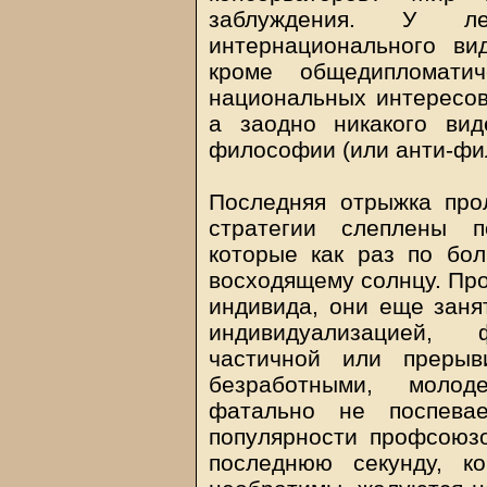
заблуждения. У л
интернационального ви
кроме общедипломати
национальных интересов 
а заодно никакого вид
философии (или анти-фи
Последняя отрыжка про
стратегии слеплены п
которые как раз по бо
восходящему солнцу. Пр
индивида, они еще занят
индивидуализацией, ф
частичной или прерыв
безработными, молод
фатально не поспева
популярности профсоюзо
последнюю секунду, к