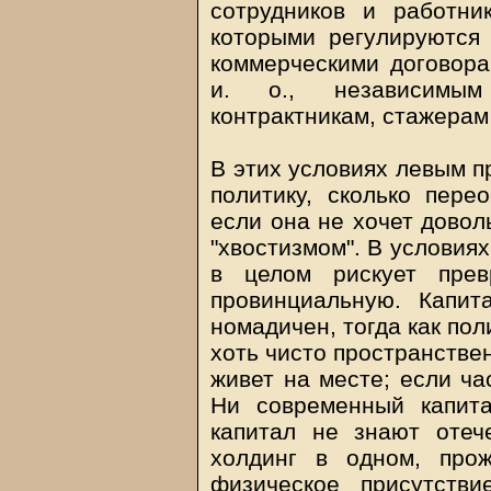
сотрудников и работни
которыми регулируются 
коммерческими договора
и. о., независимым
контрактникам, стажерам и
В этих условиях левым п
политику, сколько пере
если она не хочет довол
"хвостизмом". В условия
в целом рискует прев
провинциальную. Капит
номадичен, тогда как пол
хоть чисто пространстве
живет на месте; если ча
Ни современный капит
капитал не знают отеч
холдинг в одном, про
физическое присутств