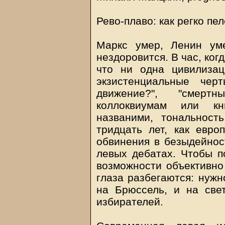
Рево-плаво: как регко пел
Маркс умер, Ленин уме
нездоровится. В час, ко
что ни одна цивилизац
экзистенциальные чер
движение?", "смер
коллоквиумам или к
названими, тональнос
тридцать лет, как евро
обвинения в безыдейнос
левых дебатах. Чтобы по
возможности объективно
глаза разбегаются: нужн
на Брюссель, и на све
избирателей.