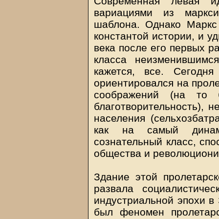
Современная левая и
вариациями из маркси
шаблона. Однако Маркс
константой истории, и уд
века после его первых ра
класса неизменившимс
кажется, все. Сегодн
ориентировался на проле
соображений (на то 
благотворительность), н
населения (сельхозбатр
как на самый динам
сознательный класс, спо
общества и революциони
Здание этой пролетарск
развала социалистиче
индустриальной эпохи в
был феномен пролетарс