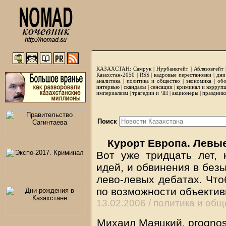
КАЗАХСТАН:
Самрук
|
Нурбанкгейт
|
Аблязовгейт
Казахстан-2050 |
RSS
|
кадровые перестановки
|
дни
аналитика
|
политика и общество
|
экономика
|
обо
интервью
|
скандалы
|
сенсации
|
криминал и корруп
империализм
|
трагедии и ЧП
|
акционеры
|
праздник
Поиск
Курорт Европа. Левы
Вот уже тридцать лет, 
идей, и обвинения в без
лево-левых дебатах. Что
по возможности объектив
13.02.2006 /
политика и общ
Михаил Маяцкий, prognos