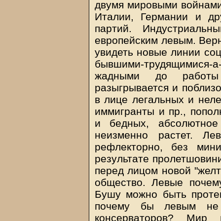
двумя мировыми войнами,
Италии, Германии и др
партий. Индустриальн
европейским левым. Вер
увидеть новые линии со
бывшими-трудящимися-
жадными до работы
разыгрывается и поблизо
в лице легальных и неле
иммигранты и пр., поп
и бедных, абсолютное
неизменно растет. Ле
рефлекторно, без мин
результате пролетшовини
перед лицом новой "желт
общество. Левые почему
Бушу можно быть протек
почему бы левым не 
консерваторов? Мир