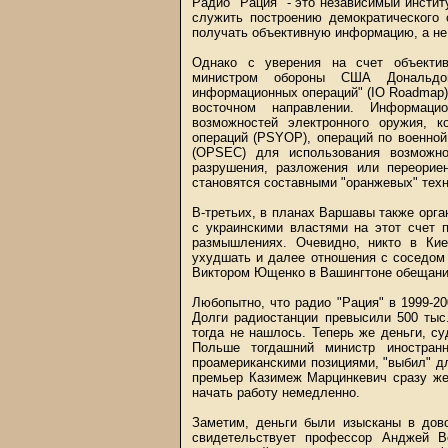
Радио "Рация" - это независимый инсти
служить построению демократического 
получать объективную информацию, а не
Однако с уверения на счет объектив
министром обороны США Дональдо
информационных операций" (IO Roadmap)
восточном направлении. Информацио
возможностей электронного оружия, к
операций (PSYOP), операций по военной
(OPSEC) для использования возможно
разрушения, разложения или переорие
становятся составными "оранжевых" техн
В-третьих, в планах Варшавы также орга
с украинскими властями на этот счет 
размышлениях. Очевидно, никто в Ки
ухудшать и далее отношения с соседом 
Виктором Ющенко в Вашингтоне обещание
Любопытно, что радио "Рация" в 1999-2
Долги радиостанции превысили 500 тыс
тогда не нашлось. Теперь же деньги, с
Польше тогдашний министр иностран
проамериканскими позициями, "выбил" д
премьер Казимеж Марцинкевич сразу же
начать работу немедленно.
Заметим, деньги были изысканы в дов
свидетельствует профессор Анджей В