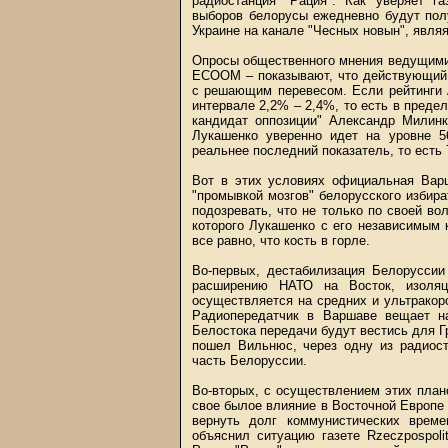
радиостанция "Рация". Как уверяет га
выборов белорусы ежедневно будут пол
Украине на канале "Чесных новын", явля
Опросы общественного мнения ведущим
ЕСООМ – показывают, что действующий 
с решающим перевесом. Если рейтинги 
интервале 2,2% – 2,4%, то есть в преде
кандидат оппозиции" Александр Милинк
Лукашенко уверенно идет на уровне 5
реальнее последний показатель, то есть
Вот в этих условиях официальная Варш
"промывкой мозгов" белорусского избир
подозревать, что не только по своей во
которого Лукашенко с его независимым
все равно, что кость в горле.
Во-первых, дестабилизация Белоруссии
расширению НАТО на Восток, изоля
осуществляется на средних и ультракор
Радиопередатчик в Варшаве вещает н
Белостока передачи будут вестись для Г
пошел Вильнюс, через одну из радиост
часть Белоруссии.
Во-вторых, с осуществлением этих план
свое былое влияние в Восточной Европе 
вернуть долг коммунистических време
объяснил ситуацию газете Rzeczpospol