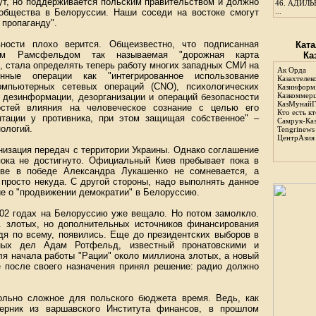
тут, но поддерживается польским правительством и должно
46.
АДИЛЬБ
общества в Белоруссии. Наши соседи на востоке смогут
...
 пропаганду".
ности плохо верится. Общеизвестно, что подписанная
Ката
м Рамсфельдом так называемая "дорожная карта
Ка
, стала определять теперь работу многих западных СМИ на
Ак Орда
нные операции как "интегрированное использование
Казахтелек
омпьютерных сетевых операций (CNO), психологических
Казинформ
Казкоммер
 дезинформации, дезорганизации и операций безопасности
КазМунайГ
стей влияния на человеческое сознание с целью его
Кто есть кт
нтации у противника, при этом защищая собственное" –
Самрук-Ка
ологий.
Tengrinews
ЦентрАзия
низация передач с территории Украины. Однако соглашение
пока не достигнуто. Официальный Киев пребывает пока в
еве в победе Александра Лукашенко не сомневается, а
просто некуда. С другой стороны, надо выполнять данное
 о "продвижении демократии" в Белоруссию.
002 годах на Белоруссию уже вещало. Но потом замолкло.
. злотых, но дополнительных источников финансирования
удя по всему, появились. Еще до президентских выборов в
ных дел Адам Ротфельд, известный пронатовскими и
ля начала работы "Рации" около миллиона злотых, а новый
 после своего назначения принял решение: радио должно
ольно сложное для польского бюджета время. Ведь, как
ерник из варшавского Института финансов, в прошлом