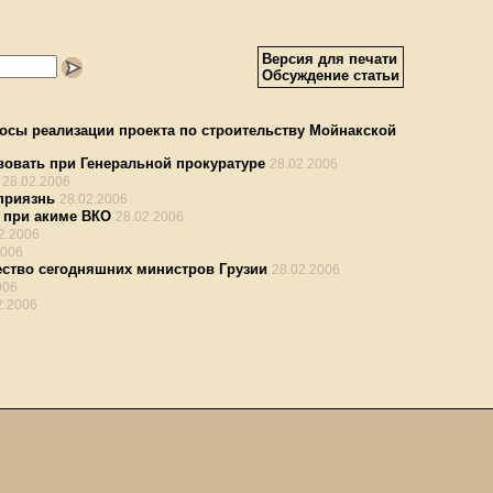
Версия для печати
Обсуждение статьи
осы реализации проекта по строительству Мойнакской
вовать при Генеральной прокуратуре
28.02.2006
28.02.2006
приязнь
28.02.2006
в при акиме ВКО
28.02.2006
2.2006
2006
ство сегодняшних министров Грузии
28.02.2006
006
2.2006