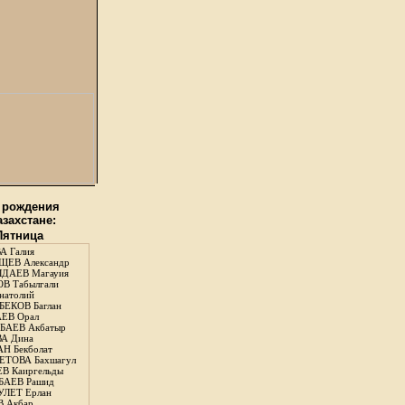
 рождения
азахстане:
 Пятница
А Галия
ЕВ Александр
ДАЕВ Магауия
В Табылгали
натолий
ЕКОВ Баглан
ЕВ Орал
АЕВ Акбатыр
А Дина
Н Бекболат
ТОВА Бахшагул
В Каиргельды
АЕВ Рашид
ЛЕТ Ерлан
 Акбар