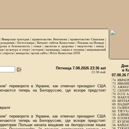
|
Январская трагедия
|
правительство Бектенова
|
правительство Смаилова
|
 рождения
|
бестселлеры
|
Каталог сайтов Казахстана
|
Реклама на Номаде
|
рона и безопасность
|
семья
|
экология и здоровье
|
творчество
|
юмор
|
ция
|
культура и спорт
|
история
|
календарь
|
наука и техника
|
американский
и
|
опросы
|
анекдоты
|
архив сайта
|
Фото Казахстан-2050
Дни
Пятница 7.08.2026 23:36 ast
в К
21:36 msk
07.08.26
74.
ИБРАЕВ
73.
ИВАНИЩ
ом" перевороте в Украине, как отмечал президент США
72.
АЖМОЛ
ючаются теперь на Белоруссию, где вскоре предстоят
72.
САПАРО
70.
ЕССЕ А
70.
МАКУЛБ
69.
БИТЕБА
69.
НАДЫРБ
евраля
63.
ГАЛИЕВ
60.
ТЛЕУХА
59.
АЛИМБЕ
ом" перевороте в Украине, как отмечал президент США
58.
ЕСЕНЕЕ
ючаются теперь на Белоруссию, где вскоре предстоят
57.
КУЗЕМБ
ерритории Польши начала вещание на белорусском языке
56.
БАЙДАУ
56.
ТУКАЕВ