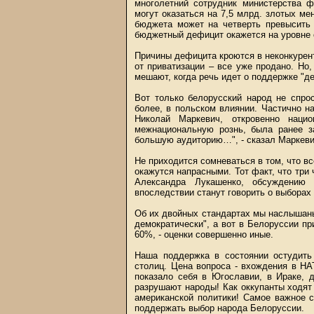
многолетний сотрудник министерства ф
могут оказаться на 7,5 млрд. злотых м
бюджета может на четверть превысить 
бюджетный дефицит окажется на уровне 
Причины дефицита кроются в неконкурен
от приватизации – все уже продано. Но
мешают, когда речь идет о поддержке "д
Вот только белорусский народ не спро
более, в польском влиянии. Частично н
Николай Маркевич, откровенно нацио
межнациональную рознь, была ранее з
большую аудиторию…", - сказал Маркевич
Не приходится сомневаться в том, что вс
окажутся напрасными. Тот факт, что три
Александра Лукашенко, обсуждению 
впоследствии станут говорить о выборах
Об их двойных стандартах мы наслышаны
демократически", а вот в Белоруссии п
60%, - оценки совершенно иные.
Наша поддержка в состоянии остудить
столиц. Цена вопроса - вхождения в НА
показало себя в Югославии, в Ираке, 
разрушают народы! Как оккупанты ходя
американской политики! Самое важное 
поддержать выбор народа Белоруссии.