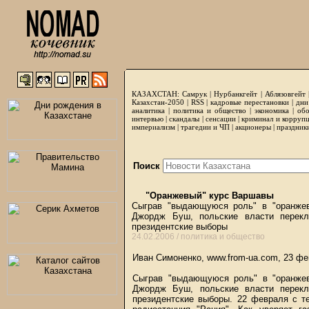
КАЗАХСТАН:
Самрук
|
Нурбанкгейт
|
Аблязовгейт
Казахстан-2050 |
RSS
|
кадровые перестановки
|
дни
аналитика
|
политика и общество
|
экономика
|
обо
интервью
|
скандалы
|
сенсации
|
криминал и корруп
империализм
|
трагедии и ЧП
|
акционеры
|
праздник
Поиск
"Оранжевый" курс Варшавы
Сыграв "выдающуюся роль" в "оранжев
Джордж Буш, польские власти перекл
президентские выборы
24.02.2006 /
политика и общество
Иван Симоненко, www.from-ua.com, 23 ф
Сыграв "выдающуюся роль" в "оранжев
Джордж Буш, польские власти перекл
президентские выборы. 22 февраля с т