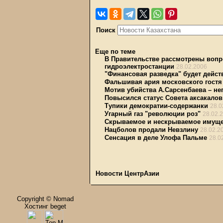
Поиск
Еще по теме
В Правительстве рассмотрены вопр
гидроэлектростанции
28.02.2006
"Финансовая разведка" будет дейст
Фальшивая ария московского гостя
Мотив убийства А.Сарсенбаева – не
Повысился статус Совета аксакало
Тупики демократии-содержанки
28.0
Угарный газ "революции роз"
28.02.
Скрываемое и нескрываемое имуще
Нацболов продали Невзлину
28.02.2
Сенсация в деле Улофа Пальме
28.0
Новости ЦентрАзии
Copyright © Nomad
Хостинг beget