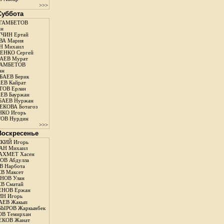
>>>
 Суббота
ГАМБЕТОВ
ан
ЧИН Ертай
ВА Мария
Н Михаил
ЕНКО Сергей
АЕВ Мурат
АМБЕТОВ
ан
АЕВ Берик
ЕВ Кайрат
ОВ Ерлан
ЕВ Бауржан
БАЕВ Нуржан
КОВА Ботагоз
КО Игорь
ОВ Нурдин
>>>
 Воскресенье
КИЙ Игорь
АН Михаил
АХМЕТ Хасен
В Абдулла
 Нарбота
В Максет
НОВ Улан
В Сматай
ЕНОВ Ержан
Н Игорь
АЕВ Жакып
ЫРОВ Жаркынбек
В Темирхан
КОВ Жанат