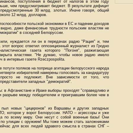
инансов, поступления в бюджет от налогов в этом году
еньше, чем предусматривает бюджет. В результате дефицит
предусмотренные 30 млрд. злотых. Иначе говоря, общий
около 12 млрд. долларов.
тоспособности польской экономики в ЕС и падении доходов
, видно, даже финансовые трудности польским властям не
емократии" в соседней Белоруссии.
сили, нуждается ли он в передачах радио "Рация" и, тем
а этот вопрос ответил оппозиционный журналист из Гродно
налистическая газета которого "Погоня", разжигающая
акрыта властями. "Не думаю, чтобы новое радио имело
 в интервью газете Rzeczpospolita.
е потуги поляков на поприще агитации белорусского народа
 четверти избирателей намерены голосовать за кандидатуру
просто не подлежит. Вне зависимости от того, что
 представители западных "демократий".
: в Афганистане и Ираке выборы проходят "справедливо и
ри разрыве между победителем и проигравшим более чем в
 пыл новых "цицеронов" из Варшавы и других западных
ТО, которое у ворот Белоруссии. НАТО – агрессоры и уже
да по всему миру. Они несут с собой военные базы! Они
т по улицам с оружием! Мы тоже можем стать заложниками
сейчас для всех людей здравого смысла в странах СНГ –