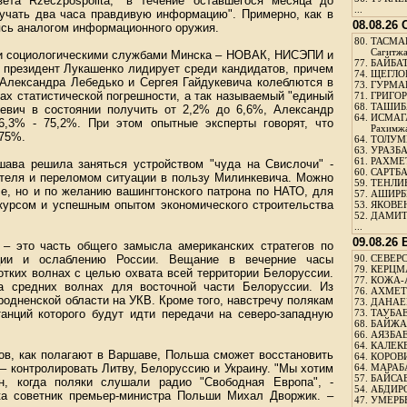
зета Rzeczpospolita, "в течение оставшегося месяца до
...
учать два часа правдивую информацию". Примерно, как в
08.08.26
ясь аналогом информационного оружия.
80.
ТАСМА
Сагитж
и социологическими службами Минска – НОВАК, НИСЭПИ и
77.
БАЙБАТ
президент Лукашенко лидирует среди кандидатов, причем
74.
ЩЕГЛО
Александра Лебедько и Сергея Гайдукевича колеблются в
73.
ГУРМА
лах статистической погрешности, а так называемый "единый
71.
ГРИГОР
68.
ТАШИБ
евич в состоянии получить от 2,2% до 6,6%, Александр
64.
ИСМАГ
6,3% - 75,2%. При этом опытные эксперты говорят, что
Рахимж
 75%.
64.
ТОЛУМБ
63.
УРАЗБА
61.
РАХМЕТ
ава решила заняться устройством "чуда на Свислочи" -
60.
САРТБА
ателя и переломом ситуации в пользу Милинкевича. Можно
59.
ТЕНЛИ
ле, но и по желанию вашингтонского патрона по НАТО, для
57.
АШИРБЕ
 курсом и успешным опытом экономического строительства
53.
ЯКОВЕН
52.
ДАМИТ
...
09.08.26
 – это часть общего замысла американских стратегов по
ции и ослаблению России. Вещание в вечерние часы
90.
СЕВЕРС
79.
КЕРЦМ
отких волнах с целью охвата всей территории Белоруссии.
77.
КОЖА-
а средних волнах для восточной части Белоруссии. Из
76.
АХМЕТО
родненской области на УКВ. Кроме того, навстречу полякам
73.
ДАНАЕВ
анций которого будут идти передачи на северо-западную
73.
ТАУБАЕ
68.
БАЙЖА
66.
АЯЗБАЕ
64.
КАЛЕК
ов, как полагают в Варшаве, Польша сможет восстановить
64.
КОРОВИ
– контролировать Литву, Белоруссию и Украину. "Мы хотим
64.
МАРАБ
57.
БАЙСАБ
н, когда поляки слушали радио "Свободная Европа", -
54.
АБДИРО
ita советник премьер-министра Польши Михал Дворжик. –
47.
УМЕРБЕ