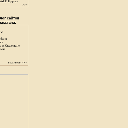
АЕВ Нурлан
>>>
лог сайтов
захстана:
ом
цбанк
аз
о в Казахстане
зына
в каталог >>>