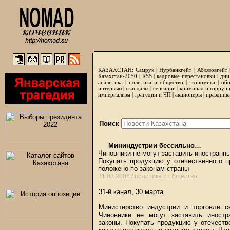
КАЗАХСТАН:
Самрук
|
Нурбанкгейт
|
Аблязовгейт
Казахстан-2050 |
RSS
|
кадровые перестановки
|
дни
аналитика
|
политика и общество
|
экономика
|
обо
интервью
|
скандалы
|
сенсации
|
криминал и корруп
империализм
|
трагедии и ЧП
|
акционеры
|
праздник
Поиск
Мининдустрии бессильно…
Чиновники не могут заставить иностран
Покупать продукцию у отечественного п
положено по законам страны
31.03.2006 /
политика и общество
31-й канал, 30 марта
Министерство индустрии и торговли с
Чиновники не могут заставить иност
законы. Покупать продукцию у отечеств