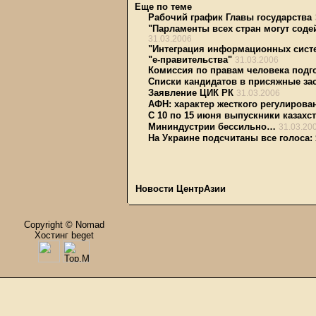
Еще по теме
Рабочий график Главы государства
"Парламенты всех стран могут сод
31.03.2006
"Интеграция информационных систе
"е-правительства"
31.03.2006
Комиссия по правам человека подг
Списки кандидатов в присяжные за
Заявление ЦИК РК
31.03.2006
АФН: характер жесткого регулирова
С 10 по 15 июня выпускники казахс
Мининдустрии бессильно…
31.03.20
На Украине подсчитаны все голоса
Новости ЦентрАзии
Copyright © Nomad
Хостинг beget