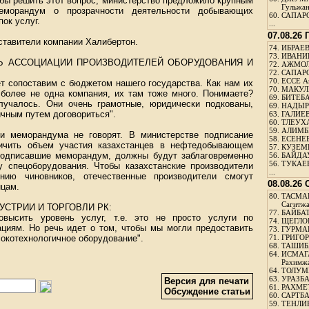
обы решить этот вопрос, министерство предложило крупным
Гульжа
еморандум о прозрачности деятельности добывающих
60.
САПАРО
ок услуг.
...
07.08.26
ставители компании Халибертон.
74.
ИБРАЕВ
73.
ИВАНИЩ
Ь АССОЦИАЦИИ ПРОИЗВОДИТЕЛЕЙ ОБОРУДОВАНИЯ И
72.
АЖМОЛ
72.
САПАРО
70.
ЕССЕ А
ет сопоставим с бюджетом нашего государства. Как нам их
70.
МАКУЛБ
 более не одна компания, их там тоже много. Понимаете?
69.
БИТЕБА
лучалось. Они очень грамотные, юридически подкованы,
69.
НАДЫРБ
чным путем договориться".
63.
ГАЛИЕВ
60.
ТЛЕУХА
59.
АЛИМБЕ
и меморандума не говорят. В министерстве подписание
58.
ЕСЕНЕЕ
ичить объем участия казахстанцев в нефтедобывающем
57.
КУЗЕМБ
 подписавшие меморандум, должны будут заблаговременно
56.
БАЙДАУ
56.
ТУКАЕВ
у спецоборудования. Чтобы казахстанские производители
...
ению чиновников, отечественные производители смогут
08.08.26
нцам.
80.
ТАСМА
Сагитж
СТРИИ И ТОРГОВЛИ РК:
77.
БАЙБАТ
овысить уровень услуг, т.е. это не просто услуги по
74.
ЩЕГЛО
ациям. Но речь идет о том, чтобы мы могли предоставить
73.
ГУРМА
окотехнологичное оборудование".
71.
ГРИГОР
68.
ТАШИБ
64.
ИСМАГ
Рахимж
64.
ТОЛУМБ
63.
УРАЗБА
Версия для печати
61.
РАХМЕТ
Обсуждение статьи
60.
САРТБА
59.
ТЕНЛИ