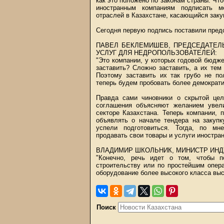
как это положено по законам страны. Чт
иностранным компаниям подписать м
отраслей в Казахстане, касающийся закуп
Сегодня первую подпись поставили пред
ПАВЕЛ БЕКЛЕМИШЕВ, ПРЕДСЕДАТЕЛ
УСЛУГ ДЛЯ НЕДРОПОЛЬЗОВАТЕЛЕЙ:
"Это компании, у которых годовой бюдж
заставить? Сложно заставить, а их тем
Поэтому заставить их так грубо не по
теперь будем пробовать более демократи
Правда сами чиновники о скрытой цел
соглашения объясняют желанием увел
секторе Казахстана. Теперь компании,
объявлять о начале тендера на закупк
успели подготовиться. Тогда, по мн
продавать свои товары и услуги иностра
ВЛАДИМИР ШКОЛЬНИК, МИНИСТР ИНДУ
"Конечно, речь идет о том, чтобы п
строительству или по простейшим опер
оборудование более высокого класса выс
Поиск