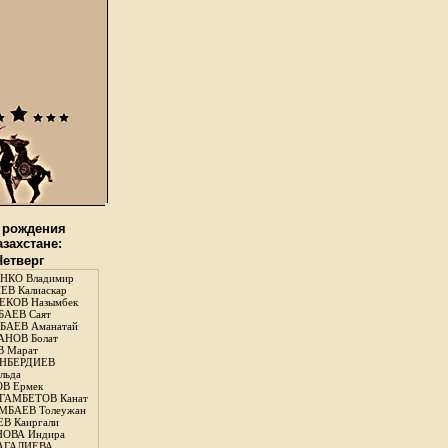
 рождения
азахстане:
Четверг
НКО Владимир
В Калиаскар
КОВ Назымбек
АЕВ Саят
АЕВ Аманатай
НОВ Болат
 Марат
НБЕРДИЕВ
льда
В Ермек
ГАМБЕТОВ Канат
БАЕВ Толеужан
В Каиргали
ОВА Индира
ГАЛИЕВА