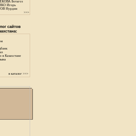
КОВА Ботагоз
КО Игорь
ОВ Нурдин
>>>
лог сайтов
захстана:
ом
цбанк
аз
о в Казахстане
зына
в каталог >>>