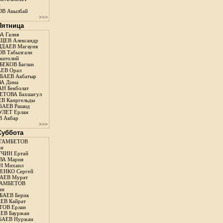
н
В Акылбай
>>>
 Пятница
А Галия
ЕВ Александр
ДАЕВ Магауия
В Табылгали
натолий
ЕКОВ Баглан
ЕВ Орал
АЕВ Акбатыр
А Дина
Н Бекболат
ТОВА Бахшагул
В Каиргельды
АЕВ Рашид
ЛЕТ Ерлан
 Акбар
>>>
 Суббота
ГАМБЕТОВ
ан
ЧИН Ертай
ВА Мария
Н Михаил
ЕНКО Сергей
АЕВ Мурат
АМБЕТОВ
ан
АЕВ Берик
ЕВ Кайрат
ОВ Ерлан
ЕВ Бауржан
БАЕВ Нуржан