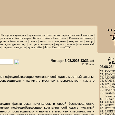
|
Январская трагедия
|
правительство Бектенова
|
правительство Смаилова
|
 рождения
|
бестселлеры
|
Каталог сайтов Казахстана
|
Реклама на Номаде
|
рона и безопасность
|
семья
|
экология и здоровье
|
творчество
|
юмор
|
ция
|
культура и спорт
|
история
|
календарь
|
наука и техника
|
американский
и
|
опросы
|
анекдоты
|
архив сайта
|
Фото Казахстан-2050
Дни
Четверг 6.08.2026 13:31 ast
в К
11:31 msk
06.08.26 
79.
ЯКУШЕ
77.
ТОКУШЕ
ные нефтедобывающие компании соблюдать местный законы.
76.
АКИМБЕ
роизводителя и нанимать местных специалистов - как это
74.
КАМЗЕБ
73.
ДЖУТАБ
73.
ШАЙМА
70.
НАБИЕВ
70.
РАХМА
Рахмати
65.
КИЗАТО
64.
АЛЬМА
егодня фактически призналось в своей беспомощности.
63.
ЖЕКСЕМ
ранные нефтедобывающие компании соблюдать местный
63.
ИСЕНЕЕ
енного производителя и нанимать местных специалистов -
62.
БАЕКЕН
60.
ДЖУМА