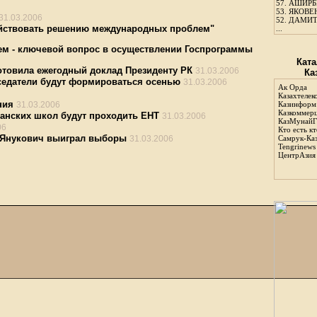
57.
АШИРБЕ
53.
ЯКОВЕН
31.03.2006
52.
ДАМИТ
ействовать решению международных проблем"
...
м - ключевой вопрос в осуществлении Госпрограммы
Ката
отовила ежегодный доклад Президенту РК
31.03.2006
Ка
седатели будут формироваться осенью
31.03.2006
Ак Орда
Казахтелек
ния
31.03.2006
Казинформ
Казкоммер
танских школ будут проходить ЕНТ
31.03.2006
КазМунайГ
06
Кто есть кт
: Янукович выиграл выборы
31.03.2006
Самрук-Ка
Tengrinews
ЦентрАзия