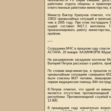
безопасности РК Берик Имашев, депу
работники отдела обороны и правопор
ответственные работники министерства, 
Министр Виктор Храпунов отметил, что
23832 чрезвычайных ситуаций и происшес
чем в 2005 году. При этом пострадали 
ущерб составил 9417,1 миллиона. 
проанализировать работу министерств
проблем.
-----
Сотрудники МЧС в прошлом году спасли 
АСТАНА. 20 января.
КАЗИНФОРМ
/Мурат
На расширенном заседании коллегии Ми
Валерий Петров рассказал о работе, про
По словам вице-министра, в прошлом г
чрезвычайным ситуациям совершено 653
были спасены 9637 человек, эвакуиров
первая медицинская помощь 844 постра
В.Петров отметил, что одной из важн
является отсутствие противопожарной
республики. Противопожарной службой 
13 800.
В прошедшем году значительно возросл