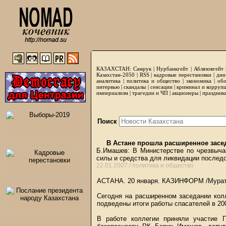
КАЗАХСТАН:
Самрук
|
Нурбанкгейт
|
Аблязовгейт
Казахстан-2050 |
RSS
|
кадровые перестановки
|
дни
аналитика
|
политика и общество
|
экономика
|
обо
интервью
|
скандалы
|
сенсации
|
криминал и корруп
империализм
|
трагедии и ЧП
|
акционеры
|
праздник
Поиск
В Астане прошла расширенное засе
Б.Имашев: В Министерстве по чрезвыча
силы и средства для ликвидации послед
22.01.2007 /
политика и общество
АСТАНА. 20 января.
КАЗИНФОРМ
/Мурат
Сегодня на расширенном заседании кол
подведены итоги работы спасателей в 20
В работе коллегии приняли участие 