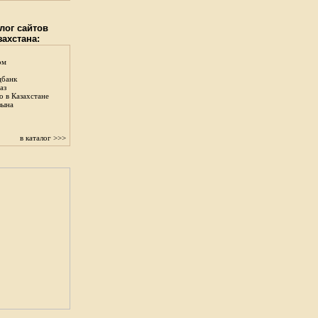
лог сайтов
захстана:
ом
цбанк
аз
о в Казахстане
зына
в каталог >>>