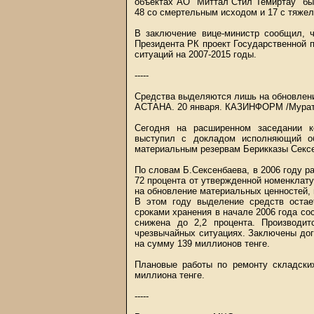
объектах АО "Миттал Стил Темиртау" бы
48 со смертельным исходом и 17 с тяже
В заключение вице-министр сообщил, ч
Президента РК проект Государственной
ситуаций на 2007-2015 годы.
-----
Средства выделяются лишь на обновлени
АСТАНА. 20 января.
КАЗИНФОРМ
/Мурат
Сегодня на расширенном заседании к
выступил с докладом исполняющий об
материальным резервам Берикказы Сексе
По словам Б.Сексенбаева, в 2006 году 
72 процента от утвержденной номенклату
на обновление материальных ценностей, 
В этом году выделение средств остае
сроками хранения в начале 2006 года со
снижена до 2,2 процента. Производи
чрезвычайных ситуациях. Заключены дог
на сумму 139 миллионов тенге.
Плановые работы по ремонту складск
миллиона тенге.
-----