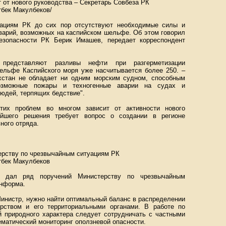
от нового руководства – Секретарь Совбеза РК
бек Макулбеков/
уациям РК до сих пор отсутствуют необходимые силы и
варий, возможных на каспийском шельфе. Об этом говорил
езопасности РК Берик Имашев, передает корреспондент
 представляют разливы нефти при разгерметизации
шельфе Каспийского моря уже насчитывается более 250. –
хстан не обладает ни одним морским судном, способным
возможные пожары и техногенные аварии на судах и
юдей, терпящих бедствие".
тих проблем во многом зависит от активности нового
ейшего решения требует вопрос о создании в регионе
ного отряда.
ерству по чрезвычайным ситуациям РК
бек Макулбеков
 дал ряд поручений Министерству по чрезвычайным
информа.
Министр, нужно найти оптимальный баланс в распределении
рством и его территориальными органами. В работе по
 природного характера следует сотрудничать с частными
матический мониторинг оползневой опасности.