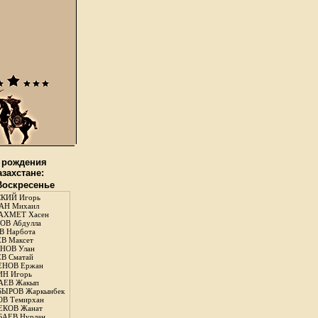
 рождения
азахстане:
 Воскресенье
КИЙ Игорь
АН Михаил
АХМЕТ Хасен
В Абдулла
 Нарбота
В Максет
НОВ Улан
В Сматай
ЕНОВ Ержан
Н Игорь
АЕВ Жакып
ЫРОВ Жаркынбек
В Темирхан
КОВ Жанат
АЕВ Нурлан