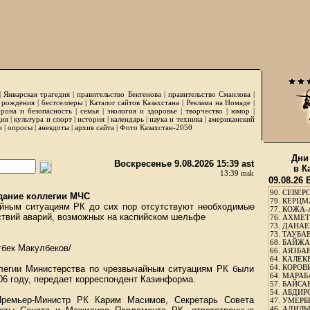
|
Январская трагедия
|
правительство Бектенова
|
правительство Смаилова
|
 рождения
|
бестселлеры
|
Каталог сайтов Казахстана
|
Реклама на Номаде
|
рона и безопасность
|
семья
|
экология и здоровье
|
творчество
|
юмор
|
ция
|
культура и спорт
|
история
|
календарь
|
наука и техника
|
американский
и
|
опросы
|
анекдоты
|
архив сайта
|
Фото Казахстан-2050
Дни
Воскресенье 9.08.2026 15:39 ast
в К
13:39 msk
09.08.26
90.
СЕВЕРС
дание коллегии МЧС
79.
КЕРЦМ
йным ситуациям РК до сих пор отсутствуют необходимые
77.
КОЖА-
ствий аварий, возможных на каспийском шельфе
76.
АХМЕТО
73.
ДАНАЕВ
73.
ТАУБАЕ
68.
БАЙЖА
бек Макулбеков/
66.
АЯЗБАЕ
64.
КАЛЕК
64.
КОРОВИ
легии Министерства по чрезвычайным ситуациям РК были
64.
МАРАБ
06 году, передает корреспондент Казинформа.
57.
БАЙСАБ
54.
АБДИРО
Премьер-Министр РК Карим Масимов, Секретарь Совета
47.
УМЕРБЕ
46.
АДИЛЬБ