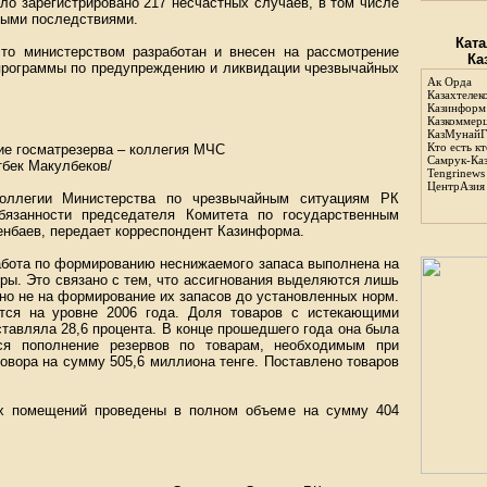
ло зарегистрировано 217 несчастных случаев, в том числе
лыми последствиями.
Ката
то министерством разработан и внесен на рассмотрение
Ка
 программы по предупреждению и ликвидации чрезвычайных
Ак Орда
Казахтелек
Казинформ
Казкоммер
КазМунайГ
Кто есть кт
е госматрезерва – коллегия МЧС
Самрук-Ка
бек Макулбеков/
Tengrinews
ЦентрАзия
оллегии Министерства по чрезвычайным ситуациям РК
язанности председателя Комитета по государственным
нбаев, передает корреспондент Казинформа.
работа по формированию неснижаемого запаса выполнена на
ры. Это связано с тем, что ассигнования выделяются лишь
но не на формирование их запасов до установленных норм.
тся на уровне 2006 года. Доля товаров с истекающими
ставляла 28,6 процента. В конце прошедшего года она была
тся пополнение резервов по товарам, необходимым при
овора на сумму 505,6 миллиона тенге. Поставлено товаров
их помещений проведены в полном объеме на сумму 404