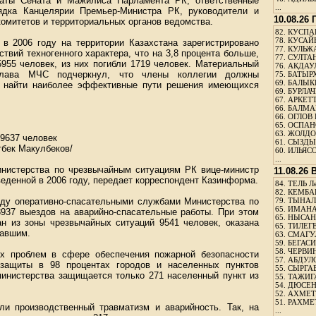
таты Сената и Мажилиса Парламента РК, ответственные
...
ядка Канцелярии Премьер-Министра РК, руководители и
10.08.26
комитетов и территориальных органов ведомства.
82.
КУСПАН
78.
КУСАЙ
 в 2006 году на территории Казахстана зарегистрировано
77.
КУЛЬЖА
твий техногенного характера, что на 3,8 процента больше,
77.
СУЛТАН
5955 человек, из них погибли 1719 человек. Материальный
76.
АКДАУ
Глава МЧС подчеркнул, что члены коллегии должны
75.
БАТЫР
69.
БАЛЫКБ
а, найти наиболее эффективные пути решения имеющихся
69.
БУРЛАЧ
67.
АРКЕТТ
66.
БАЛМА
66.
ОГЛОВ 
65.
ОСПАН
63.
ЖОЛДО
9637 человек
61.
СЫЗДЫК
бек Макулбеков/
60.
ИЛЬЯСО
...
нистерства по чрезвычайным ситуациям РК вице-министр
11.08.26
веденной в 2006 году, передает корреспондент Казинформа.
84.
ТЕЛЬ Л
82.
КЕМБАЕ
оду оперативно-спасательными службами Министерства по
79.
ТЫНАЛ
65.
ИМАНА
937 выездов на аварийно-спасательные работы. При этом
65.
НЫСАНБ
ан из зоны чрезвычайных ситуаций 9541 человек, оказана
65.
ТИЛЕГЕ
давшим.
63.
СМАГУЛ
59.
БЕГАСИ
58.
ЧЕРВИН
ых проблем в сфере обеспечения пожарной безопасности
57.
АБДУЛО
 защиты в 98 процентах городов и населенных пунктов
55.
СЫРГАБ
министерства защищается только 271 населенный пункт из
55.
ТАЖИГ
54.
ДЮСЕН
52.
АХМЕТ
51.
РАХМЕ
и производственный травматизм и аварийность. Так, на
...