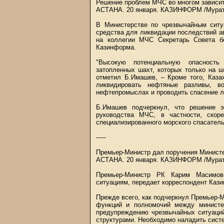
Решение проблем МЧС во многом зависит 
АСТАНА. 20 января.
КАЗИНФОРМ
/Мурат
В Министерстве по чрезвычайным сит
средства для ликвидации последствий а
на коллегии МЧС Секретарь Совета б
Казинформа.
"Высокую потенциальную опасность
затопленных шахт, которых только на 
отметил Б.Имашев, – Кроме того, Каза
ликвидировать нефтяные разливы, 
нефтепромыслах и проводить спасение л
Б.Имашев подчеркнул, что решение э
руководства МЧС, в частности, скор
специализированного морского спасатель
-----
Премьер-Министр дал поручения Минист
АСТАНА. 20 января.
КАЗИНФОРМ
/Мурат
Премьер-Министр РК Карим Масимов
ситуациям, передает корреспондент Каз
Прежде всего, как подчеркнул Премьер-
функций и полномочий между министе
предупреждению чрезвычайных ситуаций
структурами. Необходимо наладить систе