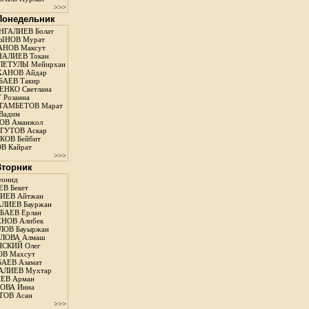
>>>
 Понедельник
ГАЛИЕВ Болат
ЫНОВ Мурат
НОВ Максут
АЛИЕВ Токан
ЛЕТУЛЫ Мейирхан
ХАНОВ Айдар
АЕВ Такир
ЕНКО Светлана
 Розанна
ГАМБЕТОВ Марат
Вадим
ОВ Аманжол
ГУТОВ Аскар
ОВ Бейбит
В Кайрат
>>>
 Вторник
еонид
В Бекет
ИЕВ Айтжан
ЛИЕВ Бауржан
АЕВ Ерлан
НОВ Алибек
ОВ Бауыржан
ЛОВА Алмаш
СКИЙ Олег
В Махсут
АЕВ Азамат
АЛИЕВ Мухтар
ЕВ Арман
ОВА Инна
ТОВ Асан
>>>