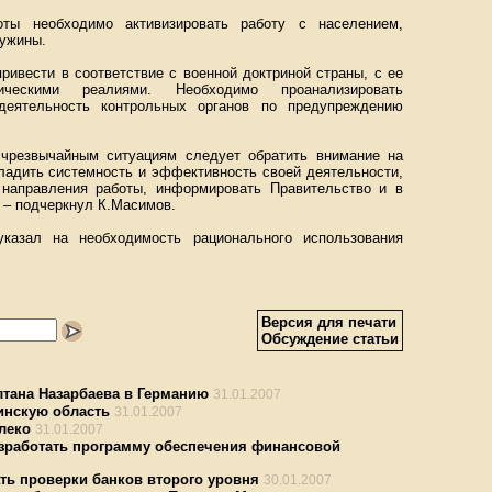
ты необходимо активизировать работу с населением,
ружины.
ривести в соответствие с военной доктриной страны, с ее
ическими реалиями. Необходимо проанализировать
 деятельность контрольных органов по предупреждению
 чрезвычайным ситуациям следует обратить внимание на
ладить системность и эффективность своей деятельности,
 направления работы, информировать Правительство и в
, – подчеркнул К.Масимов.
указал на необходимость рационального использования
Версия для печати
Обсуждение статьи
тана Назарбаева в Германию
31.01.2007
инскую область
31.01.2007
леко
31.01.2007
азработать программу обеспечения финансовой
ть проверки банков второго уровня
30.01.2007