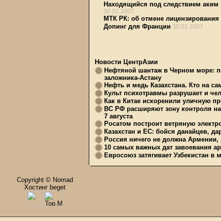
Находящийся под следствием аким 
30.01.2007
МТК РК: об отмене лицензирования
Допинг для Франции
30.01.2007
Новости ЦентрАзии
Нефтяной шантаж в Черном море: п
заложника-Астану
Нефть и медь Казахстана. Кто на с
Культ психотравмы разрушает и чел
Как в Китае искоренили уличную пр
ВС РФ расширяют зону контроля на 
7 августа
Росатом построит ветряную электр
Казахстан и ЕС: бойся данайцев, д
Россия ничего не должна Армении, 
10 самых важных дат завоевания ар
Евросоюз затягивает Узбекистан в 
Copyright © Nomad
Хостинг beget