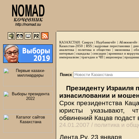
КАЗАХСТАН:
Самрук
|
Нурбанкгейт
|
Аблязовгейт
Казахстан-2050 |
RSS
|
кадровые перестановки
|
дни
аналитика
|
политика и общество
|
экономика
|
обо
интервью
|
скандалы
|
сенсации
|
криминал и корруп
империализм
|
трагедии и ЧП
|
акционеры
|
праздник
Поиск
Президенту Израиля 
изнасиловании и моше
Срок президентства Каца
юристы указывают, ч
обвинений Кацав подаст 
24.01.2007 /
политика и общ
Лента.Ру, 23 января