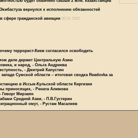
амотностью будет охвачено свыше 2 млн. казахстанцев
Экибастуза вернулся к исполнению обязанностей
 в сфере гражданской авиации
30.01.2007
очему террорист-Киев согласился освободить
амом деле держит Центральную Азию
овека, и народ, - Ольга Андреева
еступность, - Дмитрий Капустин
западе Сумской области – итоговая сводка Readovka за
останцию в Иссык-Кульской области Киргизии
ары приносящих, - Рената Алимова
- Геворг Мирзаян
абами Средней Азии, - П.В.Густерин
миграционный омут, - Рустам Масалиев