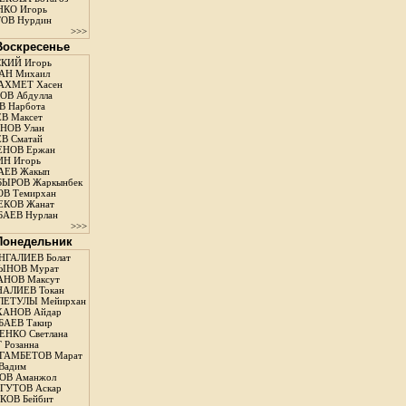
КО Игорь
ОВ Нурдин
>>>
 Воскресенье
КИЙ Игорь
АН Михаил
АХМЕТ Хасен
В Абдулла
 Нарбота
В Максет
НОВ Улан
В Сматай
ЕНОВ Ержан
Н Игорь
АЕВ Жакып
ЫРОВ Жаркынбек
В Темирхан
КОВ Жанат
АЕВ Нурлан
>>>
 Понедельник
ГАЛИЕВ Болат
ЫНОВ Мурат
НОВ Максут
АЛИЕВ Токан
ЛЕТУЛЫ Мейирхан
ХАНОВ Айдар
АЕВ Такир
ЕНКО Светлана
 Розанна
ГАМБЕТОВ Марат
Вадим
ОВ Аманжол
ГУТОВ Аскар
ОВ Бейбит