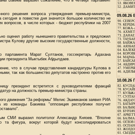
аны Бакиев выразил сожаление, что в четверг парламент
53.
ЯКОВЕН
52.
ДАМИТ
...
нного решения вопроса утверждения премьер-министра,
09.08.26
на сегодня в повестке дня значится большое количество не
90.
СЕВЕРС
х вопросов, в числе которых - бюджет республики на 2007
79.
КЕРЦМ
77.
КОЖА-
76.
АХМЕТО
73.
ДАНАЕВ
ьно оценил работу нынешнего правительства и предложил
73.
ТАУБАЕ
истра Кулову другие высокие государственные должности,
68.
БАЙЖА
66.
АЯЗБАЕ
64.
КАЛЕК
64.
КОРОВИ
р парламента Марат Султанов, госсекретарь Адахана
64.
МАРАБ
ции президента Мыктыбек Абдылдаев.
57.
БАЙСАБ
54.
АБДИРО
ение, что в случае представления кандидатуры Кулова в
47.
УМЕРБЕ
46.
АДИЛЬБ
ными, так как большинство депутатов настроено против его
...
10.08.26
ницу президент встретится с руководителями фракций
82.
КУСПАН
78.
КУСАЙ
датур на должность премьер-министра страны.
77.
КУЛЬЖА
77.
СУЛТАН
нного движения "За реформы" Мелис Эшимканов заявил РИА
76.
АКДАУ
 из команды Бакиева "оппозиция республики получит
75.
БАТЫР
69.
БАЛЫКБ
оставало".
69.
БУРЛАЧ
67.
АРКЕТТ
ным СМИ выразил политолог Александр Князев. "Вполне
66.
БАЛМА
о та фигура, вокруг которой будут консолидироваться
66.
ОГЛОВ 
65.
ОСПАН
63.
ЖОЛДО
61.
СЫЗДЫК