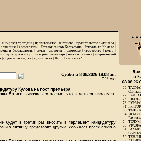
|
Январская трагедия
|
правительство Бектенова
|
правительство Смаилова
|
 рождения
|
бестселлеры
|
Каталог сайтов Казахстана
|
Реклама на Номаде
|
рона и безопасность
|
семья
|
экология и здоровье
|
творчество
|
юмор
|
ция
|
культура и спорт
|
история
|
календарь
|
наука и техника
|
американский
и
|
опросы
|
анекдоты
|
архив сайта
|
Фото Казахстан-2050
Дни
Суббота 8.08.2026 19:08 ast
в К
17:08 msk
08.08.26
80.
ТАСМА
дидатуру Кулова на пост премьера
Сагитж
аны Бакиев выразил сожаление, что в четверг парламент
77.
БАЙБАТ
74.
ЩЕГЛО
73.
ГУРМА
71.
ГРИГОР
68.
ТАШИБ
64.
ИСМАГ
Рахимж
64.
ТОЛУМБ
не будет в третий раз вносить в парламент кандидатуру
63.
УРАЗБА
ра и в пятницу представит другую, сообщает пресс-служба
61.
РАХМЕТ
60.
САРТБА
59.
ТЕНЛИ
57.
АШИРБЕ