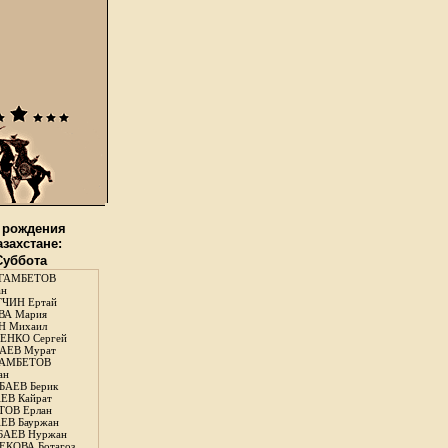
 рождения
азахстане:
 Суббота
ГАМБЕТОВ
ан
ЧИН Ертай
ВА Мария
Н Михаил
ЕНКО Сергей
АЕВ Мурат
АМБЕТОВ
ан
АЕВ Берик
ЕВ Кайрат
ОВ Ерлан
ЕВ Бауржан
БАЕВ Нуржан
КОВА Ботагоз