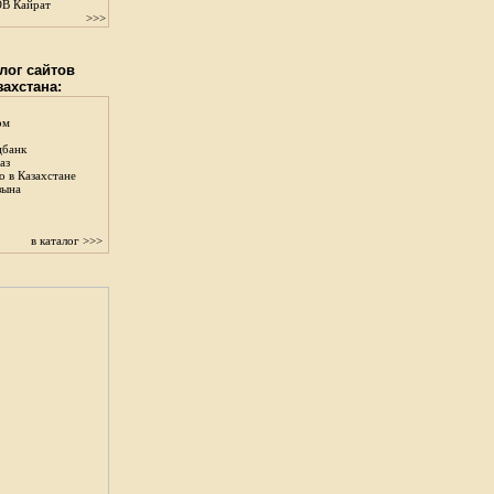
В Кайрат
>>>
лог сайтов
захстана:
ом
цбанк
аз
о в Казахстане
зына
в каталог >>>