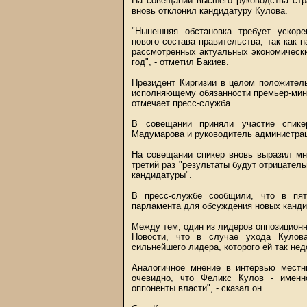
На совещании высшего руководства стр
вновь отклонил кандидатуру Кулова.
"Нынешняя обстановка требует ускоре
нового состава правительства, так как 
рассмотренных актуальных экономически
год", - отметил Бакиев.
Президент Киргизии в целом положител
исполняющему обязанности премьер-мин
отмечает пресс-служба.
В совещании приняли участие спике
Мадумарова и руководитель администра
На совещании спикер вновь выразил мн
третий раз "результаты будут отрицатель
кандидатуры".
В пресс-службе сообщили, что в пят
парламента для обсуждения новых канди
Между тем, один из лидеров оппозицио
Новости, что в случае ухода Кулова
сильнейшего лидера, которого ей так нед
Аналогичное мнение в интервью мест
очевидно, что Феликс Кулов - именн
оппоненты власти", - сказал он.