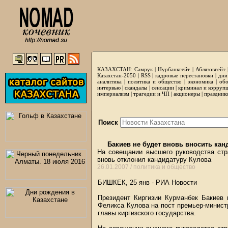
КАЗАХСТАН:
Самрук
|
Нурбанкгейт
|
Аблязовгейт
Казахстан-2050 |
RSS
|
кадровые перестановки
|
дни
аналитика
|
политика и общество
|
экономика
|
обо
интервью
|
скандалы
|
сенсации
|
криминал и корруп
империализм
|
трагедии и ЧП
|
акционеры
|
праздник
Поиск
Бакиев не будет вновь вносить кан
На совещании высшего руководства стр
вновь отклонил кандидатуру Кулова
26.01.2007 /
политика и общество
БИШКЕК, 25 янв - РИА Новости
Президент Киргизии Курманбек Бакиев 
Феликса Кулова на пост премьер-минист
главы киргизского государства.