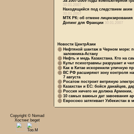
За 2007-2009 годы компьютерной гр
30.01.2007
Находящийся под следствием аким 
30.01.2007
МТК РК: об отмене лицензирования
Допинг для Франции
30.01.2007
Новости ЦентрАзии
Нефтяной шантаж в Черном море: п
заложника-Астану
Нефть и медь Казахстана. Кто на с
Культ психотравмы разрушает и чел
Как в Китае искоренили уличную пр
ВС РФ расширяют зону контроля на 
7 августа
Росатом построит ветряную электр
Казахстан и ЕС: бойся данайцев, д
Россия ничего не должна Армении, 
10 самых важных дат завоевания ар
Евросоюз затягивает Узбекистан в 
Copyright © Nomad
Хостинг beget