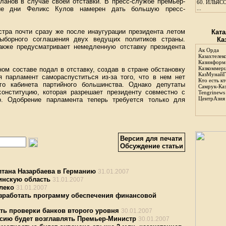
ланов в случае своей отставки. В пресс-службе премьер-
60.
ИЛЬЯСО
ие дни Феликс Кулов намерен дать большую пресс-
...
стра почти сразу же после инаугурации президента летом
Ката
ыборного соглашения двух ведущих политиков страны.
Ка
акже предусматривает немедленную отставку президента
Ак Орда
Казахтелек
Казинформ
Казкоммер
ом составе подал в отставку, создав в стране обстановку
КазМунайГ
я парламент самораспуститься из-за того, что в нем нет
Кто есть кт
го кабинета партийного большинства. Однако депутаты
Самрук-Ка
онституцию, которая разрешает президенту совместно с
Tengrinews
ЦентрАзия
о. Одобрение парламента теперь требуется только для
Версия для печати
Обсуждение статьи
тана Назарбаева в Германию
31.01.2007
инскую область
31.01.2007
леко
31.01.2007
азработать программу обеспечения финансовой
ть проверки банков второго уровня
30.01.2007
сию будет возглавлять Премьер-Министр
30.01.2007