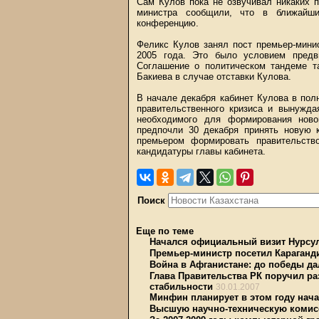
Сам Кулов пока не озвучивал никаких п
министра сообщили, что в ближайш
конференцию.
Феликс Кулов занял пост премьер-мини
2005 года. Это было условием предв
Соглашение о политическом тандеме т
Бакиева в случае отставки Кулова.
В начале декабря кабинет Кулова в полн
правительственного кризиса и вынужда
необходимого для формирования ново
предпочли 30 декабря принять новую к
премьером формировать правительств
кандидатуры главы кабинета.
Поиск
Еще по теме
Начался официальный визит Нурсул
Премьер-министр посетил Караганд
Война в Афганистане: до победы да
Глава Правительства РК поручил р
стабильности
30.01.2007
Минфин планирует в этом году нача
Высшую научно-техническую комис