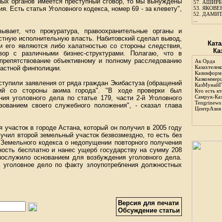
ных органов имеется преступный сговор, то мы вынуждены
57.
АШИРБЕ
 Есть статья Уголовного кодекса, номер 69 - за клевету",
53.
ЯКОВЕН
52.
ДАМИТ
...
ывает, что прокуратура, правоохранительные органы и
стную исполнительную власть. Набитовский сделал вывод,
Ката
 его являются либо халатностью со стороны следствия,
Ка
вор с различными бизнес-структурами. Полагаю, что в
 препятствование объективному и полному расследованию
Ак Орда
Казахтелек
ластной финполиции.
Казинформ
Казкоммер
оступили заявления от ряда граждан Экибастуза (обращений
КазМунайГ
ий со стороны акима города". "В ходе проверки был
Кто есть кт
Самрук-Ка
ия уголовного дела по статье 179, части 2-й Уголовного
Tengrinews
зованием своего служебного положения", - сказал глава
ЦентрАзия
 участок в городе Астана, который он получил в 2005 году
лучил второй земельный участок безвозмездно, то есть без
Земельного кодекса о недопущении повторного получения
ность бесплатно и нанес ущерб государству на сумму 208
о послужило основанием для возбуждения уголовного дела.
о уголовное дело по факту злоупотребления должностных
.
Версия для печати
Обсуждение статьи