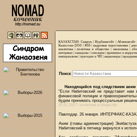
КАЗАХСТАН:
Самрук
|
Нурбанкгейт
|
Аблязовгейт
Казахстан-2050 |
RSS
|
кадровые перестановки
|
дни
аналитика
|
политика и общество
|
экономика
|
обо
интервью
|
скандалы
|
сенсации
|
криминал и корруп
империализм
|
трагедии и ЧП
|
акционеры
|
праздник
Поиск
Находящийся под следствием аким 
"Если Набитовский не представит нам 
финансовой полиции и правоохранительн
будем принимать процессуальные решен
30.01.2007 /
политика и общество
Павлодар. 26 января. ИНТЕРФАКС-КАЗ
Аким (главы администрации) Экибастуза
Набитовский в пятницу вернулся к испол