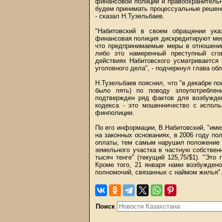
финансовой полиции и правоохранитель
будем принимать процессуальные решения.
- сказал Н.Тузельбаев.
"Набитовский в своем обращении указ
финансовая полиция дискредитируют ме
что предпринимаемые меры в отношении
либо это намеренный преступный сго
действиях Набитовского усматривается
уголовного дела", - подчеркнул глава об
Н.Тузельбаев пояснил, что "в декабре п
было пять) по поводу злоупотреблен
подтвержден ряд фактов для возбужден
кодекса - это мошенничество с исполь
финполиции.
По его информации, В.Набитовский, "имея
на законных основаниях, в 2006 году по
оплаты, тем самым нарушил положение 
земельного участка в частную собствен
тысяч тенге" (текущий 125,75/$1). "Эт
Кроме того, 21 января нами возбужден
полномочий, связанных с наймом жилья"
Поиск