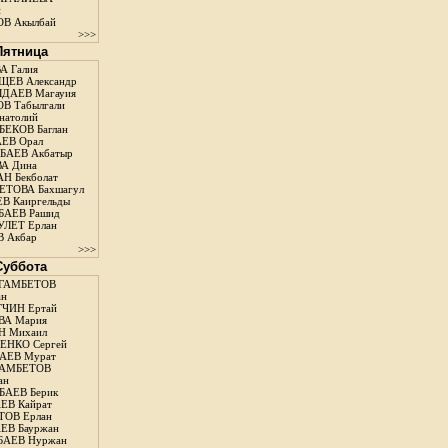
н
В Акылбай
>>>
 Пятница
А Галия
ЕВ Александр
ДАЕВ Магауия
В Табылгали
натолий
ЕКОВ Баглан
ЕВ Орал
АЕВ Акбатыр
А Дина
Н Бекболат
ТОВА Бахшагул
В Каиргельды
АЕВ Рашид
ЛЕТ Ерлан
 Акбар
>>>
 Суббота
ГАМБЕТОВ
ан
ЧИН Ертай
ВА Мария
Н Михаил
ЕНКО Сергей
АЕВ Мурат
АМБЕТОВ
ан
АЕВ Берик
ЕВ Кайрат
ОВ Ерлан
ЕВ Бауржан
БАЕВ Нуржан