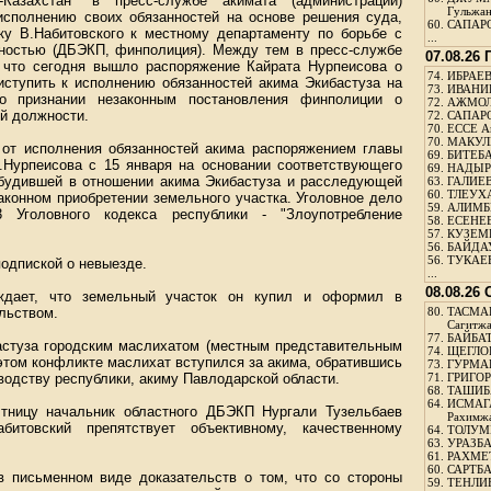
Казахстан" в пресс-службе акимата (администрации)
Гульжа
 исполнению своих обязанностей на основе решения суда,
60.
САПАРО
ку В.Набитовского к местному департаменту по борьбе с
...
пностью (ДБЭКП, финполиция). Между тем в пресс-службе
07.08.26
 что сегодня вышло распоряжение Кайрата Нурпеисова о
74.
ИБРАЕВ
иступить к исполнению обязанностей акима Экибастуза на
73.
ИВАНИЩ
о признании незаконным постановления финполиции о
72.
АЖМОЛ
ой должности.
72.
САПАРО
70.
ЕССЕ А
70.
МАКУЛБ
 от исполнения обязанностей акима распоряжением главы
69.
БИТЕБА
.Нурпеисова с 15 января на основании соответствующего
69.
НАДЫРБ
збудившей в отношении акима Экибастуза и расследующей
63.
ГАЛИЕВ
60.
ТЛЕУХА
аконном приобретении земельного участка. Уголовное дело
59.
АЛИМБЕ
 Уголовного кодекса республики - "Злоупотребление
58.
ЕСЕНЕЕ
57.
КУЗЕМБ
56.
БАЙДАУ
56.
ТУКАЕВ
одпиской о невыезде.
...
08.08.26
ждает, что земельный участок он купил и оформил в
льством.
80.
ТАСМА
Сагитж
77.
БАЙБАТ
астуза городским маслихатом (местным представительным
74.
ЩЕГЛО
 этом конфликте маслихат вступился за акима, обратившись
73.
ГУРМА
водству республики, акиму Павлодарской области.
71.
ГРИГОР
68.
ТАШИБ
64.
ИСМАГ
тницу начальник областного ДБЭКП Нургали Тузельбаев
Рахимж
итовский препятствует объективному, качественному
64.
ТОЛУМБ
63.
УРАЗБА
61.
РАХМЕТ
60.
САРТБА
в письменном виде доказательств о том, что со стороны
59.
ТЕНЛИ