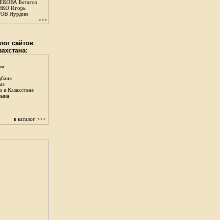
КОВА Ботагоз
КО Игорь
ОВ Нурдин
>>>
лог сайтов
захстана:
ом
цбанк
аз
о в Казахстане
зына
в каталог >>>