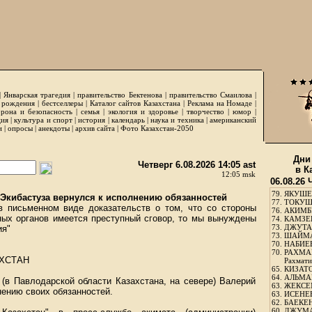
|
Январская трагедия
|
правительство Бектенова
|
правительство Смаилова
|
 рождения
|
бестселлеры
|
Каталог сайтов Казахстана
|
Реклама на Номаде
|
рона и безопасность
|
семья
|
экология и здоровье
|
творчество
|
юмор
|
ция
|
культура и спорт
|
история
|
календарь
|
наука и техника
|
американский
и
|
опросы
|
анекдоты
|
архив сайта
|
Фото Казахстан-2050
Дни
Четверг 6.08.2026 14:05 ast
в К
12:05 msk
06.08.26 
79.
ЯКУШЕ
Экибастуза вернулся к исполнению обязанностей
77.
ТОКУШЕ
в письменном виде доказательств о том, что со стороны
76.
АКИМБЕ
ых органов имеется преступный сговор, то мы вынуждены
74.
КАМЗЕБ
73.
ДЖУТАБ
ия"
73.
ШАЙМА
70.
НАБИЕВ
70.
РАХМА
АХСТАН
Рахмати
65.
КИЗАТО
64.
АЛЬМА
 (в Павлодарской области Казахстана, на севере) Валерий
63.
ЖЕКСЕМ
нению своих обязанностей.
63.
ИСЕНЕЕ
62.
БАЕКЕН
60.
ДЖУМА