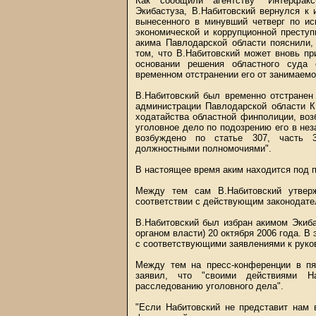
Как сообщили агентству "Интерфакс-
Экибастуза, В.Набитовский вернулся к
вынесенного в минувший четверг по ис
экономической и коррупционной престу
акима Павлодарской области пояснили,
том, что В.Набитовский может вновь пр
основании решения областного суда 
временном отстранении его от занимаем
В.Набитовский был временно отстранен
администрации Павлодарской области К
ходатайства областной финполиции, во
уголовное дело по подозрению его в нез
возбуждено по статье 307, часть 3
должностными полномочиями".
В настоящее время аким находится под п
Между тем сам В.Набитовский утвер
соответствии с действующим законодате
В.Набитовский был избран акимом Экиб
органом власти) 20 октября 2006 года. В
с соответствующими заявлениями к руко
Между тем на пресс-конференции в пя
заявил, что "своими действиями Наб
расследованию уголовного дела".
"Если Набитовский не представит нам 