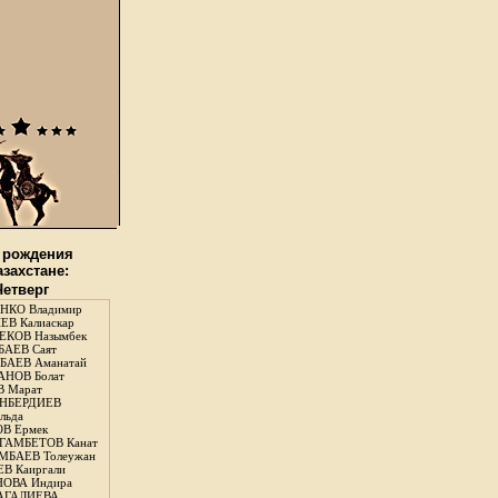
 рождения
азахстане:
Четверг
НКО Владимир
В Калиаскар
КОВ Назымбек
АЕВ Саят
АЕВ Аманатай
НОВ Болат
 Марат
НБЕРДИЕВ
льда
В Ермек
ГАМБЕТОВ Канат
БАЕВ Толеужан
В Каиргали
ОВА Индира
ГАЛИЕВА