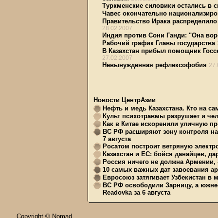
Туркменские силовики остались в с
Чавес окончательно национализиро
Правительство Ирака распределил
28.02.2007
Индия против Сони Ганди: "Она вор
Рабочий график Главы государства
В Казахстан прибыл помощник Госс
27.02.2007
Невынужденная рефлексофобия
27.
Новости ЦентрАзии
Нефть и медь Казахстана. Кто на с
Культ психотравмы разрушает и чел
Как в Китае искоренили уличную пр
ВС РФ расширяют зону контроля на 
7 августа
Росатом построит ветряную электр
Казахстан и ЕС: бойся данайцев, д
Россия ничего не должна Армении, 
10 самых важных дат завоевания ар
Евросоюз затягивает Узбекистан в 
ВС РФ освободили Зарницу, а южне
Readovka за 6 августа
Copyright © Nomad