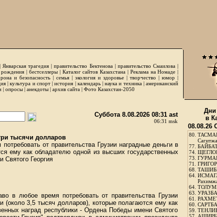
|
Январская трагедия
|
правительство Бектенова
|
правительство Смаилова
|
 рождения
|
бестселлеры
|
Каталог сайтов Казахстана
|
Реклама на Номаде
|
рона и безопасность
|
семья
|
экология и здоровье
|
творчество
|
юмор
|
ция
|
культура и спорт
|
история
|
календарь
|
наука и техника
|
американский
и
|
опросы
|
анекдоты
|
архив сайта
|
Фото Казахстан-2050
Дни
Суббота 8.08.2026 08:31 ast
в К
06:31 msk
08.08.26
80.
ТАСМА
три тысячи долларов
Сагитж
потребовать от правительства Грузии наградные деньги в
77.
БАЙБАТ
тся ему как обладателю одной из высших государственных
74.
ЩЕГЛО
73.
ГУРМА
и Святого Георгия
71.
ГРИГОР
68.
ТАШИБ
64.
ИСМАГ
Рахимж
64.
ТОЛУМБ
63.
УРАЗБА
о в любое время потребовать от правительства Грузии
61.
РАХМЕТ
и (около 3,5 тысяч долларов), которые полагаются ему как
60.
САРТБА
венных наград республики - Ордена Победы имени Святого
59.
ТЕНЛИ
57.
АШИРБЕ