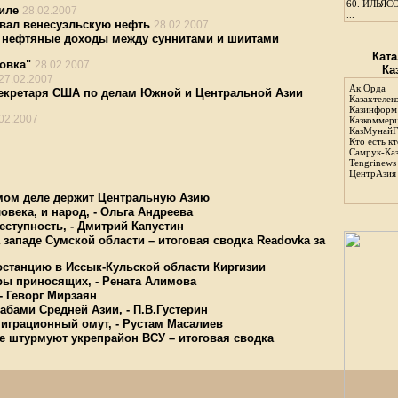
60.
ИЛЬЯСО
иле
28.02.2007
...
вал венесуэльскую нефть
28.02.2007
о нефтяные доходы между суннитами и шиитами
Ката
овка"
28.02.2007
Ка
27.02.2007
Ак Орда
екретаря США по делам Южной и Центральной Азии
Казахтелек
Казинформ
02.2007
Казкоммер
КазМунайГ
Кто есть кт
Самрук-Ка
Tengrinews
ЦентрАзия
амом деле держит Центральную Азию
овека, и народ, - Ольга Андреева
еступность, - Дмитрий Капустин
западе Сумской области – итоговая сводка Readovka за
останцию в Иссык-Кульской области Киргизии
ары приносящих, - Рената Алимова
- Геворг Мирзаян
абами Средней Азии, - П.В.Густерин
миграционный омут, - Рустам Масалиев
е штурмуют укрепрайон ВСУ – итоговая сводка