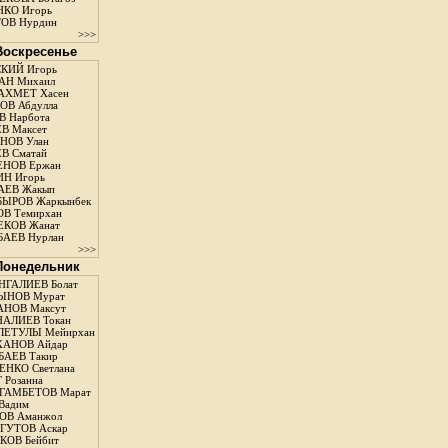
КО Игорь
ОВ Нурдин
>>>
 Воскресенье
КИЙ Игорь
АН Михаил
АХМЕТ Хасен
В Абдулла
 Нарбота
В Максет
НОВ Улан
В Сматай
ЕНОВ Ержан
Н Игорь
АЕВ Жакып
ЫРОВ Жаркынбек
В Темирхан
КОВ Жанат
АЕВ Нурлан
>>>
 Понедельник
ГАЛИЕВ Болат
ЫНОВ Мурат
НОВ Максут
АЛИЕВ Токан
ЛЕТУЛЫ Мейирхан
ХАНОВ Айдар
АЕВ Такир
ЕНКО Светлана
 Розанна
ГАМБЕТОВ Марат
Вадим
ОВ Аманжол
ГУТОВ Аскар
ОВ Бейбит