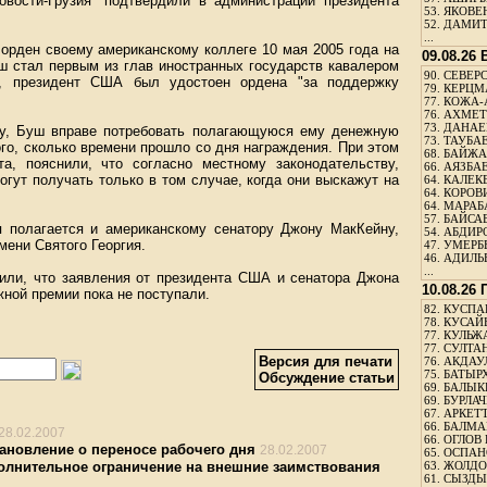
овости-Грузия" подтвердили в администрации президента
53.
ЯКОВЕН
52.
ДАМИТ
...
 орден своему американскому коллеге 10 мая 2005 года на
09.08.26
ш стал первым из глав иностранных государств кавалером
90.
СЕВЕРС
, президент США был удостоен ордена "за поддержку
79.
КЕРЦМ
77.
КОЖА-
76.
АХМЕТО
73.
ДАНАЕВ
ну, Буш вправе потребовать полагающуюся ему денежную
73.
ТАУБАЕ
го, сколько времени прошло со дня награждения. При этом
68.
БАЙЖА
та, пояснили, что согласно местному законодательству,
66.
АЯЗБАЕ
гут получать только в том случае, когда они выскажут на
64.
КАЛЕК
64.
КОРОВИ
64.
МАРАБ
57.
БАЙСАБ
 полагается и американскому сенатору Джону МакКейну,
54.
АБДИРО
ени Святого Георгия.
47.
УМЕРБЕ
46.
АДИЛЬБ
...
или, что заявления от президента США и сенатора Джона
10.08.26
ной премии пока не поступали.
82.
КУСПАН
78.
КУСАЙ
77.
КУЛЬЖА
77.
СУЛТАН
Версия для печати
76.
АКДАУ
75.
БАТЫР
Обсуждение статьи
69.
БАЛЫКБ
69.
БУРЛАЧ
67.
АРКЕТТ
66.
БАЛМА
28.02.2007
66.
ОГЛОВ 
ановление о переносе рабочего дня
28.02.2007
65.
ОСПАН
полнительное ограничение на внешние заимствования
63.
ЖОЛДО
61.
СЫЗДЫК