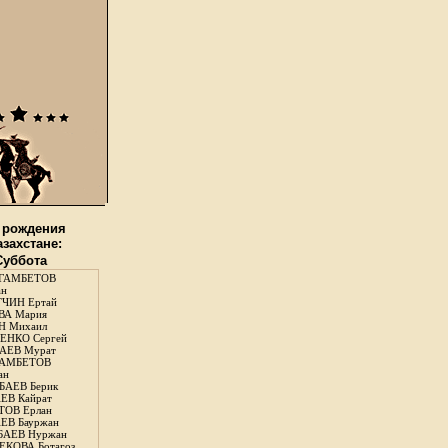
 рождения
азахстане:
 Суббота
ГАМБЕТОВ
ан
ЧИН Ертай
ВА Мария
Н Михаил
ЕНКО Сергей
АЕВ Мурат
АМБЕТОВ
ан
АЕВ Берик
ЕВ Кайрат
ОВ Ерлан
ЕВ Бауржан
БАЕВ Нуржан
КОВА Ботагоз