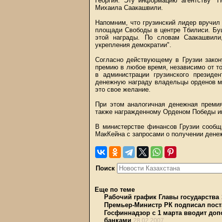
Георгия. Эту информацию агентству "Н
Михаила Саакашвили.
Напомним, что грузинский лидер вручил
площади Свободы в центре Тбилиси. Бу
этой награды. По словам Саакашвили
укрепления демократии".
Согласно действующему в Грузии зако
премию в любое время, независимо от то
в администрации грузинского президен
денежную награду владельцы орденов мо
это свое желание.
При этом аналогичная денежная премия
также награжденному Орденом Победы им
В министерстве финансов Грузии сообщ
МакКейна с запросами о получении денеж
Поиск
Еще по теме
Рабочий график Главы государства
Премьер-Министр РК подписал пост
Госфиннадзор с 1 марта вводит до
банками
28.02.2007