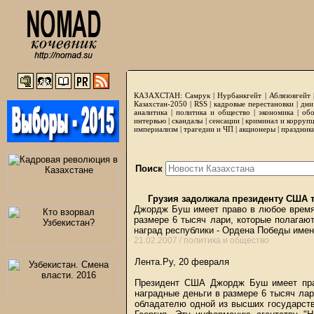
КАЗАХСТАН:
Самрук
|
Нурбанкгейт
|
Аблязовгейт
Казахстан-2050 |
RSS
|
кадровые перестановки
|
дни
аналитика
|
политика и общество
|
экономика
|
обо
интервью
|
скандалы
|
сенсации
|
криминал и корруп
империализм
|
трагедии и ЧП
|
акционеры
|
праздник
Поиск
Грузия задолжала президенту США 
Джордж Буш имеет право в любое время 
размере 6 тысяч лари, которые полагаю
наград республики - Ордена Победы имен
21.02.2007 /
политика и общество
Лента.Ру, 20 февраля
Президент США Джордж Буш имеет прав
наградные деньги в размере 6 тысяч лар
обладателю одной из высших государст