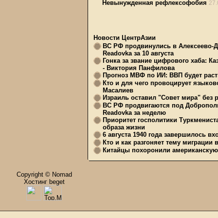
Невынужденная рефлексофобия
27.
Новости ЦентрАзии
ВС РФ продвинулись в Алексеево-Д
Readovka за 10 августа
Гонка за звание цифрового хаба: Ка
- Виктория Панфилова
Прогноз МВФ по ИИ: ВВП будет расти
Кто и для чего провоцирует языков
Масалиев
Израиль оставил "Совет мира" без 
ВС РФ продвигаются под Доброполь
Readovka за неделю
Приоритет госполитики Туркменист
образа жизни
6 августа 1940 года завершилось в
Кто и как разгоняет тему миграции 
Китайцы похоронили американскую 
Copyright © Nomad
Хостинг beget