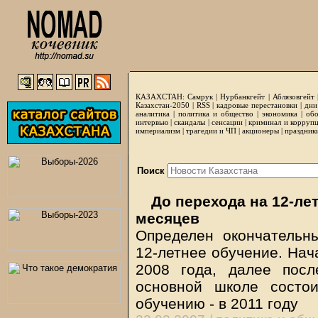
КАЗАХСТАН:
Самрук
|
Нурбанкгейт
|
Аблязовгейт
Казахстан-2050 |
RSS
|
кадровые перестановки
|
дни
аналитика
|
политика и общество
|
экономика
|
обо
интервью
|
скандалы
|
сенсации
|
криминал и корруп
империализм
|
трагедии и ЧП
|
акционеры
|
праздник
Поиск
До перехода на 12-ле
месяцев
Определен окончательн
12-летнее обучение. Нач
2008 года, далее посл
основной школе состо
обучению - в 2011 году