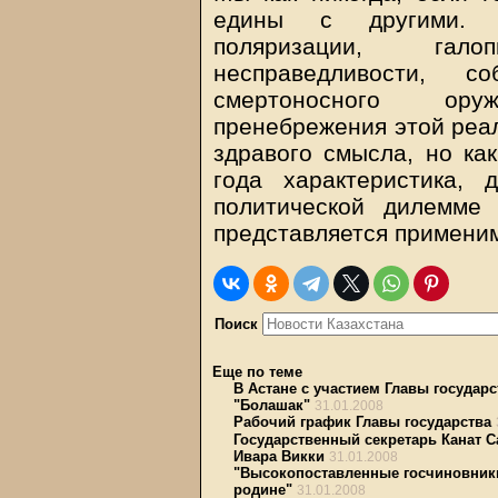
едины с другими. Т
поляризации, гал
несправедливости, 
смертоносного ору
пренебрежения этой реал
здравого смысла, но ка
года характеристика,
политической дилемме 
представляется применим
Поиск
Еще по теме
В Астане с участием Главы госуда
"Болашак"
31.01.2008
Рабочий график Главы государства
Государственный секретарь Канат С
Ивара Викки
31.01.2008
"Высокопоставленные госчиновник
родине"
31.01.2008