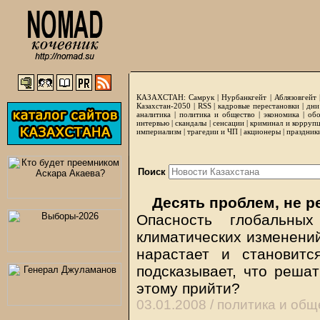
КАЗАХСТАН:
Самрук
|
Нурбанкгейт
|
Аблязовгейт
Казахстан-2050 |
RSS
|
кадровые перестановки
|
дни
аналитика
|
политика и общество
|
экономика
|
обо
интервью
|
скандалы
|
сенсации
|
криминал и корруп
империализм
|
трагедии и ЧП
|
акционеры
|
праздник
Поиск
Десять проблем, не р
Опасность глобальн
климатических изменений
нарастает и становит
подсказывает, что решат
этому прийти?
03.01.2008 /
политика и общ