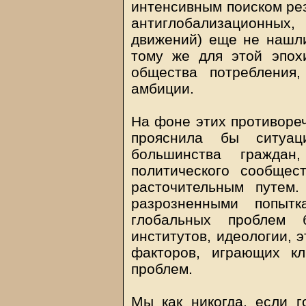
интенсивным поиском рез
антиглобализационных
движений) еще не нашли
тому же для этой эпох
общества потребления
амбиции.
На фоне этих противореч
прояснила бы ситуа
большинства гражда
политического сообщес
расточительным путем
разрозненными попыт
глобальных проблем б
институтов, идеологии, э
факторов, играющих к
проблем.
Мы как никогда, если г