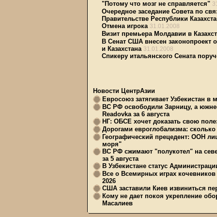
"Потому что мозг не справляется"
3
Очередное заседание Совета по св
Правительстве Республики Казахста
Отмена игрока
31.01.2008
Визит премьера Молдавии в Казахс
В Сенат США внесен законопроект 
и Казахстана
31.01.2008
Спикеру итальянского Сената пору
Новости ЦентрАзии
Евросоюз затягивает Узбекистан в 
ВС РФ освободили Зарницу, а южне
Readovka за 6 августа
НГ: ОБСЕ хочет доказать свою поле
Дорогами евроглобализма: сколько 
Географический прецедент: ООН ли
моря"
ВС РФ сжимают "полукотел" на сев
за 5 августа
В Узбекистане статус Администрац
Все о Всемирных играх кочевников
2026
США заставили Киев извиниться пер
Кому не дает покоя укрепление обо
Масалиев