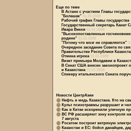
Еще по теме
В Астане с участием Главы госуда
"Болашак"
31.01.2008
Рабочий график Главы государства
Государственный секретарь Канат С
Ивара Викки
31.01.2008
"Высокопоставленные госчиновник
родине"
31.01.2008
"Потому что мозг не справляется"
3
Очередное заседание Совета по св
Правительстве Республики Казахста
Отмена игрока
31.01.2008
Визит премьера Молдавии в Казахс
В Сенат США внесен законопроект 
и Казахстана
31.01.2008
Спикеру итальянского Сената пору
Новости ЦентрАзии
Нефть и медь Казахстана. Кто на с
Культ психотравмы разрушает и чел
Как в Китае искоренили уличную пр
ВС РФ расширяют зону контроля на 
7 августа
Росатом построит ветряную электр
Казахстан и ЕС: бойся данайцев, д