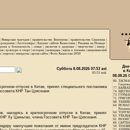
|
Январская трагедия
|
правительство Бектенова
|
правительство Смаилова
|
 рождения
|
бестселлеры
|
Каталог сайтов Казахстана
|
Реклама на Номаде
|
рона и безопасность
|
семья
|
экология и здоровье
|
творчество
|
юмор
|
ция
|
культура и спорт
|
история
|
календарь
|
наука и техника
|
американский
и
|
опросы
|
анекдоты
|
архив сайта
|
Фото Казахстан-2050
Дни
Суббота 8.08.2026 07:53 ast
в К
05:53 msk
08.08.26
80.
ТАСМА
Сагитж
срочном отпуске в Китае, принял специального посланника
77.
БАЙБАТ
оссовета КНР Тан Цзясюаня
74.
ЩЕГЛО
73.
ГУРМА
71.
ГРИГОР
68.
ТАШИБ
64.
ИСМАГ
Рахимж
64.
ТОЛУМБ
ев, находясь в краткосрочном отпуске в Китае, принял
63.
УРАЗБА
КНР Ху Цзиньтао, члена Госсовета КНР Тан Цзясюаня.
61.
РАХМЕТ
60.
САРТБА
лидеру наилучшие пожелания от имени председателя КНР
59.
ТЕНЛИ
57.
АШИРБЕ