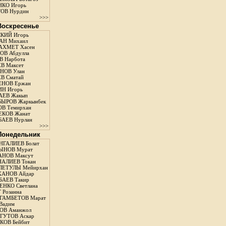
КО Игорь
ОВ Нурдин
>>>
 Воскресенье
КИЙ Игорь
АН Михаил
АХМЕТ Хасен
В Абдулла
 Нарбота
В Максет
НОВ Улан
В Сматай
ЕНОВ Ержан
Н Игорь
АЕВ Жакып
ЫРОВ Жаркынбек
В Темирхан
КОВ Жанат
АЕВ Нурлан
>>>
 Понедельник
ГАЛИЕВ Болат
ЫНОВ Мурат
НОВ Максут
АЛИЕВ Токан
ЛЕТУЛЫ Мейирхан
ХАНОВ Айдар
АЕВ Такир
ЕНКО Светлана
 Розанна
ГАМБЕТОВ Марат
Вадим
ОВ Аманжол
ГУТОВ Аскар
ОВ Бейбит