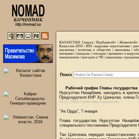
КАЗАХСТАН:
Самрук
|
Нурбанкгейт
|
Аблязовгейт
Казахстан-2050 |
RSS
|
кадровые перестановки
|
дни
аналитика
|
политика и общество
|
экономика
|
обо
интервью
|
скандалы
|
сенсации
|
криминал и корруп
империализм
|
трагедии и ЧП
|
акционеры
|
праздник
Поиск
Рабочий график Главы государства
Нурсултан Назарбаев, находясь в кратко
Председателя КНР Ху Цзиньтао, члена Г
08.01.2008 /
политика и общество
"Ак Орда", 7 января
Глава государства Нурсултан Назарба
специального посланника Председателя 
Тан Цзясюань передал казахстанскому 