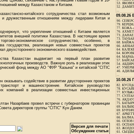
Вэнь Цзябао, связанные с наступившим Новым годом и 16-
53.
ЯКОВЕН
тношений между Казахстаном и Китаем.
52.
ДАМИТ
...
азахстанско-китайского сотрудничества стал возможным
09.08.26
м и дружественным отношениям между лидерами Китая и
90.
СЕВЕРС
79.
КЕРЦМ
77.
КОЖА-
подчеркнул, что укрепление отношений с Китаем является
76.
АХМЕТО
73.
ДАНАЕВ
ритетов внешней политики Казахстана. В настоящее время
73.
ТАУБАЕ
 торгово-экономическое сотрудничество, особенно, в
68.
БАЙЖА
ва государства, реализация новых совместных проектов
66.
АЯЗБАЕ
иал двухстороннего экономического взаимодействия.
64.
КАЛЕК
64.
КОРОВИ
64.
МАРАБ
ества Казахстан выдвигает на первый план развитие
57.
БАЙСАБ
хнологичных производств. Важную роль в реализации этих
54.
АБДИРО
рческий фонд между АО "ФУР "Казына" и китайской "CITIC
47.
УМЕРБЕ
46.
АДИЛЬБ
...
10.08.26
н оказывать содействие в развитии двусторонних проектов
транспорт и машиностроение. Китайское руководство
82.
КУСПАН
78.
КУСАЙ
ких компаний в реализации совместных инвестиционных
77.
КУЛЬЖА
77.
СУЛТАН
76.
АКДАУ
ултан Назарбаев провел встречи с губернатором провинции
75.
БАТЫР
69.
БАЛЫКБ
овета директоров группы "CITIC" Кун Данем.
69.
БУРЛАЧ
67.
АРКЕТТ
66.
БАЛМА
66.
ОГЛОВ 
65.
ОСПАН
Версия для печати
63.
ЖОЛДО
Обсуждение статьи
61.
СЫЗДЫК