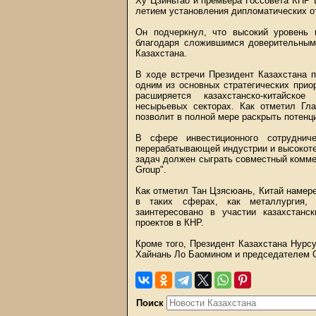
Ху Цзиньтао и премьера Госсовета КНР 
летием установления дипломатических о
Он подчеркнул, что высокий уровень к
благодаря сложившимся доверительны
Казахстана.
В ходе встречи Президент Казахстана 
одним из основных стратегических прио
расширяется казахстанско-китайское
несырьевых секторах. Как отметил Гла
позволит в полной мере раскрыть потенц
В сфере инвестиционного сотруднич
перерабатывающей индустрии и высокоте
задач должен сыграть совместный комме
Group".
Как отметил Тан Цзясюань, Китай намере
в таких сферах, как металлургия, 
заинтересовано в участии казахстанс
проектов в КНР.
Кроме того, Президент Казахстана Нурс
Хайнань Ло Баомином и председателем С
Поиск