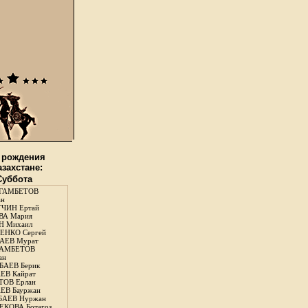
 рождения
азахстане:
 Суббота
ГАМБЕТОВ
ан
ЧИН Ертай
ВА Мария
Н Михаил
ЕНКО Сергей
АЕВ Мурат
АМБЕТОВ
ан
АЕВ Берик
ЕВ Кайрат
ОВ Ерлан
ЕВ Бауржан
БАЕВ Нуржан
КОВА Ботагоз