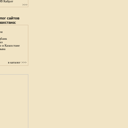
В Кайрат
>>>
лог сайтов
захстана:
ом
цбанк
аз
о в Казахстане
зына
в каталог >>>