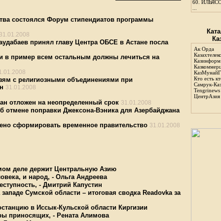
60.
ИЛЬЯСО
...
рства состоялся Форум стипендиатов программы
Ката
31.01.2008
Ка
аудабаев принял главу Центра ОБСЕ в Астане посла
Ак Орда
Казахтелек
и в пример всем остальным должны лечиться на
Казинформ
Казкоммер
1.01.2008
КазМунайГ
Кто есть кт
язям с религиозными объединениями при
Самрук-Ка
н
31.01.2008
Tengrinews
ЦентрАзия
тан отложен на неопределенный срок
31.01.2008
об отмене поправки Джексона-Вэника для Азербайджана
чено сформировать временное правительство
31.01.2008
амом деле держит Центральную Азию
овека, и народ, - Ольга Андреева
еступность, - Дмитрий Капустин
западе Сумской области – итоговая сводка Readovka за
останцию в Иссык-Кульской области Киргизии
ары приносящих, - Рената Алимова