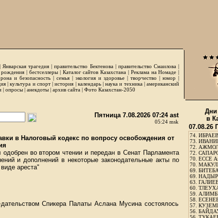
|
Январская трагедия
|
правительство Бектенова
|
правительство Смаилова
|
 рождения
|
бестселлеры
|
Каталог сайтов Казахстана
|
Реклама на Номаде
|
рона и безопасность
|
семья
|
экология и здоровье
|
творчество
|
юмор
|
ция
|
культура и спорт
|
история
|
календарь
|
наука и техника
|
американский
и
|
опросы
|
анекдоты
|
архив сайта
|
Фото Казахстан-2050
Дни
Пятница 7.08.2026 07:24 ast
в К
05:24 msk
07.08.26
74.
ИБРАЕВ
вки в Налоговый кодекс по вопросу освобождения от
73.
ИВАНИЩ
ия
72.
АЖМОЛ
л одобрен во втором чтении и передан в Сенат Парламента
72.
САПАРО
70.
ЕССЕ А
ений и дополнений в некоторые законодательные акты по
70.
МАКУЛБ
виде ареста"
69.
БИТЕБА
69.
НАДЫРБ
63.
ГАЛИЕВ
60.
ТЛЕУХА
59.
АЛИМБЕ
58.
ЕСЕНЕЕ
дательством Спикера Палаты Аслана Мусина состоялось
57.
КУЗЕМБ
56.
БАЙДАУ
56.
ТУКАЕВ