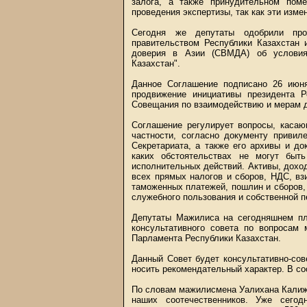
залога, а также принудительном пом
проведения экспертизы, так как эти измен
Сегодня же депутаты одобрили пр
правительством Республики Казахстан
доверия в Азии (СВМДА) об условиях
Казахстан".
Данное Соглашение подписано 26 июн
продвижение инициативы президента Р
Совещания по взаимодействию и мерам д
Соглашение регулирует вопросы, каса
частности, согласно документу привил
Секретариата, а также его архивы и д
каких обстоятельствах не могут быть
исполнительных действий. Активы, дохо
всех прямых налогов и сборов, НДС, в
таможенных платежей, пошлин и сборов, 
служебного пользования и собственной п
Депутаты Мажилиса на сегодняшнем пл
консультативного совета по вопросам
Парламента Республики Казахстан.
Данный Совет будет консультативно-со
носить рекомендательный характер. В со
По словам мажилисмена Уалихана Калижа
наших соотечественников. Уже сего