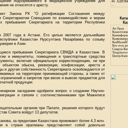
ещении подозреваемого в медицинское учреждение для
46.
АДИЛЬБ
ения не относятся к аресту.
...
оект Закона РК "О ратификации Соглашения между
 и Секретариатом Совещания по взаимодействию и мерам
Ката
 пребывания Секретариата на территории Республики
Ка
Ак Орда
Казахтелек
я 2007 года в Астане. Его целью является дальнейшее
Казинформ
Казкоммер
еспублики Казахстан Нурсултана Назарбаева по созыву
КазМунайГ
оверия в Азии.
Кто есть кт
Самрук-Ка
ющиеся пребывания Секретариата СВМДА в Казахстане. В
Tengrinews
ЦентрАзия
егии и иммунитеты, помещения и транспортные средства
окументы, включая официальную корреспонденцию, ни при
 объектом обыска, реквизиции, конфискации, ареста и
ды и другая собственность Секретариата освобождаются от
зимаемых на территории принимающей стороны, а также от
ограничений и запретов при ввозе и вывозе предметов для
ечатной продукции.
енарном заседании одобрили вопрос о создании Научно-
 миграции и связям с соотечественниками при Мажилисе
вещательным органом при Палате, решения которого будут
став Совета войдут 13 депутатов.
нова, за пределами Казахстана проживают более 4,3 млн.
дня в стране оралманы представляют собой довольно