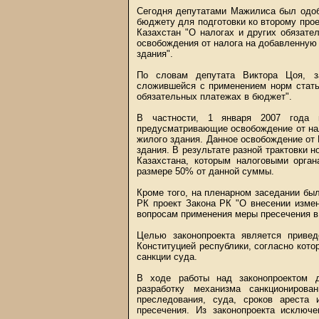
Сегодня депутатами Мажилиса был одоб
бюджету для подготовки ко второму прое
Казахстан "О налогах и других обязате
освобождения от налога на добавленную 
здания".
По словам депутата Виктора Цоя, за
сложившейся с применением норм стать
обязательных платежах в бюджет".
В частности, 1 января 2007 года 
предусматривающие освобождение от нал
жилого здания. Данное освобождение от
здания. В результате разной трактовки 
Казахстана, которым налоговыми орга
размере 50% от данной суммы.
Кроме того, на пленарном заседании бы
РК проект Закона РК "О внесении изме
вопросам применения меры пресечения в 
Целью законопроекта является привед
Конституцией республики, согласно кото
санкции суда.
В ходе работы над законопроектом д
разработку механизма санкционирова
преследования, суда, сроков ареста
пресечения. Из законопроекта исключ