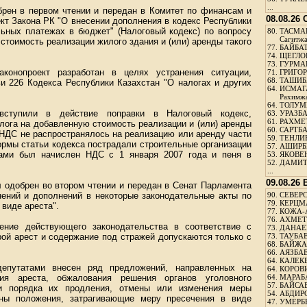
...
рен в первом чтении и передан в Комитет по финансам и
08.08.26
кт Закона РК "О внесении дополнения в кодекс Республики
льных платежах в бюджет" (Налоговый кодекс) по вопросу
80.
ТАСМА
Сагитж
стоимость реализации жилого здания и (или) аренды такого
77.
БАЙБАТ
74.
ЩЕГЛО
73.
ГУРМА
конопроект разработан в целях устранения ситуации,
71.
ГРИГОР
68.
ТАШИБ
и 226 Кодекса Республики Казахстан "О налогах и других
64.
ИСМАГ
Рахимж
64.
ТОЛУМБ
вступили в действие поправки в Налоговый кодекс,
63.
УРАЗБА
61.
РАХМЕТ
ога на добавленную стоимость реализации и (или) аренды
60.
САРТБА
 НДС не распространялось на реализацию или аренду части
59.
ТЕНЛИ
нормы статьи кодекса пострадали строительные организации
57.
АШИРБЕ
нами был начислен НДС с 1 января 2007 года и пеня в
53.
ЯКОВЕН
52.
ДАМИТ
...
09.08.26
л одобрен во втором чтении и передан в Сенат Парламента
нений и дополнений в некоторые законодательные акты по
90.
СЕВЕРС
79.
КЕРЦМ
виде ареста".
77.
КОЖА-
76.
АХМЕТО
ение действующего законодательства в соответствие с
73.
ДАНАЕВ
рой арест и содержание под стражей допускаются только с
73.
ТАУБАЕ
68.
БАЙЖА
66.
АЯЗБАЕ
64.
КАЛЕК
епутатами внесен ряд предложений, направленных на
64.
КОРОВИ
ния ареста, обжалования решения органов уголовного
64.
МАРАБ
57.
БАЙСАБ
 и порядка их продления, отмены или изменения меры
54.
АБДИРО
ены положения, затрагивающие меру пресечения в виде
47.
УМЕРБЕ