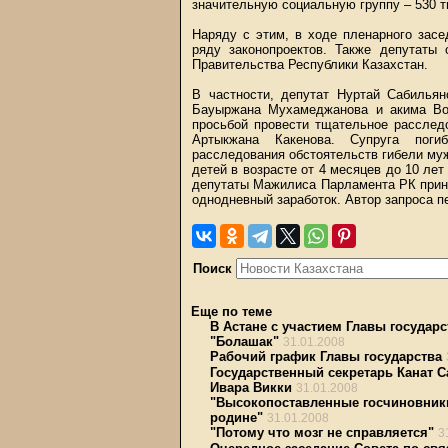
значительную социальную группу – 530 т
Наряду с этим, в ходе пленарного зас
ряду законопроектов. Также депутаты
Правительства Республики Казахстан.
В частности, депутат Нуртай Сабилья
Бауыржана Мухамеджанова и акима Вос
просьбой провести тщательное расслед
Артыкжана Какенова. Супруга поги
расследования обстоятельств гибели муж
детей в возрасте от 4 месяцев до 10 ле
депутаты Мажилиса Парламента РК прин
однодневный заработок. Автор запроса п
Поиск
Еще по теме
В Астане с участием Главы госуда
"Болашак"
31.01.2008
Рабочий график Главы государства
Государственный секретарь Канат С
Ивара Викки
31.01.2008
"Высокопоставленные госчиновник
родине"
31.01.2008
"Потому что мозг не справляется"
3