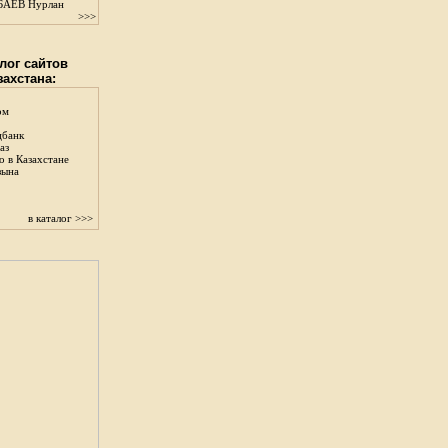
АЕВ Нурлан
>>>
лог сайтов
захстана:
ом
цбанк
аз
о в Казахстане
зына
в каталог >>>