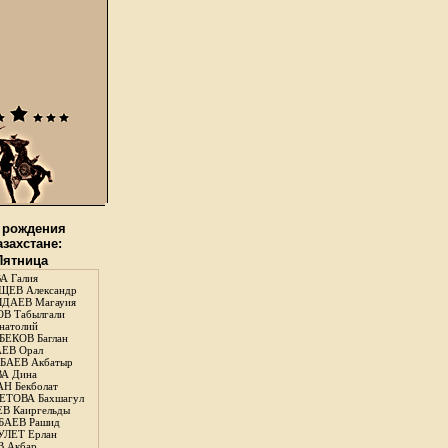
 рождения
азахстане:
 Пятница
А Галия
ЕВ Александр
ДАЕВ Магауия
В Табылгали
натолий
ЕКОВ Баглан
ЕВ Орал
АЕВ Акбатыр
А Дина
Н Бекболат
ТОВА Бахшагул
В Каиргельды
АЕВ Рашид
ЛЕТ Ерлан
 Акбар