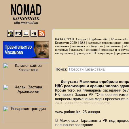
КАЗАХСТАН:
Самрук
|
Нурбанкгейт
|
Аблязовгейт
Казахстан-2050 |
RSS
|
кадровые перестановки
|
дни
аналитика
|
политика и общество
|
экономика
|
обо
интервью
|
скандалы
|
сенсации
|
криминал и корруп
империализм
|
трагедии и ЧП
|
акционеры
|
праздник
Поиск
Депутаты Мажилиса одобрили попра
НДС реализации и аренды жилого здан
Кроме того, на пленарном заседании бы
РК проект Закона РК "О внесении измен
вопросам применения меры пресечения в 
24.01.2008 /
политика и общество
www.parlam.kz, 23 января
В Мажилисе Парламента РК под предсе
пленарное заседание.