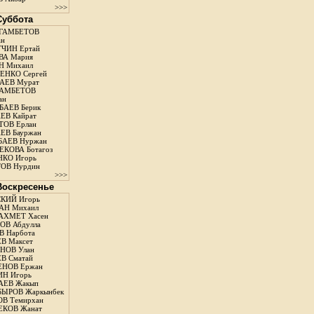
>>>
 Суббота
ГАМБЕТОВ
ан
ЧИН Ертай
ВА Мария
Н Михаил
ЕНКО Сергей
АЕВ Мурат
АМБЕТОВ
ан
АЕВ Берик
ЕВ Кайрат
ОВ Ерлан
ЕВ Бауржан
БАЕВ Нуржан
КОВА Ботагоз
КО Игорь
ОВ Нурдин
>>>
 Воскресенье
КИЙ Игорь
АН Михаил
АХМЕТ Хасен
В Абдулла
 Нарбота
В Максет
НОВ Улан
В Сматай
ЕНОВ Ержан
Н Игорь
АЕВ Жакып
ЫРОВ Жаркынбек
В Темирхан
КОВ Жанат