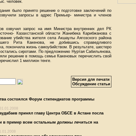
ыс. человек.
едания было принято решение о подготовке заключений по
 озвучили запросы в адрес Премьер- министра и членов
нов озвучил запрос на имя Министра внутренних дел РК
точно- Казахстанской области Жанибека Карибжанова с
ование убийства жителя села Акшаулы Аягозского района
бшего Рита Какенова, не добившись справедливого
а, покончила жизнь самоубийством. В результате, шестеро
т остались сиротами. По предложению Нуртая Сабильянова,
яли решение в помощь семье Какеновых перечислить свой
еречислил 1 миллион тенге.
Версия для печати
Обсуждение статьи
рства состоялся Форум стипендиатов программы
31.01.2008
аудабаев принял главу Центра ОБСЕ в Астане посла
и в пример всем остальным должны лечиться на
1.01.2008