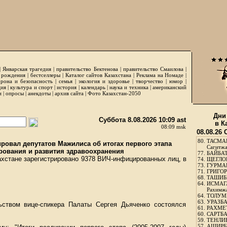
|
Январская трагедия
|
правительство Бектенова
|
правительство Смаилова
|
 рождения
|
бестселлеры
|
Каталог сайтов Казахстана
|
Реклама на Номаде
|
рона и безопасность
|
семья
|
экология и здоровье
|
творчество
|
юмор
|
ция
|
культура и спорт
|
история
|
календарь
|
наука и техника
|
американский
и
|
опросы
|
анекдоты
|
архив сайта
|
Фото Казахстан-2050
Дни
Суббота 8.08.2026 10:09 ast
в К
08:09 msk
08.08.26
80.
ТАСМА
овал депутатов Мажилиса об итогах первого этапа
Сагитж
ования и развития здравоохранения
77.
БАЙБАТ
захстане зарегистрировано 9378 ВИЧ-инфицированных лиц, в
74.
ЩЕГЛО
73.
ГУРМА
71.
ГРИГОР
68.
ТАШИБ
64.
ИСМАГ
Рахимж
64.
ТОЛУМБ
63.
УРАЗБА
ством вице-спикера Палаты Сергея Дьяченко состоялся
61.
РАХМЕТ
60.
САРТБА
59.
ТЕНЛИ
57.
АШИРБЕ