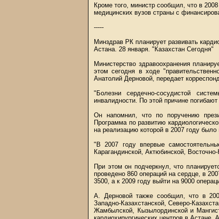
Кроме того, министр сообщил, что в 2008
медицинских вузов страны с финансирова
-----
Минздрав РК планирует развивать карди
Астана. 28 января. "Казахстан Сегодня"
Министерство здравоохранения планиру
этом сегодня в ходе "правительственн
Анатолий Дерновой, передает корреспонд
"Болезни сердечно-сосудистой систе
инвалидности. По этой причине погибают 
Он напомнил, что по поручению през
Программа по развитию кардиологической
на реализацию которой в 2007 году было
"В 2007 году впервые самостоятельн
Карагандинской, Актюбинской, Восточно-
При этом он подчеркнул, что планирует
проведено 860 операций на сердце, в 200
3500, а к 2009 году выйти на 9000 операц
А. Дерновой также сообщил, что в 200
Западно-Казахстанской, Северо-Казахстан
Жамбылской, Кызылординской и Мангиста
кардиохирургических центров в Астане, 