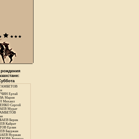
 рождения
азахстане:
 Суббота
ГАМБЕТОВ
ан
ЧИН Ертай
ВА Мария
Н Михаил
ЕНКО Сергей
АЕВ Мурат
АМБЕТОВ
ан
АЕВ Берик
ЕВ Кайрат
ОВ Ерлан
ЕВ Бауржан
БАЕВ Нуржан
КОВА Ботагоз