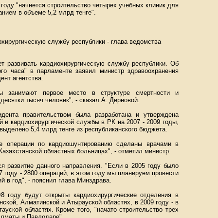
 году "начнется строительство четырех учебных клиник для
нием в объеме 5,2 млрд тенге".
охирургическую службу республики - глава ведомства
ет развивать кардиохирургическую службу республики. Об
ого часа" в парламенте заявил министр здравоохранения
ент агентства.
мы занимают первое место в структуре смертности и
десятки тысяч человек", - сказал А. Дерновой.
идента правительством была разработана и утверждена
 и кардиохирургической службы в РК на 2007 - 2009 годы,
 выделено 5,4 млрд тенге из республиканского бюджета.
ые операции по кардиошунтированию сделаны врачами в
Казахстанской областных больницах", - отметил министр.
ся развитие данного направления. "Если в 2005 году было
7 году - 2800 операций, в этом году мы планируем провести
ий в год", - пояснил глава Минздрава.
8 году будут открыты кардиохирургические отделения в
ской, Алматинской и Атырауской областях, в 2009 году - в
уской областях. Кроме того, "начато строительство трех
Алматы и Павлодаре".