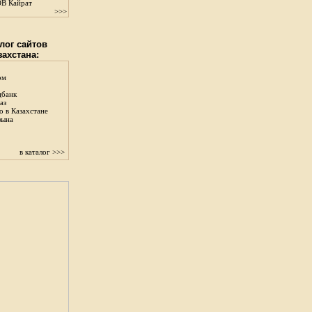
В Кайрат
>>>
лог сайтов
захстана:
ом
цбанк
аз
о в Казахстане
зына
в каталог >>>