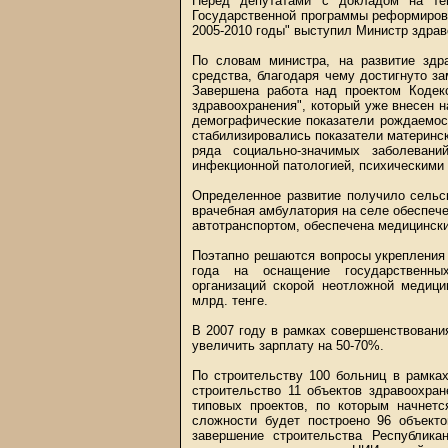
Перед депутатами с докладом на тем
Государственной программы реформирова
2005-2010 годы" выступил Министр здра
По словам министра, на развитие зд
средства, благодаря чему достигнуто з
Завершена работа над проектом Кодек
здравоохранения", который уже внесен 
демографические показатели рождаемост
стабилизировались показатели материнс
ряда социально-значимых заболеваний
инфекционной патологией, психическими 
Определенное развитие получило сельс
врачебная амбулатория на селе обеспе
автотранспортом, обеспечена медицинск
Поэтапно решаются вопросы укрепления 
года на оснащение государственных
организаций скорой неотложной медиц
млрд. тенге.
В 2007 году в рамках совершенствовани
увеличить зарплату на 50-70%.
По строительству 100 больниц в рамка
строительство 11 объектов здравоохран
типовых проектов, по которым начнетс
сложности будет построено 96 объекто
завершение строительства Республикан