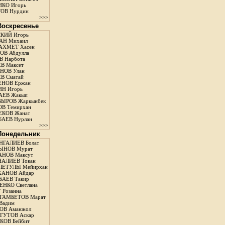
КО Игорь
ОВ Нурдин
>>>
 Воскресенье
КИЙ Игорь
АН Михаил
АХМЕТ Хасен
В Абдулла
 Нарбота
В Максет
НОВ Улан
В Сматай
ЕНОВ Ержан
Н Игорь
АЕВ Жакып
ЫРОВ Жаркынбек
В Темирхан
КОВ Жанат
АЕВ Нурлан
>>>
 Понедельник
ГАЛИЕВ Болат
ЫНОВ Мурат
НОВ Максут
АЛИЕВ Токан
ЛЕТУЛЫ Мейирхан
ХАНОВ Айдар
АЕВ Такир
ЕНКО Светлана
 Розанна
ГАМБЕТОВ Марат
Вадим
ОВ Аманжол
ГУТОВ Аскар
ОВ Бейбит