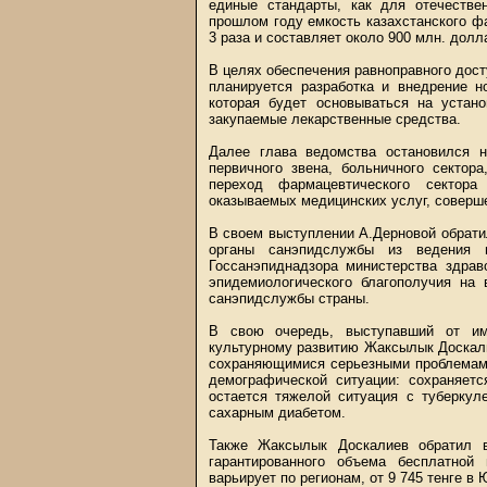
единые стандарты, как для отечестве
прошлом году емкость казахстанского ф
3 раза и составляет около 900 млн. дол
В целях обеспечения равноправного дос
планируется разработка и внедрение н
которая будет основываться на устан
закупаемые лекарственные средства.
Далее глава ведомства остановился н
первичного звена, больничного сектор
переход фармацевтического сектор
оказываемых медицинских услуг, соверш
В своем выступлении А.Дерновой обрати
органы санэпидслужбы из ведения 
Госсанэпиднадзора министерства здрав
эпидемиологического благополучия на 
санэпидслужбы страны.
В свою очередь, выступавший от име
культурному развитию Жаксылык Доскали
сохраняющимися серьезными проблемами
демографической ситуации: сохраняетс
остается тяжелой ситуация с туберку
сахарным диабетом.
Также Жаксылык Доскалиев обратил в
гарантированного объема бесплатной
варьирует по регионам, от 9 745 тенге в 