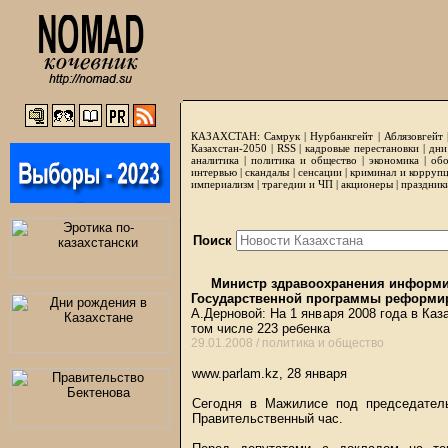
КАЗАХСТАН:
Самрук
|
Нурбанкгейт
|
Аблязовгейт
Казахстан-2050 |
RSS
|
кадровые перестановки
|
дни
аналитика
|
политика и общество
|
экономика
|
обо
интервью
|
скандалы
|
сенсации
|
криминал и корруп
империализм
|
трагедии и ЧП
|
акционеры
|
праздник
Поиск
Министр здравоохранения информир
Государственной программы реформир
А.Дерновой: На 1 января 2008 года в Ка
том числе 223 ребенка
29.01.2008 /
политика и общество
www.parlam.kz, 28 января
Сегодня в Мажилисе под председатель
Правительственный час.