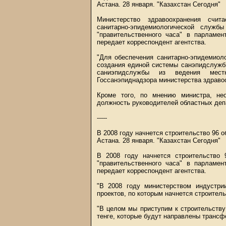
Астана. 28 января. "Казахстан Сегодня"
Министерство здравоохранения счит
санитарно-эпидемиологической служ
"правительственного часа" в парламен
передает корреспондент агентства.
"Для обеспечения санитарно-эпидемиоло
создания единой системы санэпидслужб
саниэпидслужбы из ведения мест
Госсанэпиднадзора министерства здравоо
Кроме того, по мнению министра, не
должность руководителей областных деп
-----
В 2008 году начнется строительство 96 
Астана. 28 января. "Казахстан Сегодня"
В 2008 году начнется строительство 
"правительственного часа" в парламен
передает корреспондент агентства.
"В 2008 году министерством индустри
проектов, по которым начнется строитель
"В целом мы приступим к строительству
тенге, которые будут направлены трансфе