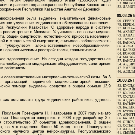
у: "Итоги реализации первого этапа (2005-2007 годы)
53.
ЯКОВЕН
ния и развития здравоохранения Республики Казахстан на
52.
ДАМИТ
воохранения Республики Казахстан Анатолий Дерновой.
...
09.08.26
равоохранения были выделены значительные финансовые
90.
СЕВЕРС
аметное улучшение медицинского обслуживания населения.
79.
КЕРЦМ
са Республики Казахстан "О здоровье народа и системе
77.
КОЖА-
на рассмотрение в Мажилис. Улучшились основные медико-
76.
АХМЕТО
73.
ДАНАЕВ
и, общей смертности, естественного прироста населения,
73.
ТАУБАЕ
кой и младенческой смертности, снизилась заболеваемость
68.
БАЙЖА
: туберкулезом, злокачественными новообразованиями,
66.
АЯЗБАЕ
и наркологическими расстройствами, травматизмом.
64.
КАЛЕК
64.
КОРОВИ
64.
МАРАБ
кое здравоохранение. На сегодня каждая государственная
57.
БАЙСАБ
чена необходимым медицинским оборудованием, санитарным
54.
АБДИРО
им работником.
47.
УМЕРБЕ
46.
АДИЛЬБ
...
и совершенствования материально-технической базы. За 3
10.08.26
 организаций первичной медико-санитарной помощи,
инской помощи выделены средства в общем объеме 13,9
82.
КУСПАН
78.
КУСАЙ
77.
КУЛЬЖА
77.
СУЛТАН
я системы оплаты труда медицинских работников, удалось
76.
АКДАУ
75.
БАТЫР
69.
БАЛЫКБ
69.
БУРЛАЧ
х Послания Президента Н. Назарбаева в 2007 году начато
67.
АРКЕТТ
ения. Планируется завершить в 2008 году разработку 3-х
66.
БАЛМА
я строительство 37 объектов здравоохранения. В общей
66.
ОГЛОВ 
65.
ОСПАН
в, на что выделено более 50 млрд. тенге. Планируется
63.
ЖОЛДО
ского научного центра нейрохирургии, Республиканского
61.
СЫЗДЫК