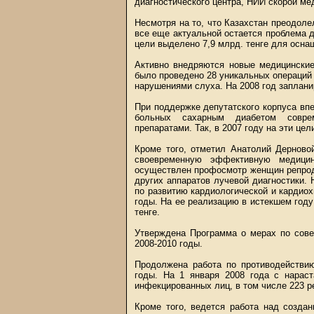
диагностического центра, НИИ скорой ме
Несмотря на то, что Казахстан преодол
все еще актуальной остается проблема д
цели выделено 7,9 млрд. тенге для осна
Активно внедряются новые медицинские
было проведено 28 уникальных операци
нарушениями слуха. На 2008 год запланир
При поддержке депутатского корпуса вп
больных сахарным диабетом совре
препаратами. Так, в 2007 году на эти цел
Кроме того, отметил Анатолий Дерново
своевременную эффективную медици
осуществлен профосмотр женщин репроду
других аппаратов лучевой диагностики.
по развитию кардиологической и кардиох
годы. На ее реализацию в истекшем году
тенге.
Утверждена Программа о мерах по сове
2008-2010 годы.
Продолжена работа по противодействи
годы. На 1 января 2008 года с нарас
инфекцированных лиц, в том числе 223 р
Кроме того, ведется работа над созда