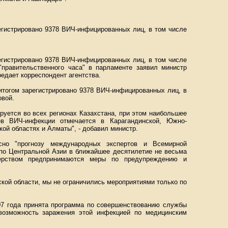
регистрировано 9378 ВИЧ-инфицированных лиц, в том числе
регистрировано 9378 ВИЧ-инфицированных лиц, в том числе
"правительственного часа" в парламенте заявил министр
едает корреспондент агентства.
итогом зарегистрировано 9378 ВИЧ-инфицированных лиц, в
овой.
уется во всех регионах Казахстана, при этом наибольшее
аев ВИЧ-инфекции отмечается в Карагандинской, Южно-
кой областях и Алматы", - добавил министр.
сно "прогнозу международных экспертов и Всемирной
 по Центральной Азии в ближайшее десятилетие не весьма
терством предпринимаются меры по предупреждению и
кой области, мы не ограничились мероприятиями только по
007 года принята программа по совершенствованию службы
 возможность заражения этой инфекцией по медицинским