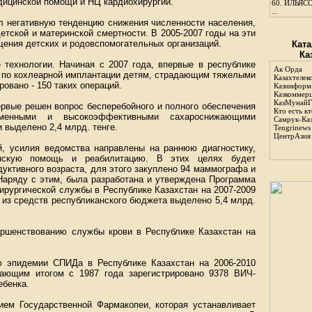
дицинской помощи и НЦ кардиохирургии.
60.
ИЛЬЯСО
...
ел негативную тенденцию снижения численности населения,
етской и материнской смертности. В 2005-2007 годы на эти
щения детских и родовспомогательных организаций.
Ката
Ка
 технологии. Начиная с 2007 года, впервые в республике
Ак Орда
й по кохлеарной имплантации детям, страдающим тяжелыми
Казахтелек
овано - 150 таких операций.
Казинформ
Казкоммер
КазМунайГ
ервые решен вопрос бесперебойного и полного обеспечения
Кто есть кт
менными и высокоэффективными сахароснижающими
Самрук-Ка
и выделено 2,4 млрд. тенге.
Tengrinews
ЦентрАзия
й, усилия ведомства направлены на раннюю диагностику,
нскую помощь и реабилитацию. В этих целях будет
ктивного возраста, для этого закуплено 94 маммографа и
 Наряду с этим, была разработана и утверждена Программа
ирургической службы в Республике Казахстан на 2007-2009
 из средств республиканского бюджета выделено 5,4 млрд.
ршенствованию службы крови в Республике Казахстан на
ю эпидемии СПИДа в Республике Казахстан на 2006-2010
тающим итогом с 1987 года зарегистрировано 9378 ВИЧ-
ебенка.
нием Государственной Фармакопеи, которая устанавливает