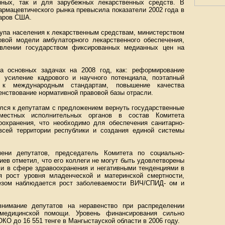
нных, так и для зарубежных лекарственных средств. В
армацевтического рынка превысила показатели 2002 года в
ларов США.
тупа населения к лекарственным средствам, министерством
овой модели амбулаторного лекарственного обеспечения,
овлении государством фиксированных медианных цен на
а основных задачах на 2008 год, как: реформирование
а, усиление кадрового и научного потенциала, поэтапный
а к международным стандартам, повышение качества
енствование нормативной правовой базы отрасли.
лся к депутатам с предложением вернуть государственные
местных исполнительных органов в состав Комитета
оохранения, что необходимо для обеспечения санитарно-
всей территории республики и создания единой системы
ни депутатов, председатель Комитета по социально-
ев отметил, что его коллеги не могут быть удовлетворены
 в сфере здравоохранения и негативными тенденциями в
я рост уровня младенческой и материнской смертности,
лезом наблюдается рост заболеваемости ВИЧ/СПИД- ом и
нимание депутатов на неравенство при распределении
 медицинской помощи. Уровень финансирования сильно
ЮКО до 16 551 тенге в Мангыстауской области в 2006 году.