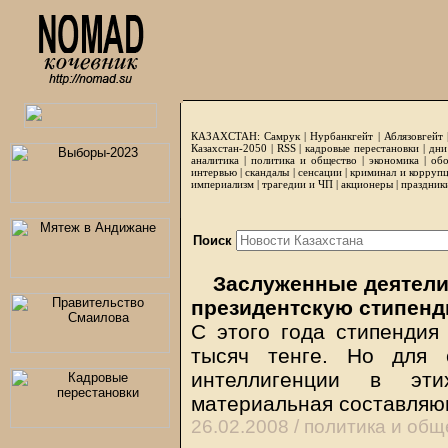
КАЗАХСТАН:
Самрук
|
Нурбанкгейт
|
Аблязовгейт
Казахстан-2050 |
RSS
|
кадровые перестановки
|
дни
аналитика
|
политика и общество
|
экономика
|
обо
интервью
|
скандалы
|
сенсации
|
криминал и корруп
империализм
|
трагедии и ЧП
|
акционеры
|
праздник
Поиск
Заслуженные деятели
президентскую стипен
С этого года стипендия
тысяч тенге. Но для 
интеллигенции в эт
материальная составля
26.02.2008 /
политика и общ