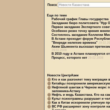
Поиск
Еще по теме
Рабочий график Главы государства
Заседание бюро политсовета "Нур О
Первое заседание Экспертного сове
Особенно резко точку зрения меняет
Состоялось заседание Коллегии Ми
В Астане проходит форум Республи
"Впереди нелегкие времена"
29.02.2
Аким Шымкента высказал претензии
29.02.2008
В 2010 году в Астане планируется о
Процесс, которого нет
29.02.2008
Новости ЦентрАзии
Кто и как разгоняет тему миграции 
Китайцы похоронили американскую 
Нефтяной шантаж в Черном море: п
заложника-Астану
Нефть и медь Казахстана. Кто на с
Культ психотравмы разрушает и чел
Как в Китае искоренили уличную пр
ВС РФ расширяют зону контроля на 