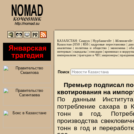
КАЗАХСТАН:
Самрук
|
Нурбанкгейт
|
Аблязовгейт
Казахстан-2050 |
RSS
|
кадровые перестановки
|
дни
аналитика
|
политика и общество
|
экономика
|
обо
интервью
|
скандалы
|
сенсации
|
криминал и корруп
империализм
|
трагедии и ЧП
|
акционеры
|
праздник
Поиск
Премьер подписал по
квотирования на импорт
По данным Института
потребление сахара в К
тонн в год. Потребн
производства свекловичн
тонн в год и переработк