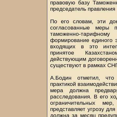
правовую базу Таможенн
председатель правления
По его словам, эти до
согласованные меры 
таможенно-тарифному
формирование единого э
входящих в это интег
принятое Казахста
действующим договоренн
существуют в рамках СН
А.Бодин отметил, что
практикой взаимодействи
мера должна предваря
расследования. В его х
ограничительных мер
представляет угрозу для
должна за месяц предуп